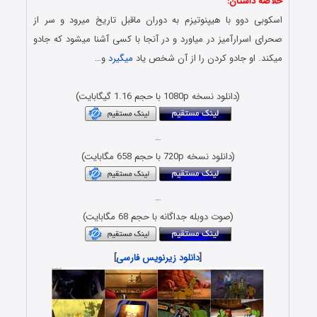
خلاصه داستان:
اسکوبی دوو با هیپنوتیزم به دوران ماقبل تاریخ میرود و سر از
صحرای اسرارآمیز در میاورد و در آنجا با کسی آشنا میشود که جادو
میکند. او جادو کردن را از آن شخص یاد
میگیرد
و…
دانلود انیمیشن با لینک مستقیم و کیفیت عالی
(دانلود نسخه 1080p با حجم 1.16 گیگابایت)
…
(دانلود نسخه 720p با حجم 658 مگابایت)
…
(صوت دوبله جداگانه با حجم 68 مگابایت)
[
دانلود زیرنویس فارسی
]