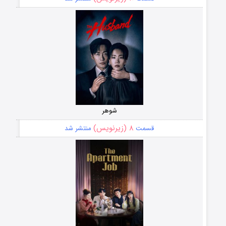
شوهر
۸ (زیرنویس)
قسمت
منتشر شد