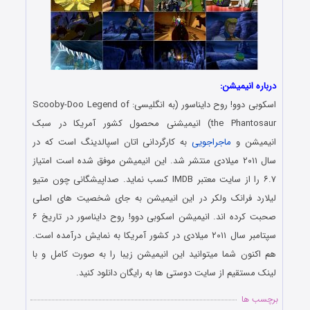
درباره انیمیشن:
اسکوبی دوو! روح دایناسور (به انگلیسی: Scooby-Doo Legend of
the Phantosaur) انیمیشنی محصول کشور آمریکا در سبک
انیمیشن و
ماجراجویی
به کارگردانی اتان اسپالدینگ است که در
سال ۲۰۱۱ میلادی منتشر شد. این انیمیشن موفق شده است امتیاز
۶.۷ را از سایت معتبر IMDB کسب نماید. صداپیشگانی چون متیو
لیلارد فرانک ولکر در این انیمیشن به جای شخصیت های اصلی
صحبت کرده اند. انیمیشن اسکوبی دوو! روح دایناسور در تاریخ ۶
سپتامبر سال ۲۰۱۱ میلادی در کشور آمریکا به نمایش درآمده است.
هم اکنون شما میتوانید این انیمیشن زیبا را به صورت کامل و با
لینک مستقیم از سایت دوستی ها به رایگان دانلود کنید.
برچسب ها