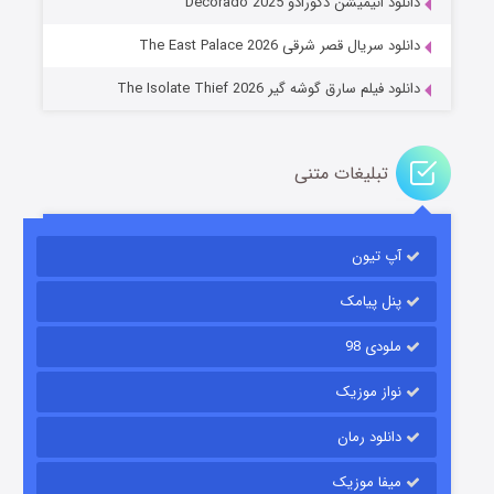
دانلود انیمیشن دکورادو Decorado 2025
۲ (زیرنویس)
قسمت
منتشر شد
دانلود سریال قصر شرقی The East Palace 2026
دانلود فیلم سارق گوشه گیر The Isolate Thief 2026
تبلیغات متنی
آپ تیون
مردگان متحرک: شهر مرده ۳
۲ (زیرنویس)
قسمت
منتشر شد
پنل پیامک
ملودی 98
نواز موزیک
دانلود رمان
میفا موزیک