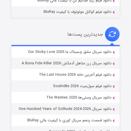
دانلود فیلم زیبا صدایم کن با کیفیت عالی BluRay
دانلود فیلم کوکتل مولوتوف با کیفیت BluRay
جدیدترین پست‌ها
شوهر
دانلود سریال عشق چسبناک ما Our Sticky Love 2026
۸ (زیرنویس)
قسمت
منتشر شد
دانلود سریال زن متاهل آدمکش A Bona Fide Killer 2026
دانلود فیلم آخرین خانه The Last House 2026
دانلود فیلم سول‌میت Soulm8te 2026
دانلود سریال وستی‌ها The Westies 2026
دانلود سریال One Hundred Years of Solitude 2024-2026
دانلود قسمت پنجم سریال کوری با کیفیت عالی BluRay
عملیات آپارتمان