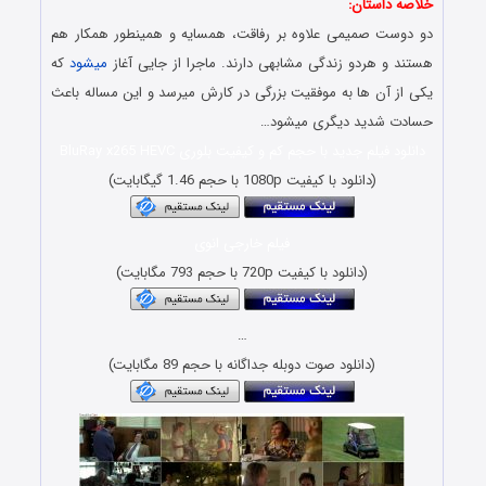
خلاصه داستان:
دو دوست صمیمی علاوه بر رفاقت، همسایه و همینطور همکار هم
هستند و هردو زندگی مشابهی دارند. ماجرا از جایی آغاز
میشود
که
یکی از آن ها به موفقیت بزرگی در کارش میرسد و این مساله باعث
حسادت شدید دیگری میشود…
دانلود فیلم جدید با حجم کم و کیفیت بلوری BluRay x265 HEVC
(دانلود با کیفیت 1080p با حجم 1.46 گیگابایت)
فیلم خارجی انوی
(دانلود با کیفیت 720p با حجم 793 مگابایت)
…
(دانلود صوت دوبله جداگانه با حجم 89 مگابایت)