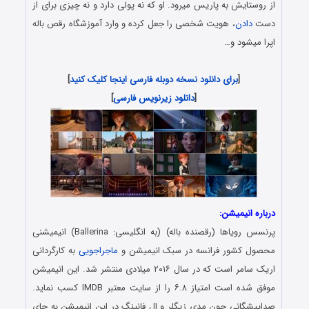
از روستایش به پاریس میرود. او که نه پولی دارد و نه چیزی برای از
دست
دادن
، هویت شخصی را جعل کرده و وارد آموزشگاه رقص باله
اپرا میشود و…
دانلود انیمیشن با لینک مستقیم و کیفیت عالی
[
برای دانلود نسخه دوبله فارسی اینجا کلیک کنید
]
[
دانلود زیرنویس فارسی
]
درباره انیمیشن:
پرنسس رویاها (رقصنده باله) (به انگلیسی: Ballerina) انیمیشنی
محصول کشور فرانسه در سبک انیمیشن و
ماجراجویی
به کارگردانی
اریک سامر است که در سال ۲۰۱۶ میلادی منتشر شد. این انیمیشن
موفق شده است امتیاز ۶.۸ را از سایت معتبر IMDB کسب نماید.
صداپیشگانی چون مدی زیگلر و ال فانینگ در این انیمیشن به جای