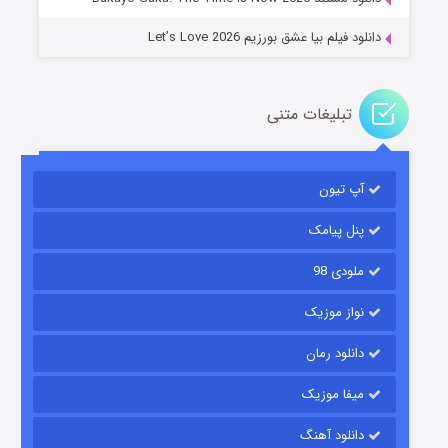
دانلود فیلم بیا عشق بورزیم Let’s Love 2026
تبلیغات متنی
باب اسفنجی فصل ۱۷
آپ تیون
۶ (زیرنویس)
قسمت
منتشر شد
پنل پیامک
ملودی 98
نواز موزیک
دانلود رمان
میفا موزیک
رویایی برای تو
دانلود آهنگ