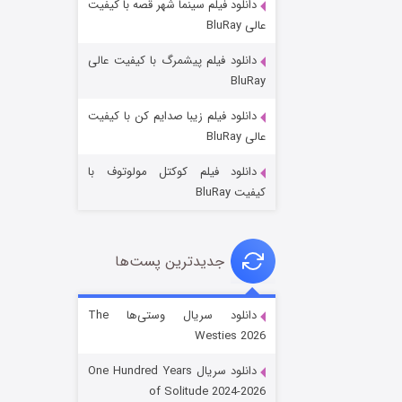
دانلود فیلم سینما شهر قصه با کیفیت
عالی BluRay
دانلود فیلم پیشمرگ با کیفیت عالی
BluRay
دانلود فیلم زیبا صدایم کن با کیفیت
جادوگری در مغولستان
عالی BluRay
۱۴ (زیرنویس)
قسمت
منتشر شد
دانلود فیلم کوکتل مولوتوف با
کیفیت BluRay
جدیدترین پست‌ها
دانلود سریال وستی‌ها The
Westies 2026
باب اسفنجی فصل ۱۷
دانلود سریال One Hundred Years
۶ (زیرنویس)
قسمت
منتشر شد
of Solitude 2024-2026