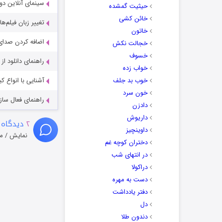
سینمای آنلاین دو
حیثیت گمشده
خائن کشی
تغییر زبان فیلم‌ها
خاتون
اضافه کردن صدای 
خجالت نکش
خسوف
راهنمای دانلود ا
خواب زده
خوب بد جلف
آشنایی با انواع ک
خون سرد
راهنمای فعال سازی کیفیت R
دادزن
داریوش
۲
دیدگاه 
داوینچیز
نمایش / م
دختران کوچه غم
در انتهای شب
دراکولا
دست به مهره
دفتر یادداشت
دل
دندون طلا