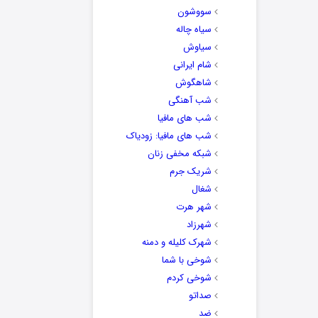
سووشون
سیاه چاله
سیاوش
شام ایرانی
شاهگوش
شب آهنگی
شب های مافیا
شب های مافیا: زودیاک
شبکه مخفی زنان
شریک جرم
شغال
شهر هرت
شهرزاد
شهرک کلیله و دمنه
شوخی با شما
شوخی کردم
صداتو
ضد