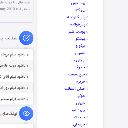
فیلم جانی با دوبله فا
بوی خون
مسافر فردا Johnny 2010
بی گناه
پدر گواردیولا
پدرخوانده
پوست شیر
مطالب پی
پیشگو
پیکولو
تاسیان
دانلود فیلم بی‌خوابی gil 2019
تی ان تی
دانلود دوبله فارسی فیلم ز
جادوگر
جان سخت
دانلود فیلم آقای تشویق ب
جزیره
دانلود فیلم روز استقلال  Day 1996
جنگل آسفالت
جوکر
دانلود فیلم مقصر Perpetrator 2023
جیران
چهره شو
لینک‌های 
چیدمانه
حرفه ای