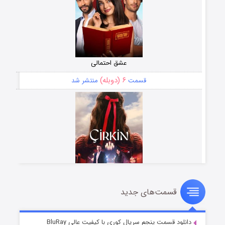
عشق احتمالی
۶ (دوبله)
قسمت
منتشر شد
قسمت‌های جدید
سریال زشت
۵ (زیرنویس)
قسمت
منتشر شد
دانلود قسمت پنجم سریال کوری با کیفیت عالی BluRay