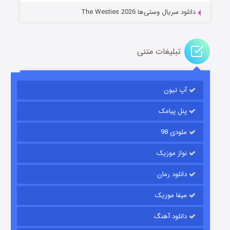
دانلود سریال وستی‌ها The Westies 2026
تبلیغات متنی
مردگان متحرک: شهر مرده ۳
۲ (زیرنویس)
قسمت
منتشر شد
آپ تیون
پنل پیامک
ملودی 98
نواز موزیک
دانلود رمان
میفا موزیک
شکست استوارت در نجات جهان
دانلود آهنگ
۷ (زیرنویس)
قسمت
منتشر شد