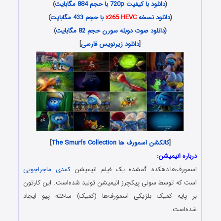
(
دانلود با کیفیت 720p با حجم 884 مگابایت
)
(
دانلود نسخه
x265 HEVC
با حجم 433 مگابایت
)
(
دانلود صوت دوبله سورن حجم 82 مگابایت
)
[
دانلود زیرنویس فارسی
]
[
کالکشن اسمورف ها The Smurfs Collection
]
درباره انیمیشن:
اسمورف‌ها:دهکده گمشده یک فیلم انیمیشن
کمدی
ماجراجویی
است که توسط سونی پیکچرز انیمیشن تولید شده‌است. این کارتون
بر پایه کمیک بلژیکی اسمورف‌ها (کمیک) ساخته پیو ایجاد
شده‌است.