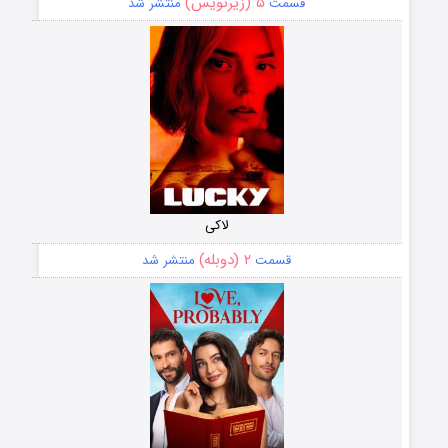
۵ (زیرنویس)
قسمت
منتشر شد
لاکی
۲ (دوبله)
قسمت
منتشر شد