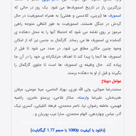
بزرگترین راز در تاریخ اسمورف‌ها می شود. یک روز در حالی که
اسمورف
ها (برینی، کلامسی و هفتی) به همراه اسمورفیت در حال
گردش در جنگل هستند، اسمورفیت به طور اتفاقی متوجه راهی
مرموز بر روی نقشه می شود که احتمالا آنها را به محل دهکده ی
گمشده ی اسمورف ها می رساند. گارگمال بد جنس نیز که از امکان
وجود چنین مکانی مطلع می شود، در صدد می شود تا قبل از
اسمورف ها آنجا را پیدا کند تا اهداف خرابکارانه ی خود را در آن جا
پیاده کند. حال وظیفه ی اسمورف ها است تا جلوی گارگمال را
بگیرند و قبل از او به دهکده برسند.
عوامل دوبلاژ:
محمدرضا صولتی، ولی الله نوری، بهزاد الماسی، مینا مومنی، عرفان
هنربخش، علیرضا
وارسته
، ساناز غلامی، پرستو عامری، راضیه
فهیمی، عاطفه رضوان نیا، ناصر محمدی، فرهاد اتقیایی، کسری نیک
آذر، عباس چهاردهی، الهام محمدی، سارا عرب پوریان و…
دانلود کارتون اسمورفها لاست ویلیج , دانلود فیلم با حجم کم
(
دانلود با کیفیت 1080p با حجم 1.77 گیگابایت
)