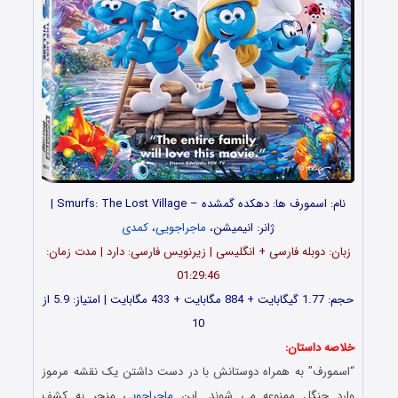
نام: اسمورف ها: دهکده گمشده – Smurfs: The Lost Village |
ژانر: انیمیشن،
ماجراجویی
،
کمدی
زبان: دوبله فارسی + انگلیسی | زیرنویس فارسی: دارد | مدت زمان:
01:29:46
حجم: 1.77 گیگابایت + 884 مگابایت + 433 مگابایت | امتیاز: 5.9 از
10
خلاصه داستان:
“اسمورف” به همراه دوستانش با در دست داشتن یک نقشه مرموز
وارد جنگل ممنوعه می شوند. این
ماجراجویی
منجر به کشف