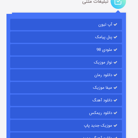
تبلیغات متنی
آپ تیون
مردگان متحرک: شهر مرده ۳
2 (زیرنویس)
قسمت
منتشر شد
پنل پیامک
ملودی 98
نواز موزیک
دانلود رمان
میفا موزیک
دانلود آهنگ
شکست استوارت در نجات جهان
دانلود ریمکس
7 (زیرنویس)
قسمت
منتشر شد
موزیک جدید پاپ