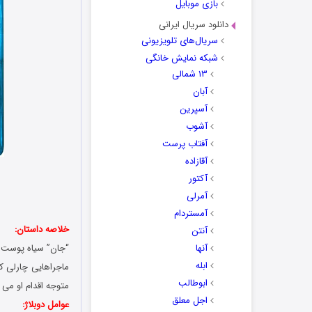
بازی موبایل
دانلود سریال ایرانی
سریال‌های تلویزیونی
شبکه نمایش خانگی
۱۳ شمالی
آبان
آسپرین
آشوب
آفتاب پرست
آقازاده
آکتور
آمرلی
آمستردام
خلاصه داستان:
آنتن
آنها
“جان” سیاه پوست و
ابله
ماجراهایی چارلی که
ابوطالب
متوجه اقدام او می
اجل معلق
عوامل دوبلاژ: