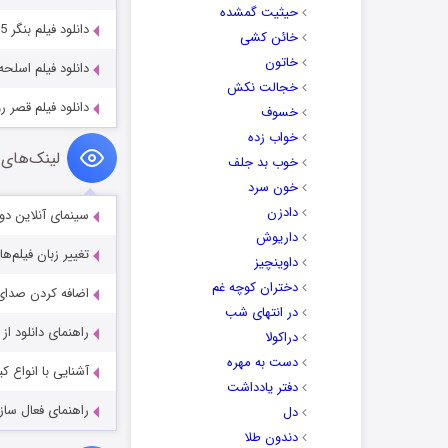
حیثیت گمشده
دانلود فیلم بنگر Banger 2025
خائن کشی
خاتون
دانلود فیلم اسلحه‌ها و موس
خجالت نکش
دانلود فیلم قصر رویایی با د
خسوف
خواب زده
لینک‌های 
خوب بد جلف
خون سرد
دادزن
سینمای آنلاین دو
داریوش
تغییر زبان فیلم‌ها
داوینچیز
دختران کوچه غم
اضافه کردن صدای 
در انتهای شب
راهنمای دانلود ا
دراکولا
دست به مهره
آشنایی با انواع ک
دفتر یادداشت
راهنمای فعال سازی کیفیت R
دل
دندون طلا