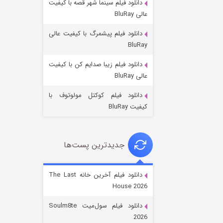
دانلود فیلم سینما شهر قصه با کیفیت
عالی BluRay
دانلود فیلم پیشمرگ با کیفیت عالی
BluRay
دانلود فیلم زیبا صدایم کن با کیفیت
جادوگری در مغولستان
عالی BluRay
۱۴ (زیرنویس)
قسمت
منتشر شد
دانلود فیلم کوکتل مولوتوف با
کیفیت BluRay
جدیدترین پست‌ها
دانلود فیلم آخرین خانه The Last
House 2026
باب اسفنجی فصل ۱۷
دانلود فیلم سول‌میت Soulm8te
۶ (زیرنویس)
قسمت
منتشر شد
2026