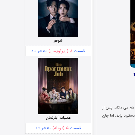
شوهر
۸ (زیرنویس)
قسمت
منتشر شد
هم می دانند. پس از
تبرد بزند. اما جان
عملیات آپارتمان
۵ (دوبله)
قسمت
منتشر شد