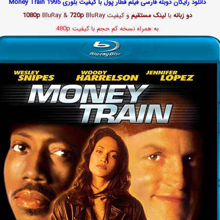
دانلود رایگان دوبله فارسی فیلم قطار پول با کیفیت بلوری Money Train 1995
دو زبانه
با
لینک مستقیم
و کیفیت
BluRay
720p
BluRay &
1080p
به همراه نسخه کم حجم با کیفیت 480p