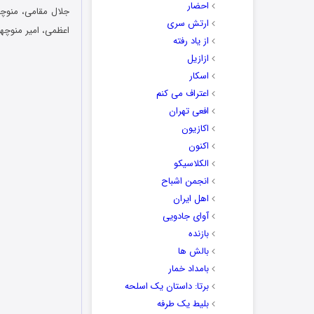
احضار
جلال مقامی، منوچهر
ارتش سری
اعظمی، امیر منوچه
از یاد رفته
ازازیل
اسکار
اعتراف می کنم
افعی تهران
اکازیون
اکنون
الکلاسیکو
انجمن اشباح
اهل ایران
آوای جادویی
بازنده
بالش ها
بامداد خمار
برتا: داستان یک اسلحه
بلیط یک‌‌ طرفه