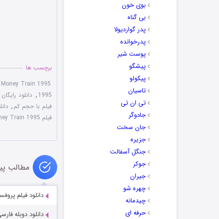
بوی خون
بی گناه
پدر گواردیولا
پدرخوانده
پوست شیر
پیشگو
برچسب ها
پیکولو
Money Train 1995
تاسیان
1995
,
دانلود رایگان
,
تی ان تی
فیلم با حجم کم
,
دانل
جادوگر
فیلم Money Train 1995
جان سخت
جزیره
جنگل آسفالت
جوکر
مطالب پی
جیران
چهره شو
دانلود فیلم پروفسور و مرد د
چیدمانه
حرفه ای
دانلود دوبله فارسی فیلم ک