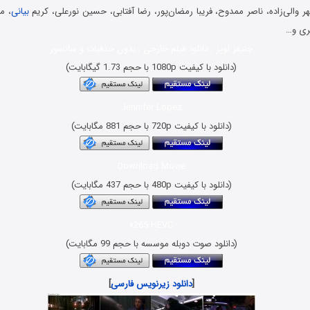
 والی‌زاده، ناصر ممدوح، فریبا رمضان‌پور، رضا آفتابی، حسین نورعلی، کریم
بیانی
، م
ری و…
جنیفر لوپز , دانلود فیلم خارجی , بدون حذفیات و سانسور
(دانلود با کیفیت 1080p با حجم 1.73 گیگابایت)
Jennifer Lopez
(دانلود با کیفیت 720p با حجم 881 مگابایت)
Download Movie
(دانلود با کیفیت 480p با حجم 437 مگابایت)
x265 HEVC
(دانلود صوت دوبله موسسه با حجم 99 مگابایت)
[
دانلود زیرنویس فارسی
]