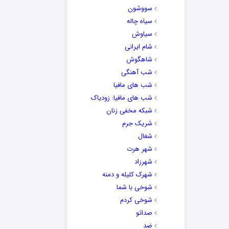
سووشون
سیاه چاله
سیاوش
شام ایرانی
شاهگوش
شب آهنگی
شب های مافیا
شب های مافیا: زودیاک
شبکه مخفی زنان
شریک جرم
شغال
شهر هرت
شهرزاد
شهرک کلیله و دمنه
شوخی با شما
شوخی کردم
صداتو
ضد