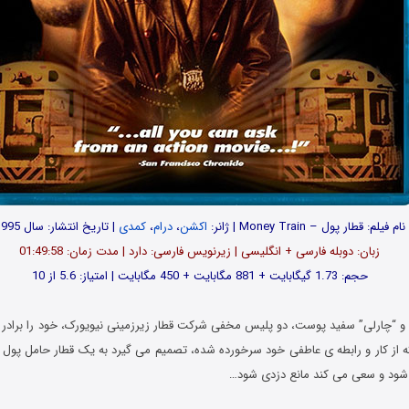
نام فیلم: قطار پول – Money Train | ژانر:
اکشن
،
درام
،
کمدی
| تاریخ انتشار: سال 1995
زبان: دوبله فارسی + انگلیسی | زیرنویس فارسی: دارد | مدت زمان: 01:49:58
حجم: 1.73 گیگابایت + 881 مگابایت + 450 مگابایت | امتیاز: 5.6 از 10
 “چارلی” سفید پوست، دو پلیس مخفی شرکت قطار زیرزمینی نیویورک، خود را برادر 
 از کار و رابطه ی عاطفی خود سرخورده شده، تصمیم می گیرد به یک قطار حامل پول دس
 شود و سعی می کند مانع دزدی شود…