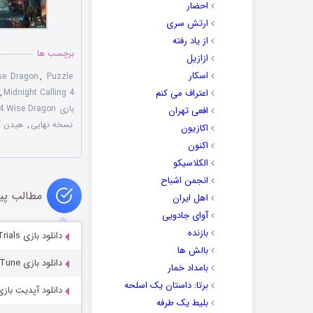
احضار
ارتش سری
از یاد رفته
برچسب ها
ازازیل
اسکار
ise Dragon
,
Puzzle
اعتراف می کنم
Midnight Calling 4
,
بازی Midnight Calling 4 Wise Dragon
افعی تهران
نسخه نهایی
,
هیدن 
اکازیون
اکنون
الکلاسیکو
انجمن اشباح
مطالب پی
اهل ایران
آوای جادویی
بازنده
دانلود بازی Midnight Mysteries 2: Salem Witch Trials
بالش ها
دانلود بازی Weird Park: Broken Tune
بامداد خمار
برتا: داستان یک اسلحه
دانلود آپدیت بازی فار کرای 3 ورژن 2
بلیط یک‌‌ طرفه