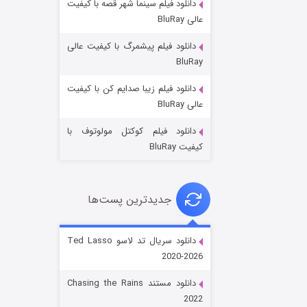
دانلود فیلم سینما شهر قصه با کیفیت
عالی BluRay
دانلود فیلم پیشمرگ با کیفیت عالی
BluRay
دانلود فیلم زیبا صدایم کن با کیفیت
جادوگری در مغولستان
عالی BluRay
۱۴ (زیرنویس)
قسمت
منتشر شد
دانلود فیلم کوکتل مولوتوف با
کیفیت BluRay
جدیدترین پست‌ها
دانلود سریال تد لاسو Ted Lasso
2020-2026
باب اسفنجی فصل ۱۷
دانلود مستند Chasing the Rains
۶ (زیرنویس)
قسمت
منتشر شد
2022