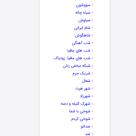
سووشون
سیاه چاله
سیاوش
شام ایرانی
شاهگوش
شب آهنگی
شب های مافیا
شب های مافیا: زودیاک
شبکه مخفی زنان
شریک جرم
شغال
شهر هرت
شهرزاد
شهرک کلیله و دمنه
شوخی با شما
شوخی کردم
صداتو
ضد