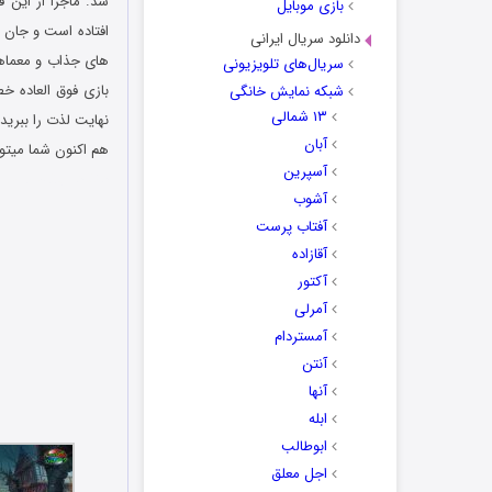
شد. ماجرا از این ق
بازی موبایل
افتاده است و جان 
دانلود سریال ایرانی
های جذاب و معماهای
سریال‌های تلویزیونی
بازی فوق العاده خ
شبکه نمایش خانگی
۱۳ شمالی
نهایت لذت را ببرید.
آبان
هم اکنون شما میتوا
آسپرین
دانلود رایگان بازی
آشوب
آفتاب پرست
آقازاده
آکتور
آمرلی
آمستردام
آنتن
آنها
ابله
ابوطالب
اجل معلق