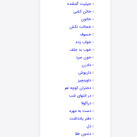
حیثیت گمشده
خائن کشی
خاتون
خجالت نکش
خسوف
خواب زده
خوب بد جلف
خون سرد
دادزن
داریوش
داوینچیز
دختران کوچه غم
در انتهای شب
دراکولا
دست به مهره
دفتر یادداشت
دل
دندون طلا