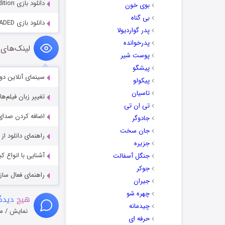
دانلود بازی Phantasmat 10: Curse of the Mist Collector’s Edition
بوی خون
بی گناه
دانلود بازی Assassin’s Creed IV: Black Flag – RELOADED
پدر گواردیولا
پدرخوانده
لینک‌های 
پوست شیر
پیشگو
سینمای آنلاین دو
پیکولو
تاسیان
تغییر زبان فیلم‌ها
تی ان تی
اضافه کردن صدای 
جادوگر
جان سخت
راهنمای دانلود ا
جزیره
آشنایی با انواع ک
جنگل آسفالت
جوکر
راهنمای فعال سازی کیفیت R
جیران
چهره شو
هیچ
دیدگا
چیدمانه
نمایش / م
حرفه ای