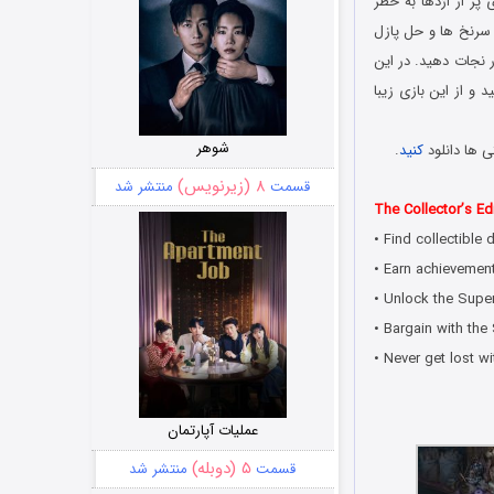
پر از اژدها به خطر
 سرنخ ها و حل پازل
 نجات دهید. در این
و از این بازی زیبا
شوهر
ی ها دانلود
کنید
.
۸ (زیرنویس)
قسمت
منتشر شد
The Collector’s Edi
• Find collectible
• Earn achievemen
• Unlock the Super
• Bargain with the
• Never get lost wi
عملیات آپارتمان
۵ (دوبله)
قسمت
منتشر شد