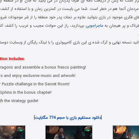
رار است که پس از دریافت نامه ای طرف پدرتان در می یابید که جان او در منطقه ای 
مردمان آنجا هم در خطر است. شما می بایست در کمترین زمان و با استفاده از کشف
 فکری موجود در بازی بتوانید علاوه بر نجات پدر خود منطقه را از شر موجودات شرور
طرناک و پر هیجان به
ماجراجویی
بپردازید، راز این حوادث عجیب و غریب را کشف کنید 
نید نسخه نهایی و کرک شده ی این بازی کامپیوتری را با لینک رایگان از وبسایت دوست
 کامپیوتر در سبک پیدا کردن اشیاء مخفی با لینک مستقیم
tion Includes:
 dragons and assemble a bonus fresco painting!
ts and enjoy exclusive music and artwork!
 Puzzle challenge in the Secret Room!
 Sphinx in the bonus chapter!
th the strategy guide!
دانلود رایگان بازی هیدن آبجکت جدید با لینک مستقیم
[
دانلود مستقیم بازی با حجم 774 مگابایت
]