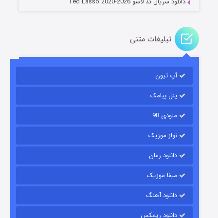
دانلود سریال تد لاسو Ted Lasso 2020-2026
تبلیغات متنی
آپ تیون
باب اسفنجی فصل ۱۷
۶ (زیرنویس)
قسمت
منتشر شد
پنل پیامک
ملودی 98
نواز موزیک
دانلود رمان
میفا موزیک
دانلود آهنگ
رویایی برای تو
دانلود ریمکس