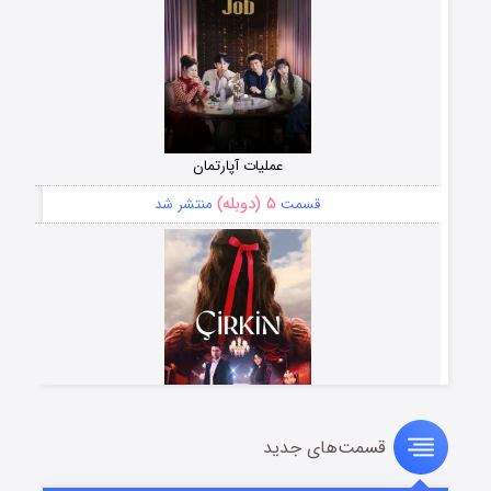
عملیات آپارتمان
۵ (دوبله)
قسمت
منتشر شد
قسمت‌های جدید
سریال زشت
۲ (زیرنویس)
قسمت
منتشر شد