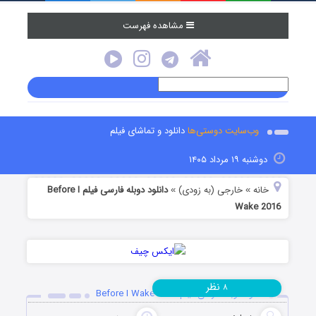
مشاهده فهرست
ایت دوستی‌ها
دانلود و تماشای فیلم
۱۴۰۵
خارجی (به زودی)
دانلود دوبله فارسی فیلم Before I
»
W
نظر
۸
له فارسی فیلم Before I Wake 2016