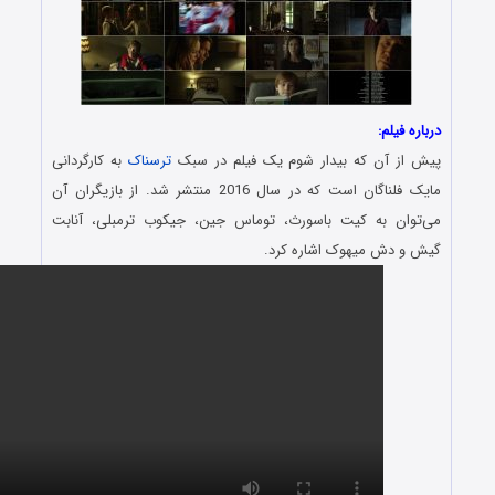
:
ن که بیدار شوم یک فیلم در سبک
ترسناک
به کارگردانی
مایک فلناگان است که در سال 2016 منتشر شد. از بازیگران آن
به کیت باسورث، توماس جین، جیکوب ترمبلی، آنابت
میهوک اشاره کرد.