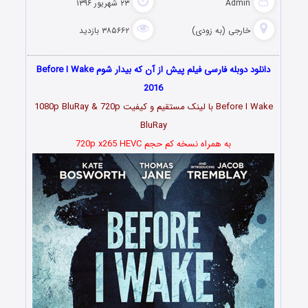
Ad
۲۳ شهریور ۱۳۹۶
جی (به زودی)
۳۸۵۶۶۲ بازدید
دانلود دوبله فارسی فیلم پیش از آن که بیدار شوم Before I Wake
2016
Before I Wake با لینک مستقیم و کیفیت 1080p BluRay & 720p
BluRay
به همراه نسخه کم حجم 720p x265 HEVC