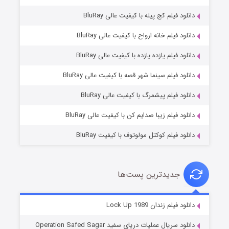
یلم کج‌ پیله با کیفیت عالی BluRay
یلم خانه ارواح با کیفیت عالی BluRay
یلم یازده یازده با کیفیت عالی BluRay
فروشگاهی برای قاتلان فصل ۲
یلم سینما شهر قصه با کیفیت عالی BluRay
۱۰ (زیرنویس)
قسمت
منتشر شد
یلم پیشمرگ با کیفیت عالی BluRay
یلم زیبا صدایم کن با کیفیت عالی BluRay
یلم کوکتل مولوتوف با کیفیت BluRay
دیدترین پست‌ها
شوهر
زندان Lock Up 1989
۸ (زیرنویس)
قسمت
منتشر شد
دانلود سریال عملیات دریای سفید Operation Safed Sagar