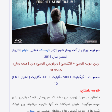
پیش از آنکه بیدار شوم | ژانر:
ترسناک
، فانتزی،
درام
| تاریخ
انتشار: سال 2016
له فارسی + انگلیسی | زیرنویس فارسی: دارد | مدت زمان:
01:36:55
حجم: 1.70 گیگابایت + 988 مگابایت + 411 مگابایت | امتیاز: 6.1 از
10
تان:
 مورد زوجی می باشد که سرپرستی کودک یتیمی را بر
رند. طولی نمیکشد که آنها متوجه میشوند این کودک
خواب کابوس ها و رویاهای عجیبی می
بیند
…