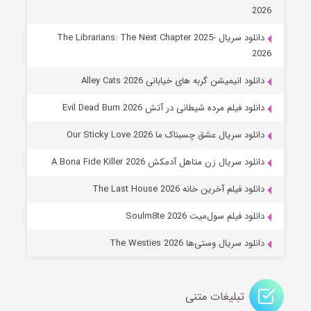
دانلود سریال The Librarians: The Next Chapter 2025-
یمیشن گربه های خیابانی Alley Cats 2026
م مرده شیطانی در آتش Evil Dead Burn 2026
ال عشق چسبناک ما Our Sticky Love 2026
عملیات آپارتمان
ال زن متاهل آدمکش A Bona Fide Killer 2026
۲ (زیرنویس)
قسمت
منتشر شد
آخرین خانه The Last House 2026
م سول‌میت Soulm8te 2026
ل وستی‌ها The Westies 2026
بلیغات متنی