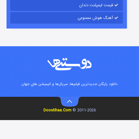
ت ایمپلنت دندان
گ هوش مصنوعی
شوگر فصل ۲
۷ (زیرنویس)
قسمت
منتشر شد
رایگان جدیدترین فیلم‌ها، سریال‌ها و انیمیشن های جهان
خاندان اژدها فصل ۳
Doostihaa.Com
2011-2026 ©
۶ (زیرنویس)
قسمت
منتشر شد