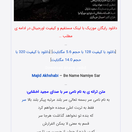
دانلود رایگان موزیک با لینک مستقیم و کیفیت اورجینال در ادامه ی
مطلب …
…
[
دانلود با کیفیت 128 با حجم 5.6 مگابایت
] [
دانلود با کیفیت 320 با
حجم 14.0 مگابایت
]
Download Ahang Jadid
Majid Akhshabi
– Be Name Namiye Sar
…
متن ترانه ی به نام نامی سر با صدای مجید اخشابی:
به نام نامی سر بسمه تعالی سر بلند مرتبه پیکر بلند بالا
سر
فقط به تربت اعلی سجده خواهم کرد
که بنده تو نخواهد گذاشت هرجا سر
قسم به معنی لا یمکن الفرارش
که پر شده از جهان از حسین سر تا سر