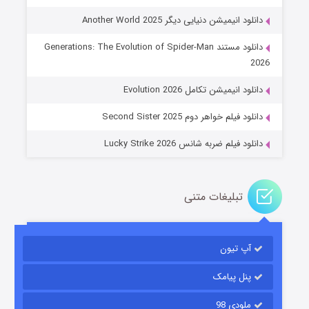
دانلود انیمیشن دنیایی دیگر Another World 2025
دانلود مستند Generations: The Evolution of Spider-Man
جادوگری در مغولستان
2026
۱۴ (زیرنویس)
قسمت
منتشر شد
دانلود انیمیشن تکامل Evolution 2026
دانلود فیلم خواهر دوم Second Sister 2025
دانلود فیلم ضربه شانس Lucky Strike 2026
تبلیغات متنی
باب اسفنجی فصل ۱۷
آپ تیون
۶ (زیرنویس)
قسمت
منتشر شد
پنل پیامک
ملودی 98