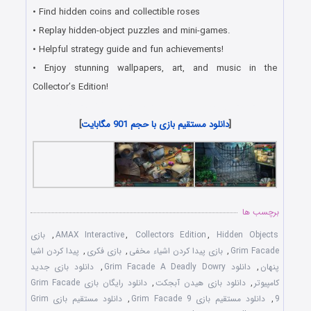
• Find hidden coins and collectible roses
• Replay hidden-object puzzles and mini-games.
• Helpful strategy guide and fun achievements!
• Enjoy stunning wallpapers, art, and music in the
Collector’s Edition!
دانلود رایگان بازی هیدن آبجکت جدید با لینک مستقیم
[
دانلود مستقیم بازی با حجم 901 مگابایت
]
برچسب ها
Hidden Objects
,
Collectors Edition
,
AMAX Interactive
,
بازی
Grim Facade
,
بازی پیدا کردن اشیاء مخفی
,
بازی فکری
,
پیدا کردن اشیا
پنهان
,
دانلود Grim Facade A Deadly Dowry
,
دانلود بازی جدید
کامپیوتر
,
دانلود بازی هیدن آبجکت
,
دانلود رایگان بازی Grim Facade
9
,
دانلود مستقیم بازی Grim Facade 9
,
دانلود مستقیم بازی Grim