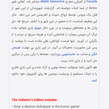
Facade
از کمپانی مطرح
AMAX Interactive
منتشر شد. اهالی شهر
Anzio از شما کمک خواسته اند. گزارشات شهروندان از این شهر از
قتل یک عروس توسط ارواح خبیث و اهریمنی خبر می دهد. حال
این وظیفه شماست تا با حضور در این شهر و با کشف سرنخ ها، حل
پازل ها و معماهای پیچیده و در عین حال
مهیج
بازی بتوانید علت
مرگ آن عروس بیچاره را شناسایی کرده و هرچه سریع تر مردم را از
نگرانی در آورید. تنها فرصت کوتاهی باقی مانده است تا بتوانید از
پس این ماموریت خطرناک بر آیید. در این بازی بی نهایت
هیجان
انگیز
و جذاب به
ماجراجویی
بپردازید، معماها را یکی پس از دیگری
حل کنید و از بازی لذت ببرید.
هم اکنون شما میتوانید نسخه نهایی و کرک شده ی این بازی فکری
را با لینک مستقیم از وبسایت دوستی ها برای کامپیوتر خود دانلود
کنید
.
دانلود رایگان بازی کامپیوتر در سبک پیدا کردن اشیاء مخفی با لینک
مستقیم
The Collector’s Edition Includes:
• Stop a devious kidnapper in the bonus game!