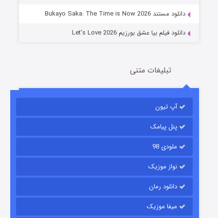
دانلود مستند Bukayo Saka: The Time is Now 2026
دانلود فیلم بیا عشق بورزیم Let’s Love 2026
تبلیغات متنی
باب اسفنجی فصل ۱۷
آپ تیون
6 (زیرنویس)
قسمت
منتشر شد
پنل پیامک
ملودی 98
نواز موزیک
دانلود رمان
میفا موزیک