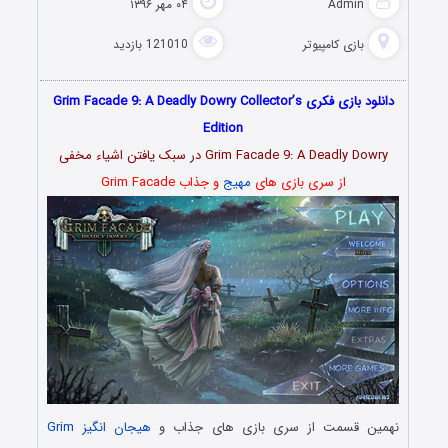
Admin
۰۴ مهر ۱۳۹۶
بازی کامپیوتر
121010 بازدید
دانلود بازی فکری Grim Facade 9: A Deadly Dowry Collector’s
Edition
Grim Facade 9: A Deadly Dowry در سبک یافتن اشیاء مخفی
از سری بازی های
مهیج
و جذاب Grim Facade
نهمین قسمت از سری بازی های جذاب و
هیجان انگیز
Grim