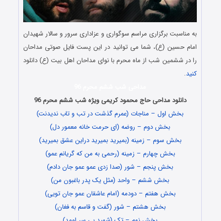
به مناسبت برگزاری مراسم سوگواری و عزاداری سرور و سالار شهیدان
امام حسین (ع)، شما می توانید در این پست فایل صوتی مداحان
را در ششمین شب از ماه محرم با نوای مداحان اهل بیت (ع) دانلود
کنید
.
مداحی شب ششم محرم 96
دانلود مداحی حاج محمود کریمی ویژه شب ششم محرم 96
بخش اول – مناجات (عمرم گذشت در تب و تاب ندیدنت)
بخش دوم – روضه (ای حرمت خانه معمور دل)
بخش سوم – زمینه (بمیرید بمیرید دراین عشق بمیرید)
بخش چهارم – زمینه (رحمی به من که گریانم عمو)
بخش پنجم – شور (صدا زدی عمو عمو جان دادم)
بخش ششم – واحد (مثل یک پدر باغبون من)
بخش هفتم – دودمه (امام عاشقان عمو جان تویی)
بخش هشتم – شور (گفت و قاسم به فغان)
بخش نهم – تک (شهید بی سر اومد)