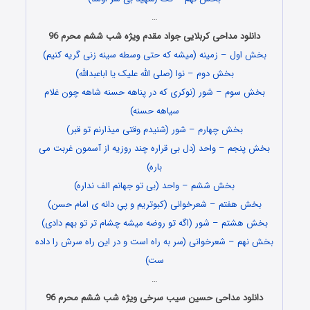
…
دانلود مداحی کربلایی جواد مقدم ویژه شب ششم محرم 96
بخش اول – زمینه (میشه که حتی وسطه سینه زنی گریه کنیم)
بخش دوم – نوا (صلی الله علیک یا اباعبدالله)
بخش سوم – شور (نوکری که در پناهه حسنه شاهه چون غلام
سیاهه حسنه)
بخش چهارم – شور (شنیدم وقتی میذارنم تو قبر)
بخش پنجم – واحد (دل بی قراره چند روزیه از آسمون غربت می
باره)
بخش ششم – واحد (بی تو جهانم الف نداره)
بخش هفتم – شعرخوانی (کبوتریم و پیِ دانه ی امام حسن)
بخش هشتم – شور (اگه تو روضه میشه چشام تر تو بهم دادی)
بخش نهم – شعرخوانی (سر به راه است و در این راه سرش را داده
ست)
…
دانلود مداحی حسین سیب سرخی ویژه شب ششم محرم 96