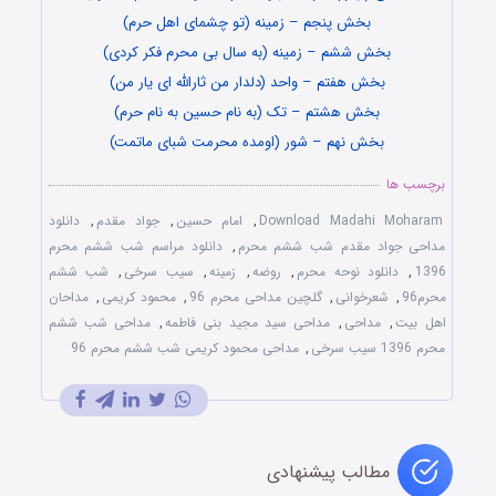
بخش پنجم – زمینه (تو چشمای اهل حرم)
بخش ششم – زمینه (به سال بی محرم فکر کردی)
بخش هفتم – واحد (دلدار من ثارالله ای یار من)
بخش هشتم – تک (به نام حسین به نام حرم)
بخش نهم – شور (اومده محرمت شبای ماتمت)
برچسب ها
Download Madahi Moharam
,
امام حسین
,
جواد مقدم
,
دانلود
مداحی جواد مقدم شب ششم محرم
,
دانلود مراسم شب ششم محرم
1396
,
دانلود نوحه محرم
,
روضه
,
زمینه
,
سیب سرخی
,
شب ششم
محرم96
,
شعرخوانی
,
گلچین مداحی محرم 96
,
محمود کریمی
,
مداحان
اهل بیت
,
مداحی
,
مداحی سید مجید بنی فاطمه
,
مداحی شب ششم
محرم 1396 سیب سرخی
,
مداحی محمود کریمی شب ششم محرم 96
مطالب پیشنهادی