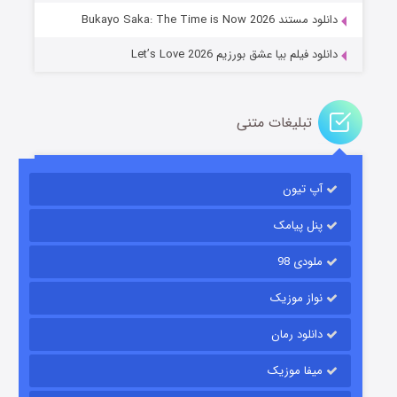
دانلود مستند Bukayo Saka: The Time is Now 2026
دانلود فیلم بیا عشق بورزیم Let’s Love 2026
تبلیغات متنی
باب اسفنجی فصل ۱۷
آپ تیون
۶ (زیرنویس)
قسمت
منتشر شد
پنل پیامک
ملودی 98
نواز موزیک
دانلود رمان
میفا موزیک