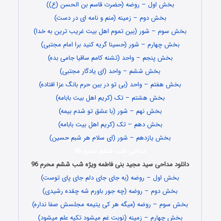
بخش اول – روضه (حضرت قاسم بن الحسن (ع))
بخش دوم – زمینه (منم و نامه ای در دست)
بخش سوم – شور (بین تموم اهل بیت غریب ترین به خدا)
بخش چهارم – شور (حسینا گریه کنید برا امام مجتبی)
بخش پنجم – واحد (تشنه کامم ساقیا جامی بده)
بخش ششم – واحد (ای یادگار مجتبی)
بخش هفتم – واحد (بی تو در بین حرم بانگ عزا افتاده)
بخش هشتم – تک (کریم اهل بیت بابامه)
بخش نهم – شور (با عشق تو شدم بیمه)
بخش دهم – تک (کریم اهل بیت بابامه)
بخش یازدهم – شور (ای سلام هر شبم حسین)
مداحی شب ششم محرم 96
دانلود مداحی سید مجید بنی فاطمه ویژه شب ششم محرم 96
بخش اول – روضه (به جای جای دلم جای پای توست)
بخش دوم – روضه (چه جور باورم شه چقده رشیدی)
بخش سوم – روضه (میگه هر کی یتیمه مجلسش صفا نداره)
بخش چهارم – زمینه (نوبت غم میشود تکیه علم میشود)