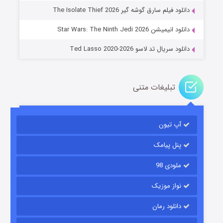
دانلود فیلم سارق گوشه گیر The Isolate Thief 2026
۶ (زیرنویس)
قسمت
منتشر شد
دانلود انیمیشن Star Wars: The Ninth Jedi 2026
دانلود سریال تد لاسو Ted Lasso 2020-2026
تبلیغات متنی
آپ تیون
جادوگری در مغولستان
۱۴ (زیرنویس)
قسمت
منتشر شد
پنل پیامک
ملودی 98
نواز موزیک
دانلود رمان