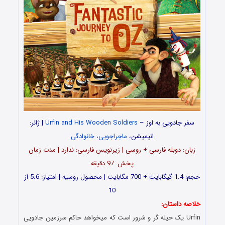
سفر جادویی به اوز –
Urfin and His Wooden Soldiers
| ژانر:
انیمیشن،
ماجراجویی
،
خانوادگی
زبان: دوبله فارسی + روسی | زیرنویس فارسی: ندارد | مدت زمان
پخش: 97 دقیقه
حجم: 1.4 گیگابایت + 700 مگابایت | محصول روسیه | امتیاز: 5.6 از
10
خلاصه داستان:
Urfin یک حیله گر و شرور است که میخواهد حاکم سرزمین جادویی