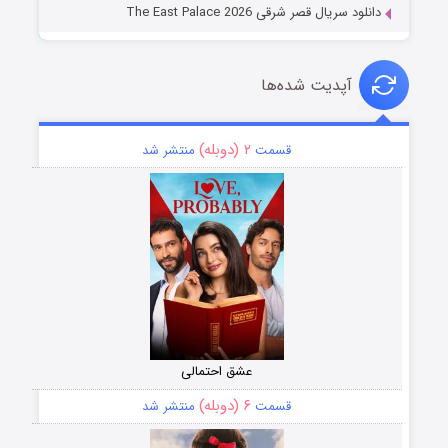
دانلود سریال قصر شرقی The East Palace 2026
آپدیت شده‌ها
۲ (دوبله)
قسمت
منتشر شد
عشق احتمالی
۶ (دوبله)
قسمت
منتشر شد