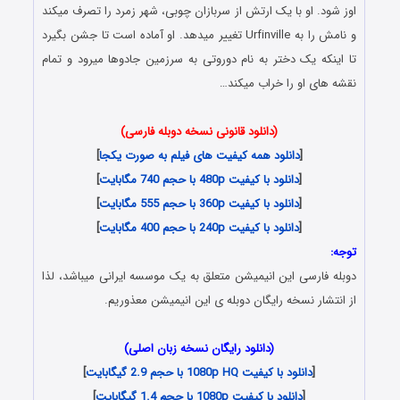
اوز شود. او با یک ارتش از سربازان چوبی، شهر زمرد را تصرف میکند
و نامش را به Urfinville تغییر میدهد. او آماده است تا جشن بگیرد
تا اینکه یک دختر به نام دوروتی به سرزمین جادوها میرود و تمام
نقشه های او را خراب میکند…
(دانلود قانونی نسخه دوبله فارسی)
[
دانلود همه کیفیت های فیلم به صورت یکجا
]
[
دانلود با کیفیت 480p با حجم 740 مگابایت
]
[
دانلود با کیفیت 360p با حجم 555 مگابایت
]
[
دانلود با کیفیت 240p با حجم 400 مگابایت
]
توجه:
دوبله فارسی این انیمیشن متعلق به یک موسسه ایرانی میباشد، لذا
از انتشار نسخه رایگان دوبله ی این انیمیشن معذوریم.
(دانلود رایگان نسخه زبان اصلی)
[
دانلود با کیفیت 1080p HQ با حجم 2.9 گیگابایت
]
[
دانلود با کیفیت 1080p با حجم 1.4 گیگابایت
]