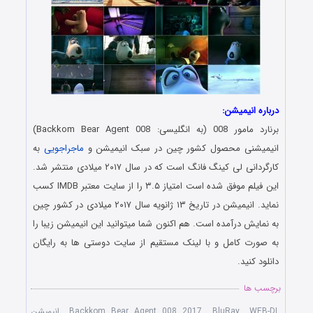
درباره انیمیشن:
برنارد مامور 008 (به انگلیسی: Backkom Bear Agent 008)
انیمیشنی محصول کشور چین در سبک انیمیشن و
ماجراجویی
به
کارگردانی لی کینگ فانگ است که در سال ۲۰۱۷ میلادی منتشر شد.
این فیلم موفق شده است امتیاز ۳.۵ را از سایت معتبر IMDB کسب
نماید. انیمیشن در تاریخ ۱۳ ژانویه سال ۲۰۱۷ میلادی در کشور چین
به نمایش درآمده است. هم اکنون شما میتوانید این انیمیشن زیبا را
به صورت کامل و با لینک مستقیم از سایت دوستی ها به رایگان
دانلود کنید.
برچسب ها
WEB-DL
,
BluRay
,
Backkom Bear Agent 008 2017
,
انیمیشن