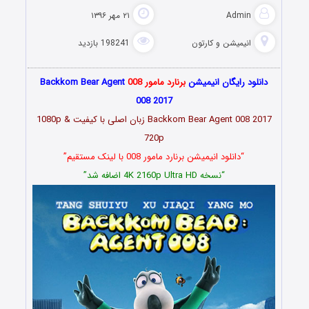
Admin
۲۱ مهر ۱۳۹۶
انیمیشن و کارتون
198241 بازدید
دانلود رایگان انیمیشن
برنارد مامور 008
Backkom Bear Agent
008 2017
Backkom Bear Agent 008 2017 زبان اصلی با کیفیت 1080p &
720p
“دانلود انیمیشن برنارد مامور 008 با لینک مستقیم”
“نسخه 4K 2160p Ultra HD اضافه شد”