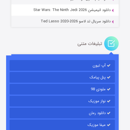
14 (زیرنویس)
قسمت
منتشر شد
دانلود انیمیشن Star Wars: The Ninth Jedi 2026
دانلود سریال تد لاسو Ted Lasso 2020-2026
تبلیغات متنی
آپ تیون
باب اسفنجی فصل ۱۷
6 (زیرنویس)
قسمت
منتشر شد
پنل پیامک
ملودی 98
نواز موزیک
دانلود رمان
میفا موزیک