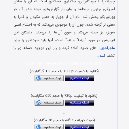
چوپاکابرا یا چوپاکابراس، جانداری افسانه‌ای است که آن را ساکن
آمریکای جنوبی می‌دانند و اولین‌بار گزارش‌های دیده شدن آن در
پورتوریکو پخش شد. نام آن از چوپار به معنی مکیدن و کابرا به
معنی بُز گرفته شده، چون آن‌را موجودی می‌دانند که به احشام اهلی
به‌ویژه بز حمله می‌کند و خون آن‌ها را می‌مکد. داستان این
انیمیشن در مورد “لیندا” و لئو” است، آنها باید خودشان را برای
ماجراجویی
های جدید آماده کرده و راز این موجود افسانه ای را
کشف
کنند
…
Download The Legend of Chupacabras 2016
(دانلود با کیفیت 1080p با حجم 1.3 گیگابایت)
…
(دانلود با کیفیت 720p با حجم 650 مگابایت)
…
(صوت دوبله جداگانه با حجم 76 مگابایت)