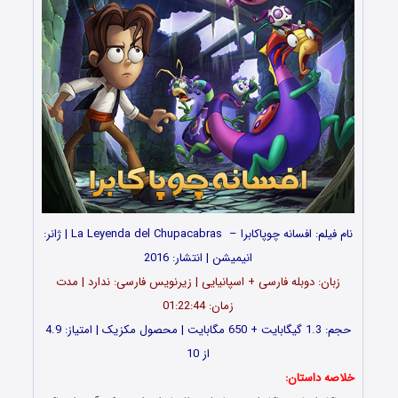
نام فیلم: افسانه چوپاکابرا – La Leyenda del Chupacabras | ژانر:
انیمیشن | انتشار: 2016
زبان: دوبله فارسی + اسپانیایی | زیرنویس فارسی: ندارد | مدت
زمان: 01:22:44
حجم: 1.3 گیگابایت + 650 مگابایت | محصول مکزیک | امتیاز: 4.9
از 10
خلاصه داستان: