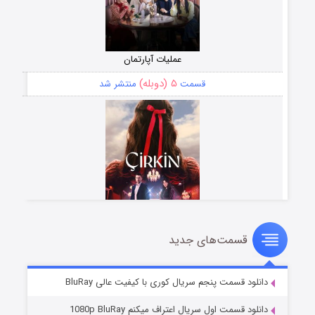
عملیات آپارتمان
۵ (دوبله)
قسمت
منتشر شد
قسمت‌های جدید
سریال زشت
۲ (زیرنویس)
قسمت
منتشر شد
دانلود قسمت پنجم سریال کوری با کیفیت عالی BluRay
دانلود قسمت اول سریال اعتراف میکنم 1080p BluRay