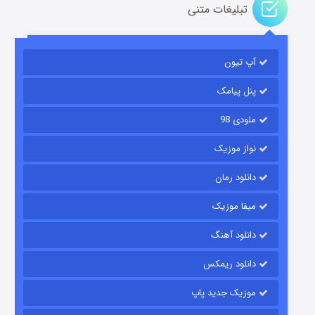
تبلیغات متنی
آپ تیون
باب اسفنجی فصل ۱۷
۶ (زیرنویس)
قسمت
منتشر شد
پنل پیامک
ملودی 98
نواز موزیک
دانلود رمان
میفا موزیک
دانلود آهنگ
رویایی برای تو
دانلود ریمکس
۱۵ (دوبله)
قسمت
منتشر شد
موزیک جدید پاپ