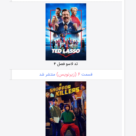
تد لاسو فصل ۴
۶ (زیرنویس)
قسمت
منتشر شد