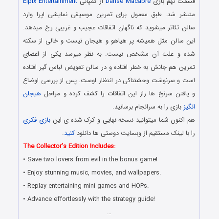
قسمت نهم بازی
Danse Macabre
از کمپانی
Eipix Entertainment
منتشر شد. طبق معمول برای تمرین موسیقی نمایشی اپرا وارد
سالن تئاتر میشوید که ناگهان اتفاقات عجیب و غریبی رخ میدهد.
این سالن مثل همیشه پر هیاهو و هیجان نیست و خالی از سکنه
شده و علت آن مشخص نیست. به نظر میرسد یکی از اعضای
تمرین هم جانش به خطر افتاده و در سالن تعویض لباس گیر افتاده
است و سرنوشت وحشتناکی در انتظار اوست. پس از بررسی اوضاع
و یافتن سرنخ ها راز این اتفاقات را کشف کرده و مراحل
هیجان
انگیز
بازی را به سرانجام برسانید.
هم اکنون شما میتوانید نسخه نهایی و کرک شده ی این
بازی فکری
را با لینک مستقیم از وبسایت دوستی ها دانلود
کنید
.
The Collector’s Edition Includes:
• Save two lovers from evil in the bonus game!
• Enjoy stunning music, movies, and wallpapers.
• Replay entertaining mini-games and HOPs.
• Advance effortlessly with the strategy guide!
…