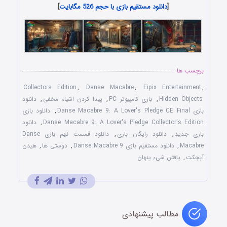
[
دانلود مستقیم بازی با حجم 526 مگابایت
]
برچسب ها
Collectors Edition
,
Danse Macabre
,
Eipix Entertainment
,
Hidden Objects
,
بازی کامپیوتر PC
,
پیدا کردن اشیاء مخفی
,
دانلود
بازی Danse Macabre 9: A Lover's Pledge CE Final
,
دانلود بازی
Danse Macabre 9: A Lover's Pledge Collector's Edition
,
دانلود
بازی جدید
,
دانلود رایگان بازی
,
دانلود قسمت نهم بازی Danse
Macabre
,
دانلود مستقیم بازی Danse Macabre 9
,
دوستی ها
,
هیدن
آبجکت
,
یافتن شیء پنهان
مطالب پیشنهادی