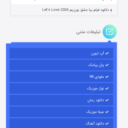
دانلود فیلم بیا عشق بورزیم Let’s Love 2026
تبلیغات متنی
باب اسفنجی فصل ۱۷
آپ تیون
۶ (زیرنویس)
قسمت
منتشر شد
پنل پیامک
ملودی 98
نواز موزیک
دانلود رمان
میفا موزیک
رویایی برای تو
دانلود آهنگ