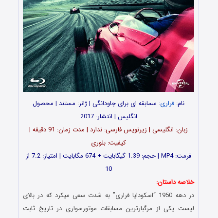
نام:
فراری
: مسابقه ای برای جاودانگی | ژانر: مستند | محصول
انگلیس | انتشار: 2017
زبان: انگلیسی | زیرنویس فارسی: ندارد | مدت زمان: 91 دقیقه |
کیفیت: بلوری
فرمت: MP4 | حجم: 1.39 گیگابایت + 674 مگابایت | امتیاز: 7.2 از
10
خلاصه داستان:
در دهه 1950 “اسکودایا فراری” به شدت سعی میکرد که در بالای
لیست یکی از مرگبارترین مسابقات موتورسواری در تاریخ ثابت