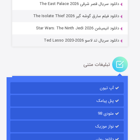
دانلود سریال قصر شرقی The East Palace 2026
خاندان اژدها فصل ۳
دانلود فیلم سارق گوشه گیر The Isolate Thief 2026
۶ (زیرنویس)
قسمت
منتشر شد
دانلود انیمیشن Star Wars: The Ninth Jedi 2026
دانلود سریال تد لاسو Ted Lasso 2020-2026
تبلیغات متنی
آپ تیون
جادوگری در مغولستان
۱۴ (زیرنویس)
قسمت
منتشر شد
پنل پیامک
ملودی 98
نواز موزیک
دانلود رمان