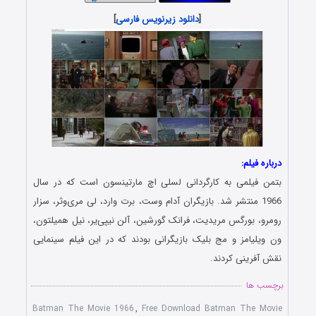
[
دانلود زیرنویس فارسی
]
درباره فیلم:
بتمن فیلمی به کارگردانی لسلی اچ مارتینسون است که در سال
1966 منتشر شد. بازیگران آدام وست، برت وارد، لی مری‌وثر، سزار
رومرو، بورگس مریدیت، فرانک گورشین، آلن نیپی‌یر، نیل همیلتون،
ون ویلیامز و مج بلیک بازیگرانی بودند که در این فیلم سینمایی
نقش آفرینی کردند.
برچسب ها
Batman The Movie 1966
,
Free Download Batman The Movie