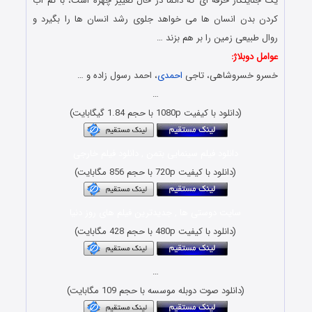
یک جنایتکار حرفه ای که دائماً در حال تغییر چهره است، با کم آب
کردن بدن انسان ها می خواهد جلوی رشد انسان ها را بگیرد و
روال طبیعی زمین را بر هم بزند …
عوامل دوبلاژ:
خسرو خسروشاهی، تاجی
احمدی
، احمد رسول زاده و …
…
(دانلود با کیفیت 1080p با حجم 1.84 گیگابایت)
دانلود فیلم سینمایی بتمن , دانلود فیلم خارجی
(دانلود با کیفیت 720p با حجم 856 مگابایت)
سایت دوستی ها , جدیدترین فیلم های روز دنیا
(دانلود با کیفیت 480p با حجم 428 مگابایت)
…
(دانلود صوت دوبله موسسه با حجم 109 مگابایت)