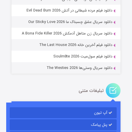
دانلود فیلم مرده شیطانی در آتش Evil Dead Burn 2026
دانلود سریال عشق چسبناک ما Our Sticky Love 2026
عملیات آپارتمان
دانلود سریال زن متاهل آدمکش A Bona Fide Killer 2026
۲ (زیرنویس)
قسمت
منتشر شد
دانلود فیلم آخرین خانه The Last House 2026
دانلود فیلم سول‌میت Soulm8te 2026
دانلود سریال وستی‌ها The Westies 2026
تبلیغات متنی
مردگان متحرک: شهر مرده ۳
۲ (زیرنویس)
قسمت
منتشر شد
آپ تیون
پنل پیامک