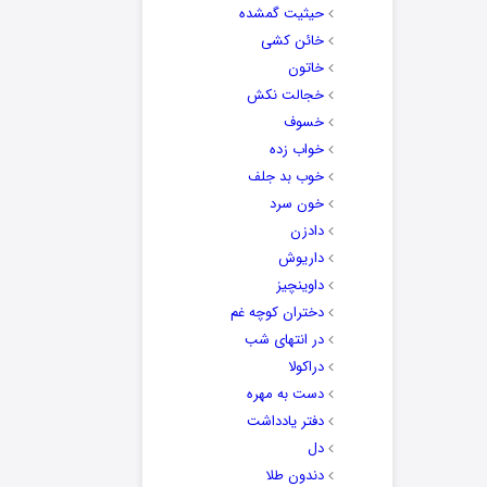
حیثیت گمشده
خائن کشی
خاتون
خجالت نکش
خسوف
خواب زده
خوب بد جلف
خون سرد
دادزن
داریوش
داوینچیز
دختران کوچه غم
در انتهای شب
دراکولا
دست به مهره
دفتر یادداشت
دل
دندون طلا