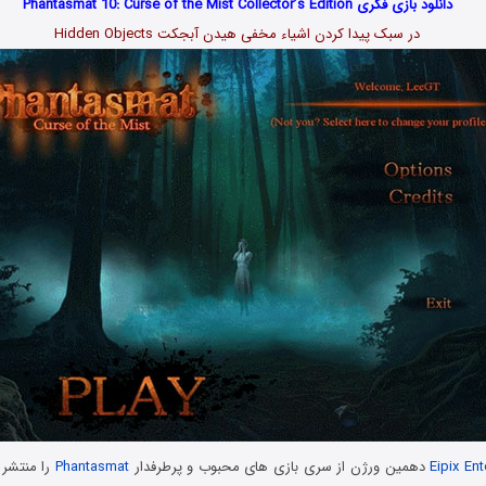
دانلود بازی فکری Phantasmat 10: Curse of the Mist Collector’s Edition
در سبک پیدا کردن اشیاء مخفی هیدن آبجکت Hidden Objects
Eipix En
دهمین ورژن از سری بازی های محبوب و پرطرفدار
Phantasmat
را منتشر 