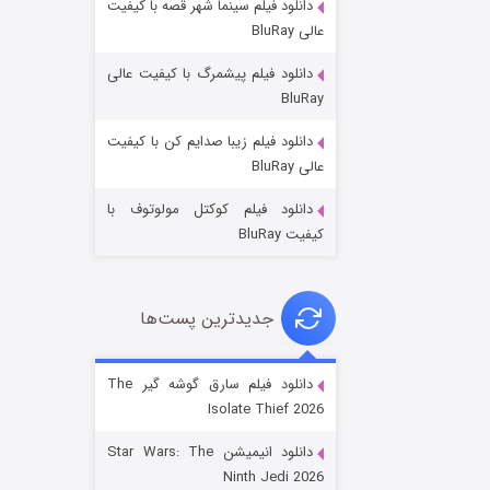
دانلود فیلم سینما شهر قصه با کیفیت
عالی BluRay
دانلود فیلم پیشمرگ با کیفیت عالی
BluRay
دانلود فیلم زیبا صدایم کن با کیفیت
جادوگری در مغولستان
عالی BluRay
۱۴ (زیرنویس)
قسمت
منتشر شد
دانلود فیلم کوکتل مولوتوف با
کیفیت BluRay
جدیدترین پست‌ها
دانلود فیلم سارق گوشه گیر The
Isolate Thief 2026
باب اسفنجی فصل ۱۷
دانلود انیمیشن Star Wars: The
۶ (زیرنویس)
قسمت
منتشر شد
Ninth Jedi 2026