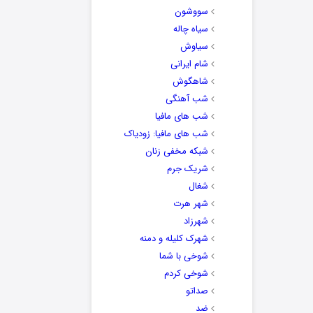
سووشون
سیاه چاله
سیاوش
شام ایرانی
شاهگوش
شب آهنگی
شب های مافیا
شب های مافیا: زودیاک
شبکه مخفی زنان
شریک جرم
شغال
شهر هرت
شهرزاد
شهرک کلیله و دمنه
شوخی با شما
شوخی کردم
صداتو
ضد