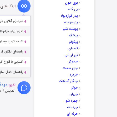
بوی خون
لینک‌های 
بی گناه
پدر گواردیولا
سینمای آنلاین دو
پدرخوانده
پوست شیر
تغییر زبان فیلم‌ها
پیشگو
اضافه کردن صدای 
پیکولو
تاسیان
راهنمای دانلود ا
تی ان تی
جادوگر
آشنایی با انواع ک
جان سخت
راهنمای فعال سازی کیفیت R
جزیره
جنگل آسفالت
هیچ
دیدگا
جوکر
نمایش / م
جیران
چهره شو
چیدمانه
حرفه ای