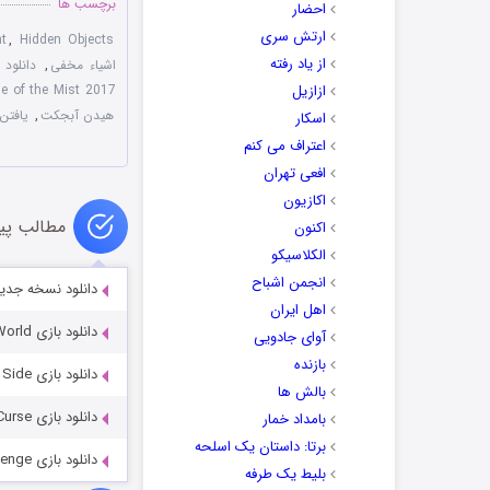
برچسب ها
احضار
ارتش سری
nt
,
Hidden Objects
از یاد رفته
اشیاء مخفی
,
دانلود بازی Mist Collector's Edition
ازازیل
e of the Mist 2017
هیدن آبجکت
,
یافتن
اسکار
اعتراف می کنم
افعی تهران
اکازیون
مطالب پی
اکنون
الکلاسیکو
انجمن اشباح
دانلود نسخه جدید پرندگان خشم
اهل ایران
دانلود بازی Surface 8: Return To Another World
آوای جادویی
بازنده
دانلود بازی Labyrinths of the World 11: The Wild Side
بالش ها
دانلود بازی Royal Legends: Marshes Curse
بامداد خمار
برتا: داستان یک اسلحه
دانلود بازی Magic City Detective: Wings of Revenge
بلیط یک‌‌ طرفه