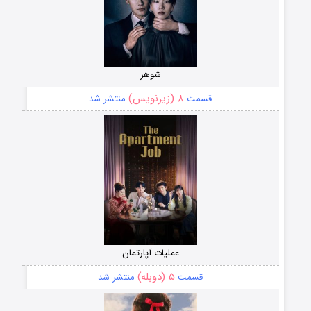
شوهر
۸ (زیرنویس)
قسمت
منتشر شد
عملیات آپارتمان
۵ (دوبله)
قسمت
منتشر شد