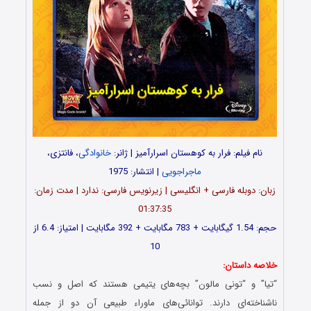
نام فیلم: فرار به کوهستان اسرارآمیز | ژانر:
خانوادگی
، فانتزی،
ماجراجویی
| انتشار: 1975
زبان: دوبله فارسی + انگلیسی | زیرنویس فارسی: ندارد | مدت زمان:
01:37:35
حجم: 1.54 گیگابایت + 783 مگابایت + 392 مگابایت | امتیاز: 6.4 از
10
خلاصه داستان:
“تیا” و “تونی مالون” بچه‌های یتیمی هستند که اصل و نسب
ناشناخته‌ای دارند. توانائی‌های ماوراء طبیعی آن دو از جمله