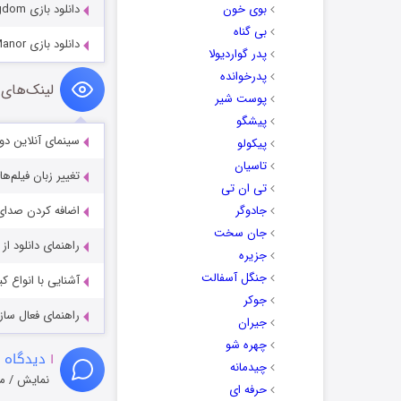
بوی خون
دانلود بازی Dark Strokes 2: The Legend of the Snow Kingdom
بی گناه
دانلود بازی Westmark Manor
پدر گواردیولا
پدرخوانده
لینک‌های 
پوست شیر
پیشگو
سینمای آنلاین دو
پیکولو
تاسیان
تغییر زبان فیلم‌ها
تی ان تی
جادوگر
اضافه کردن صدای 
جان سخت
راهنمای دانلود ا
جزیره
جنگل آسفالت
آشنایی با انواع ک
جوکر
راهنمای فعال سازی کیفیت R
جیران
چهره شو
۱
دیدگاه 
چیدمانه
نمایش / م
حرفه ای