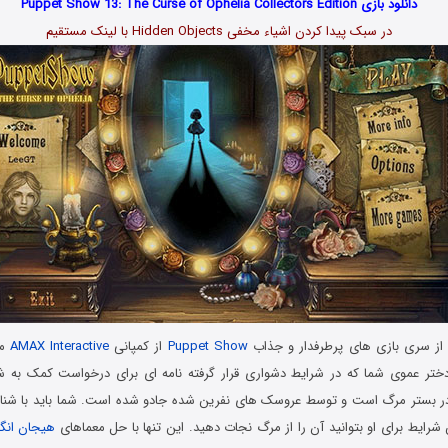
دانلود بازی Puppet Show 13: The Curse of Ophelia Collectors Edition
در سبک پیدا کردن اشیاء مخفی Hidden Objects با لینک مستقیم
ز سری بازی های پرطرفدار و جذاب
Puppet Show
از کمپانی
AMAX Interactive
من
ختر عموی شما که در شرایط دشواری قرار گرفته نامه ای برای درخواست کمک به شم
در بستر مرگ است و توسط عروسک های نفرین شده جادو شده است. شما باید با شنا
شرایط برای او بتوانید آن را از مرگ نجات دهید. این تنها با حل معماهای
هیجان انگی