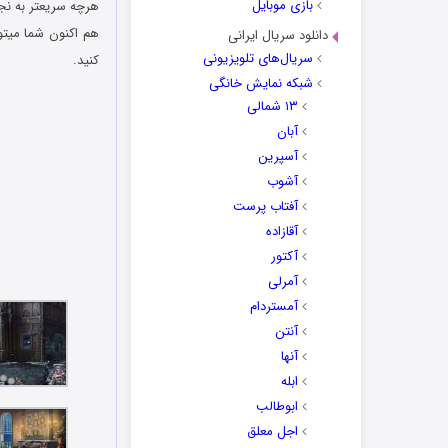
بازی موبایل
هرچه سریعتر به نجا
هم اکنون شما میتو
دانلود سریال ایرانی
سریال‌های تلویزیونی
کنید.
شبکه نمایش خانگی
۱۳ شمالی
آبان
آسپرین
آشوب
آفتاب پرست
آقازاده
آکتور
آمرلی
آمستردام
آنتن
آنها
ابله
ابوطالب
اجل معلق