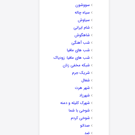
سووشون
سیاه چاله
سیاوش
شام ایرانی
شاهگوش
شب آهنگی
شب های مافیا
شب های مافیا: زودیاک
شبکه مخفی زنان
شریک جرم
شغال
شهر هرت
شهرزاد
شهرک کلیله و دمنه
شوخی با شما
شوخی کردم
صداتو
ضد