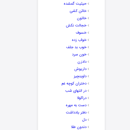
حیثیت گمشده
خائن کشی
خاتون
خجالت نکش
خسوف
خواب زده
خوب بد جلف
خون سرد
دادزن
داریوش
داوینچیز
دختران کوچه غم
در انتهای شب
دراکولا
دست به مهره
دفتر یادداشت
دل
دندون طلا