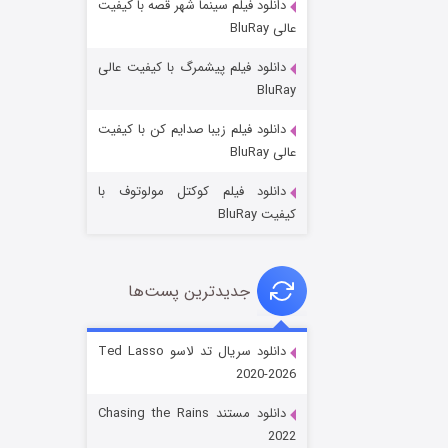
دانلود فیلم سینما شهر قصه با کیفیت
عالی BluRay
دانلود فیلم پیشمرگ با کیفیت عالی
BluRay
دانلود فیلم زیبا صدایم کن با کیفیت
جادوگری در مغولستان
عالی BluRay
۱۴ (زیرنویس)
قسمت
منتشر شد
دانلود فیلم کوکتل مولوتوف با
کیفیت BluRay
جدیدترین پست‌ها
دانلود سریال تد لاسو Ted Lasso
2020-2026
باب اسفنجی فصل ۱۷
دانلود مستند Chasing the Rains
۶ (زیرنویس)
قسمت
منتشر شد
2022