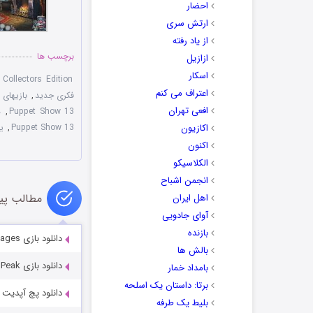
احضار
ارتش سری
از یاد رفته
برچسب ها
ازازیل
اسکار
Collectors Edition
اعتراف می کنم
فکری جدید
,
بازیهای PC
افعی تهران
Puppet Show 13
,
د
اکازیون
Puppet Show 13
,
ی
اکنون
الکلاسیکو
انجمن اشباح
مطالب پی
اهل ایران
آوای جادویی
بازنده
دانلود بازی Nevertales 6: Forgotten Pages
بالش ها
دانلود بازی Strange Discoveries: Aurora Peak
بامداد خمار
برتا: داستان یک اسلحه
دانلود پچ آپدیت جدید بازی پر
بلیط یک‌‌ طرفه