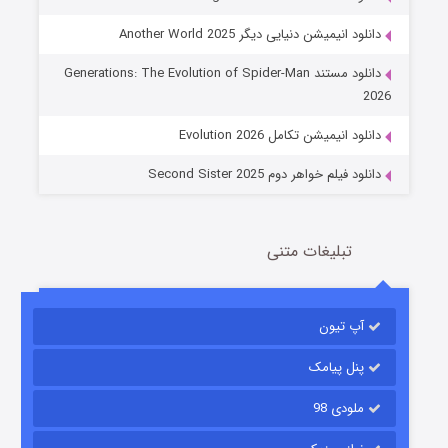
دانلود انیمیشن دنیایی دیگر Another World 2025
جادوگری در مغولستان
دانلود مستند Generations: The Evolution of Spider-Man
14 (زیرنویس)
قسمت
منتشر شد
2026
دانلود انیمیشن تکامل Evolution 2026
دانلود فیلم خواهر دوم Second Sister 2025
تبلیغات متنی
باب اسفنجی فصل ۱۷
آپ تیون
6 (زیرنویس)
قسمت
منتشر شد
پنل پیامک
ملودی 98