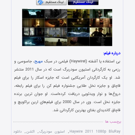
درباره فیلم:
بی استفاده یا آشفته (اHaywire) فیلمی در سبک
مهیج
، جاسوسی و
رزمی به کارگردانی استیون سودربرگ است که در سال 2011 منتشر
شد. او یک کارگردان آمریکایی است که جایزه اسکار را برای فیلم
قاچاق و جایزه نخل طلایی جشنواره فیلم کن را برای فیلم رابطه،
دروغ‌ها و نوار ویدئویی دریافت کرده‌است. او جوان ترین برنده
جایزه نخل است. وی در سال 2000 برای فیلم‌های ارین براکویچ و
قاچاق کاندیدای بفتای بهترین کارگردانی شد.
برچسب ها
Haywire 2011 1080p BluRay
,
استیون سودربرگ
,
اکشن
,
دانلود