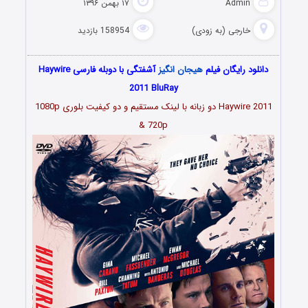
Admin
۱۷ بهمن ۱۳۹۶
خارجی (به زودی)
158954 بازدید
دانلود رایگان فیلم
هیجان انگیز
آشفتگی با دوبله فارسی Haywire
2011 BluRay
Haywire 2011 دو زبانه با لینک مستقیم و دو کیفیت بلوری 1080p
& 720p