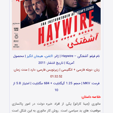
نام فیلم: آشفتگی – Haywire | ژانر:
اکشن
،
هیجان انگیز
| محصول
آمریکا | تاریخ انتشار: 2011
زبان: دوبله فارسی + انگلیسی | زیرنویس فارسی: دارد | مدت زمان:
01:32:52
فرمت: MKV | حجم: 1.25 گیگابایت + 684 مگابایت | امتیاز: 5.8 از
10
خلاصه داستان:
مالوری (جینا کارانو) یکی از افراد خبره دولت در امور پاکسازی
موقعیت های بد سیاسی است. روش کار مالوری به این شکل است