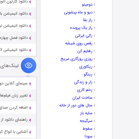
دانلود کارتون آلوین و سنجاب ها 15
دومینو
دیو و ماه پیشونی
دانلود انیمیشن بابا یاگا 2023
راز بقا
دانلود انیمیشن نینا باید بره 14
راز یک پرونده
رالی ایرانی
دانلود فصل چهارم
رقص روی شیشه
دانلود انیمیشن Cheech & Chong’s Animated Movie 2013
رهایم کن
روزی روزگاری مریخ
لینک‌های 
ریکاوری
رینگو
زار و زندگی
سینمای آنلاین دو
زخم کاری
تغییر زبان فیلم‌ها
ساخت ایران
سال های دور از خانه
اضافه کردن صدای 
سایه باز
راهنمای دانلود ا
سرگیجه
سقوط
آشنایی با انواع ک
سودا