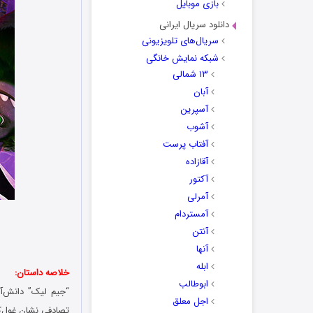
بازی موبایل
دانلود سریال ایرانی
سریال‌های تلویزیونی
شبکه نمایش خانگی
۱۳ شمالی
آبان
آسپرین
آشوب
آفتاب پرست
آقازاده
آکتور
آمرلی
آمستردام
آنتن
آنها
ابله
خلاصه داستان:
ابوطالب
“جیم لیک” دانش‌آم
اجل معلق
تصادفی نشان غول‌کش