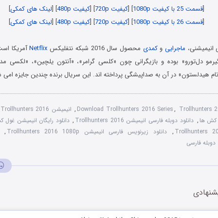
[
قسمت 25 با کیفیت 1080p
] [
کیفیت 720p
] [
کیفیت 480p
] [
لینک های کمکی
]
[
قسمت 26 با کیفیت 1080p
] [
کیفیت 720p
] [
کیفیت 480p
] [
لینک های کمکی
]
 انیمیشنی،
ماجرایی
و
کمدی
محصول سال 2016 شبکه نتفلیکس
Netflix
آمریکا است
رمو دل‌تورو» بوده و بازیگرانی چون «کلسی گرامر»، «آنتون یلچین»، «لکسی مدرا
تام هیدلستون» در آن به صداپیشگی پرداخته اند. این سریال برنده چندین جایزه امی 
Trollhunters 
,
Download Trollhunters 2016 Series
,
انیمیشن Trollhunters 2016 با دوبله فارسی
 کش ها
,
دانلود دوبله فارسی انیمیشن Trollhunters 2016
,
دانلود رایگان انیمیشن غول 
,
دانلود زیرنویس فارسی انیمیشن Trollhunters 2016 1080p
,
دوبله فارسی
شنهادی