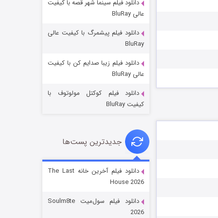
دانلود فیلم سینما شهر قصه با کیفیت
عالی BluRay
دانلود فیلم پیشمرگ با کیفیت عالی
BluRay
دانلود فیلم زیبا صدایم کن با کیفیت
خاندان اژدها فصل ۳
عالی BluRay
6 (زیرنویس)
قسمت
منتشر شد
دانلود فیلم کوکتل مولوتوف با
کیفیت BluRay
جدیدترین پست‌ها
دانلود فیلم آخرین خانه The Last
House 2026
جادوگری در مغولستان
دانلود فیلم سول‌میت Soulm8te
14 (زیرنویس)
قسمت
منتشر شد
2026