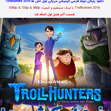
دانلود رایگان دوبله فارسی انیمیشن سریالی غول کش‌ ها Trollhunters 2016
Trollhunters 2016 با لینک مستقیم و کیفیت 1080p & 720p & 480p
قسمت آخر فصل اول اضافه شد