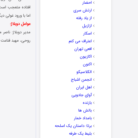
احضار
افتاده متعجب است،
ارتش سری
اما با ورود غولی دی
از یاد رفته
عوامل دوبلاژ:
ازازیل
مدیر دوبلاژ: ناصر 
اسکار
روحی، مهبد قناعت
اعتراف می کنم
افعی تهران
اکازیون
اکنون
الکلاسیکو
انجمن اشباح
اهل ایران
آوای جادویی
بازنده
بالش ها
بامداد خمار
برتا: داستان یک اسلحه
بلیط یک‌‌ طرفه