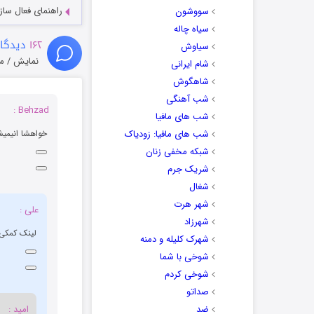
راهنمای فعال سازی کیفیت R
سووشون
سیاه چاله
۱۶۲
دیدگاه
سیاوش
نمایش / م
شام ایرانی
شاهگوش
شب آهنگی
Behzad :
شب های مافیا
شب های مافیا: زودیاک
خواهشا انیمیش
شبکه مخفی زنان
شریک جرم
شغال
شهر هرت
علی :
شهرزاد
لینک کمکی 
شهرک کلیله و دمنه
شوخی با شما
شوخی کردم
صداتو
ضد
امید :