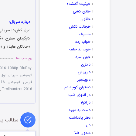
حیثیت گمشده
خائن کشی
خاتون
درباره سریال:
خجالت نکش
غول‌ کش‌ها سریالی
خسوف
کارگردان مطرح «گی
خواب زده
«جاناتان هاید» و «
خوب بد جلف
خون سرد
برچسب ها
دادزن
2016 1080p BluRay
داریوش
انیمیشن سریالی غول
داوینچیز
فارسی انیمیشن Trollhunters 2016
دختران کوچه غم
,
Trollhunters 2016
در انتهای شب
دراکولا
دست به مهره
دفتر یادداشت
مطالب پی
دل
دندون طلا