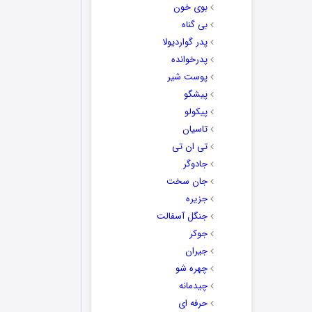
بوی خون
بی گناه
پدر گواردیولا
پدرخوانده
پوست شیر
پیشگو
پیکولو
تاسیان
تی ان تی
جادوگر
جان سخت
جزیره
جنگل آسفالت
جوکر
جیران
چهره شو
چیدمانه
حرفه ای