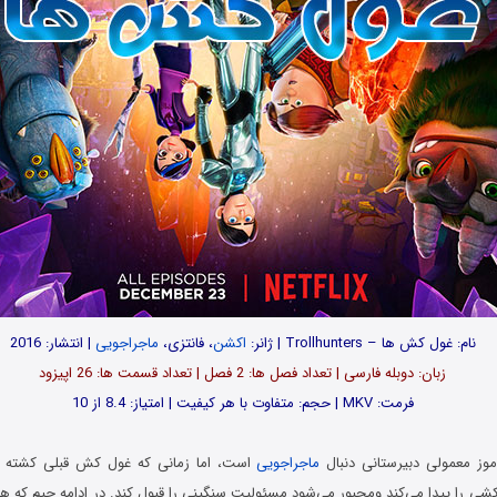
نام: غول کش ها – Trollhunters | ژانر:
اکشن
، فانتزی،
ماجراجویی
| انتشار: 2016
زبان: دوبله فارسی | تعداد فصل ها: 2 فصل | تعداد قسمت ها: 26 اپیزود
فرمت: MKV | حجم: متفاوت با هر کیفیت | امتیاز: 8.4 از 10
وز معمولی دبیرستانی دنبال
ماجراجویی
است، اما زمانی که غول کش قبلی کشته‌ م
ی را پیدا می‌کند ومجبور می‌شود مسئولیت سنگینی را قبول کند. در ادامه جیم که هنو