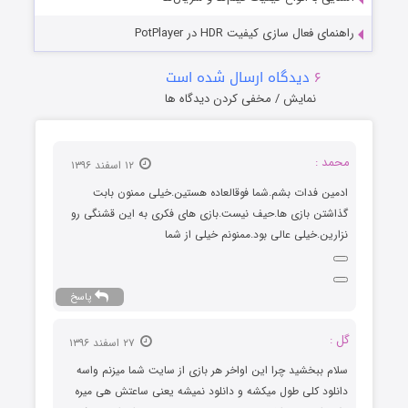
راهنمای فعال سازی کیفیت HDR در PotPlayer
۶
دیدگاه ارسال شده است
نمایش / مخفی کردن دیدگاه ها
محمد :
۱۲ اسفند ۱۳۹۶
ادمین فدات بشم.شما فوقالعاده هستین.خیلی ممنون بابت
گذاشتن بازی ها.حیف نیست.بازی های فکری به این قشنگی رو
نزارین.خیلی عالی بود.ممنونم خیلی از شما
پاسخ
گل :
۲۷ اسفند ۱۳۹۶
سلام ببخشید چرا این اواخر هر بازی از سایت شما میزنم واسه
دانلود کلی طول میکشه و دانلود نمیشه یعنی ساعتش هی میره