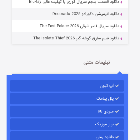
دانلود قسمت پنجم سریال کوری با کیفیت عالی BluRay
عملیات آپارتمان
دانلود انیمیشن دکورادو Decorado 2025
2 (زیرنویس)
قسمت
منتشر شد
دانلود سریال قصر شرقی The East Palace 2026
دانلود فیلم سارق گوشه گیر The Isolate Thief 2026
تبلیغات متنی
آپ تیون
مردگان متحرک: شهر مرده ۳
2 (زیرنویس)
قسمت
منتشر شد
پنل پیامک
ملودی 98
نواز موزیک
دانلود رمان