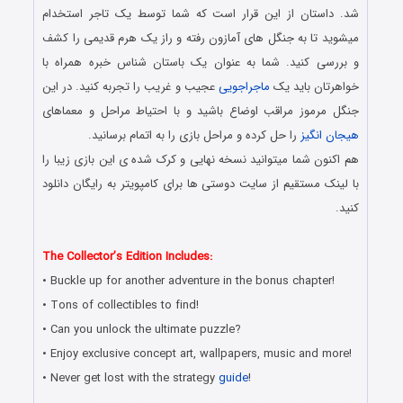
شد. داستان از این قرار است که شما توسط یک تاجر استخدام
میشوید تا به جنگل های آمازون رفته و راز یک هرم قدیمی را کشف
و بررسی کنید. شما به عنوان یک باستان شناس خبره همراه با
خواهرتان باید یک
ماجراجویی
عجیب و غریب را تجربه کنید. در این
جنگل مرموز مراقب اوضاع باشید و با احتیاط مراحل و معماهای
هیجان انگیز
را حل کرده و مراحل بازی را به اتمام برسانید.
هم اکنون شما میتوانید نسخه نهایی و کرک شده ی این بازی زیبا را
با لینک مستقیم از سایت دوستی ها برای کامپویتر به رایگان دانلود
کنید.
دانلود رایگان بازی های هیدن آبجکت جدید همراه با لینک مستقیم
The Collector’s Edition Includes:
• Buckle up for another adventure in the bonus chapter!
• Tons of collectibles to find!
• Can you unlock the ultimate puzzle?
• Enjoy exclusive concept art, wallpapers, music and more!
• Never get lost with the strategy
guide
!
دانلود رایگان بازی کامپیوتر در سبک پیدا کردن اشیاء مخفی با لینک