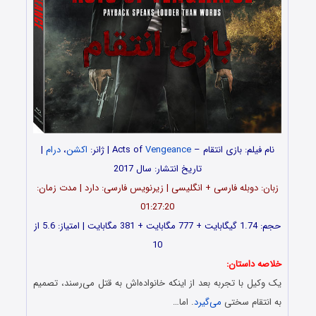
نام فیلم: بازی انتقام – Acts of
Vengeance
| ژانر:
اکشن
،
درام
|
تاریخ انتشار: سال 2017
زبان: دوبله فارسی + انگلیسی | زیرنویس فارسی: دارد | مدت زمان:
01:27:20
حجم: 1.74 گیگابایت + 777 مگابایت + 381 مگابایت | امتیاز: 5.6 از
10
خلاصه داستان:
یک وکیل با تجربه بعد از اینکه خانواده‌اش به قتل می‌رسند، تصمیم
به انتقام سختی
می‌گیرد
. اما…