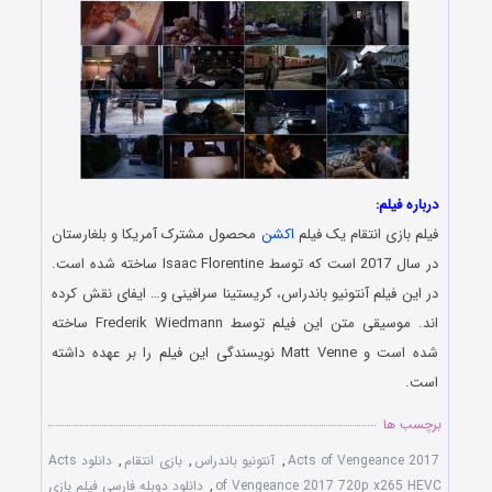
درباره فیلم:
فیلم بازی انتقام یک فیلم
اکشن
محصول مشترک آمریکا و بلغارستان
در سال 2017 است که توسط Isaac Florentine ساخته شده است.
در این فیلم آنتونیو باندراس، کریستینا سرافینی و… ایفای نقش کرده
اند. موسیقی متن این فیلم توسط Frederik Wiedmann ساخته
شده است و Matt Venne نویسندگی این فیلم را بر عهده داشته
است.
برچسب ها
Acts of Vengeance 2017
,
آنتونیو باندراس
,
بازی انتقام
,
دانلود Acts
of Vengeance 2017 720p x265 HEVC
,
دانلود دوبله فارسی فیلم بازی