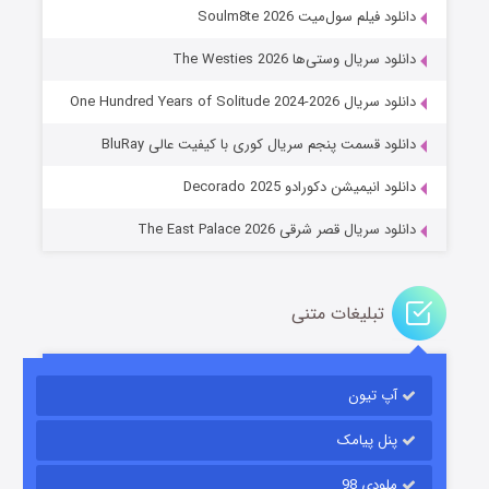
م سول‌میت Soulm8te 2026
ل وستی‌ها The Westies 2026
One Hundred Years of Solitu
عملیات آپارتمان
قسمت پنجم سریال کوری با کیفیت عالی BluRay
۲ (زیرنویس)
قسمت
منتشر شد
میشن دکورادو Decorado 2025
ل قصر شرقی The East Palace 2026
بلیغات متنی
تیون
مردگان متحرک: شهر مرده ۳
۲ (زیرنویس)
قسمت
منتشر شد
 پیامک
ی 98