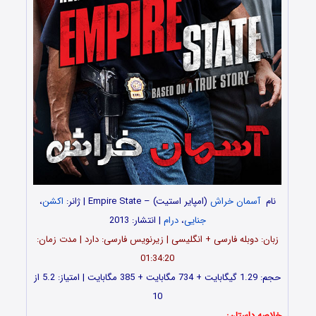
ن خراش
(امپایر استیت) – Empire State | ژانر:
اکشن
،
جنایی
،
درام
| انتشار: 2013
له فارسی + انگلیسی | زیرنویس فارسی: دارد | مدت زمان:
01:34:20
حجم: 1.29 گیگابایت + 734 مگابایت + 385 مگابایت | امتیاز: 5.2 از
10
تان: