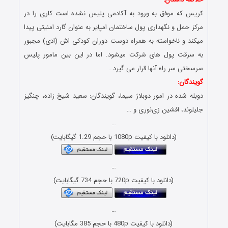
وفق به ورود به آکادمی پلیس نشده است کاری را در
 نگهداری پول ساختمان امپایر به عنوان گارد امنیتی پیدا
اخواسته به همراه دوست دوران کودکی اش (ادی) مجبور
پول های شرکت میشود. اما در این بین مامور پلیس
 راه آنها قرار می گیرد…
 در امور دوبلاژ سیما، گویندگان: سعید شیخ زاده، چنگیز
افشین زی‌نوری و …
…
(دانلود با کیفیت 1080p با حجم 1.29 گیگابایت)
…
(دانلود با کیفیت 720p با حجم 734 گیگابایت)
…
(دانلود با کیفیت 480p با حجم 385 مگابایت)