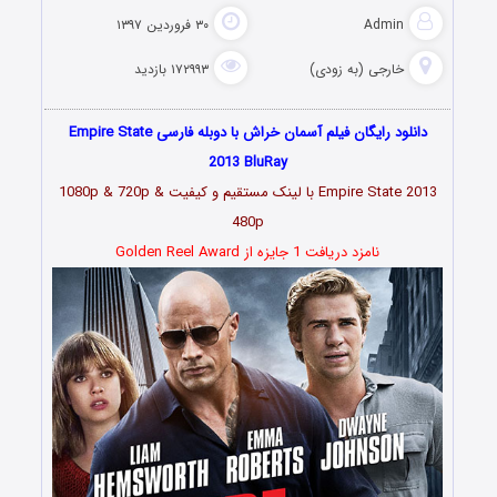
Ad
۳۰ فروردین ۱۳۹۷
جی (به زودی)
۱۷۲۹۹۳ بازدید
دانلود رایگان فیلم آسمان خراش با دوبله فارسی Empire State
2013 BluRay
Empire State 2013 با لینک مستقیم و کیفیت 1080p & 720p &
480p
نامزد دریافت 1 جایزه از
Golden Reel Award