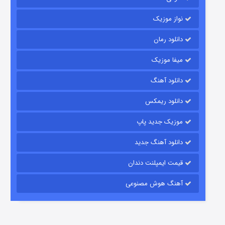
ز موزیک
ود رمان
ا موزیک
لود آهنگ
شکست استوارت در نجات جهان
لود ریمکس
۷ (زیرنویس)
قسمت
منتشر شد
یک جدید پاپ
لود آهنگ جدید
ت ایمپلنت دندان
گ هوش مصنوعی
شوگر فصل ۲