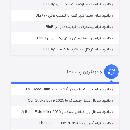
یلم یازده یازده با کیفیت عالی BluRay
فروشگاهی برای قاتلان فصل ۲
یلم سینما شهر قصه با کیفیت عالی BluRay
۱۰ (زیرنویس)
قسمت
منتشر شد
یلم پیشمرگ با کیفیت عالی BluRay
یلم زیبا صدایم کن با کیفیت عالی BluRay
یلم کوکتل مولوتوف با کیفیت BluRay
دیدترین پست‌ها
شوهر
م مرده شیطانی در آتش Evil Dead Burn 2026
۸ (زیرنویس)
قسمت
منتشر شد
ال عشق چسبناک ما Our Sticky Love 2026
ال زن متاهل آدمکش A Bona Fide Killer 2026
آخرین خانه The Last House 2026