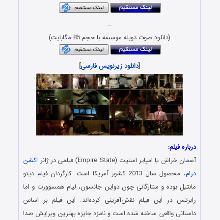
…
(دانلود صوت دوبله موسسه با حجم 85 مگابایت)
[
دانلود زیرنویس فارسی
]
:
یر استیت (Empire State) فیلمی در ژانر
اکشن
، محصول سال 2013 کشور آمریکا است. کارگردان فیلم دیتو
ده و ستارگانی چون دواین جانسون، لیام همسوورت و اما
 این فیلم نقش‌آفرینی کرده‌اند. این فیلم بر اساس
اقعی ساخته شده است و نامزد جایزه بهترین ویرایش صدا