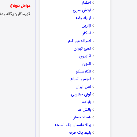
احضار
عوامل دوبلاژ:
ارتش سری
گویندگان: یگانه رمض
از یاد رفته
ازازیل
اسکار
اعتراف می کنم
افعی تهران
اکازیون
اکنون
الکلاسیکو
انجمن اشباح
اهل ایران
آوای جادویی
بازنده
بالش ها
بامداد خمار
برتا: داستان یک اسلحه
بلیط یک‌‌ طرفه