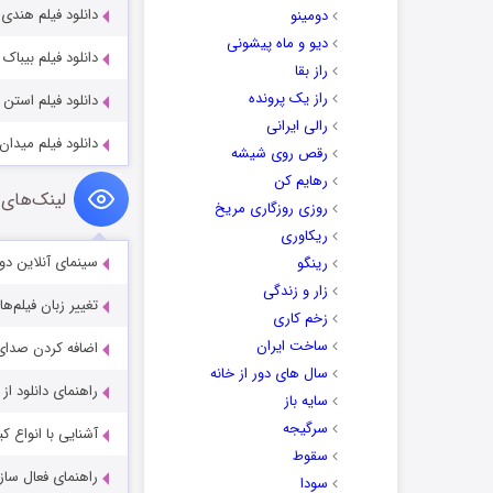
دانلود فیلم هندی عاشقی ۲ با زیرنویس فار
دومینو
دیو و ماه پیشونی
دانلود فیلم بیباک با دوبل
راز بقا
راز یک پرونده
دانلود فیلم استن و اُلی ie 2018
رالی ایرانی
دانلود فیلم میدان‌های تعقیب 23
رقص روی شیشه
رهایم کن
لینک‌های 
روزی روزگاری مریخ
ریکاوری
سینمای آنلاین دو
رینگو
زار و زندگی
تغییر زبان فیلم‌ها
زخم کاری
ساخت ایران
اضافه کردن صدای 
سال های دور از خانه
راهنمای دانلود ا
سایه باز
سرگیجه
آشنایی با انواع ک
سقوط
راهنمای فعال سازی کیفیت R
سودا