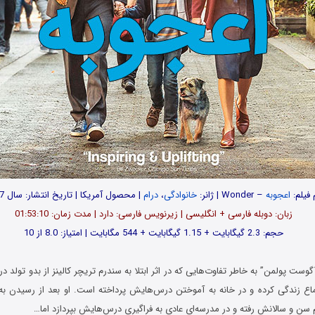
 فیلم:
اعجوبه
– Wonder | ژانر:
خانوادگی
،
درام
| محصول آمریکا | تاریخ انتشار: سال 2017
زبان: دوبله فارسی + انگلیسی | زیرنویس فارسی: دارد | مدت زمان: 01:53:10
حجم: 2.3 گیگابایت + 1.15 گیگابایت + 544 مگابایت | امتیاز: 8.0 از 10
گوست پولمن” به خاطر تفاوت‌هایی که در اثر ابتلا به سندرم تریچر کالینز از بدو تولد د
اع زندگی کرده و در خانه به آموختن درس‌هایش پرداخته است. او بعد از رسیدن ب
 سن و سالانش رفته و در مدرسه‌ای عادی به فراگیری درس‌هایش بپردازد اما…