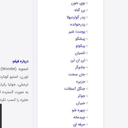
بوی خون
بی گناه
پدر گواردیولا
پدرخوانده
پوست شیر
پیشگو
پیکولو
تاسیان
تی ان تی
درباره فیلم:
جادوگر
اعجوبه (Wonder) یک فیلم
جان سخت
تورن، استیو کونار
جزیره
جنگل آسفالت
به صورت گسترده اکر
جوکر
جایزه را کسب نکرد.
جیران
چهره شو
چیدمانه
حرفه ای