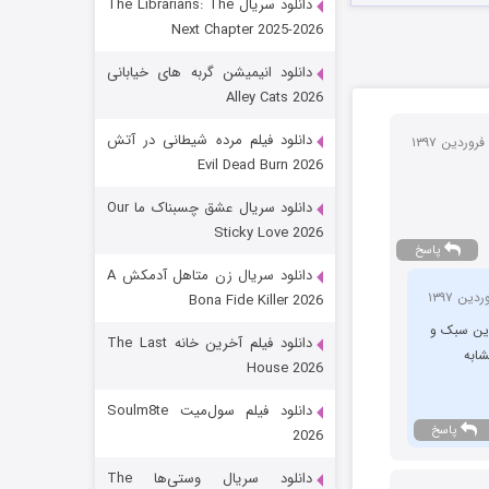
دانلود سریال The Librarians: The
Next Chapter 2025-2026
دانلود انیمیشن گربه های خیابانی
Alley Cats 2026
دانلود فیلم مرده شیطانی در آتش
Evil Dead Burn 2026
دانلود سریال عشق چسبناک ما Our
شکست استوارت در نجات جهان
Sticky Love 2026
پاسخ
7 (زیرنویس)
قسمت
منتشر شد
دانلود سریال زن متاهل آدمکش A
Bona Fide Killer 2026
می بود… فیلم های در این سبک و
دانلود فیلم آخرین خانه The Last
House 2026
دانلود فیلم سول‌میت Soulm8te
پاسخ
2026
دانلود سریال وستی‌ها The