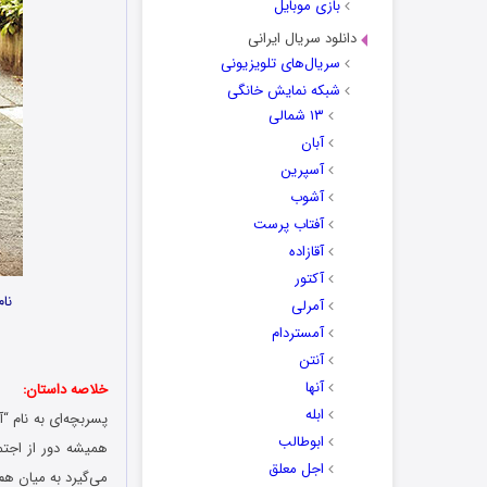
بازی موبایل
دانلود سریال ایرانی
سریال‌های تلویزیونی
شبکه نمایش خانگی
۱۳ شمالی
آبان
آسپرین
آشوب
آفتاب پرست
آقازاده
آکتور
نام
آمرلی
آمستردام
آنتن
آنها
خلاصه داستان:
ابله
پسربچه‌ای به نام “آ
ابوطالب
همیشه دور از اجتم
اجل معلق
می‌گیرد به میان هم