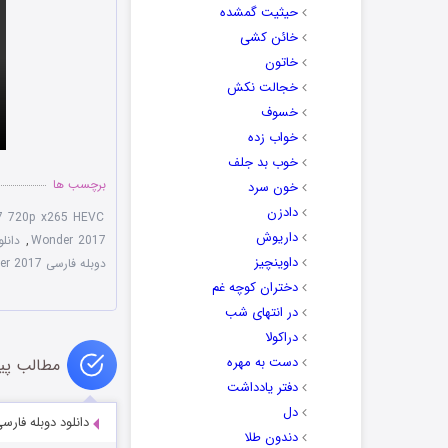
حیثیت گمشده
خائن کشی
خاتون
خجالت نکش
خسوف
خواب زده
خوب بد جلف
برچسب ها
خون سرد
دادزن
7 720p x265 HEVC
داریوش
Wonder 2017
,
دانلود
داوینچیز
دوبله فارسی Wonder 2017
دختران کوچه غم
در انتهای شب
دراکولا
دست به مهره
مطالب پی
دفتر یادداشت
دل
دانلود دوبله فارسی فیلم ز
دندون طلا