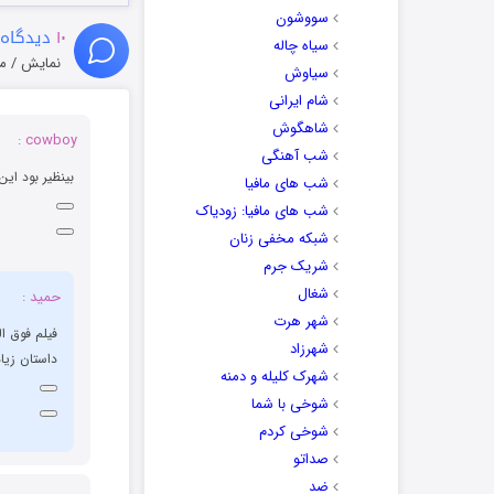
سووشون
۱۰
دیدگاه 
سیاه چاله
نمایش / م
سیاوش
شام ایرانی
شاهگوش
cowboy :
شب آهنگی
بینظیر بود ای
شب های مافیا
شب های مافیا: زودیاک
شبکه مخفی زنان
شریک جرم
شغال
حمید :
شهر هرت
شهرزاد
داستان زیاده ولی به
شهرک کلیله و دمنه
شوخی با شما
شوخی کردم
صداتو
ضد