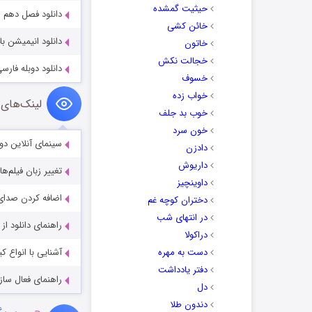
حیثیت گمشده
دانلود فصل دهم انیمیشن باب ا
خائن کشی
دانلود انیمیشن ب
خاتون
خجالت نکش
دانلود دوبله فار
خسوف
خواب زده
لینک‌های 
خوب بد جلف
خون سرد
سینمای آنلاین دو
دادزن
داریوش
تغییر زبان فیلم‌ها
داوینچیز
اضافه کردن صدای 
دختران کوچه غم
در انتهای شب
راهنمای دانلود ا
دراکولا
دست به مهره
آشنایی با انواع ک
دفتر یادداشت
راهنمای فعال سازی کیفیت R
دل
دندون طلا