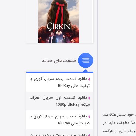
قسمت‌های جدید
سریال زشت
2 (زیرنویس)
قسمت
منتشر شد
دانلود قسمت پنجم سریال کوری با
کیفیت عالی BluRay
دانلود قسمت اول سریال اعتراف
میکنم 1080p BluRay
ود بسیار علاقه‌مند
دانلود قسمت چهارم سریال کوری با
اً مطابقت دارد. در
کیفیت عالی BluRay
ریک عاری از هرگونه
دانلود سریال بیست و یک با کیفیت