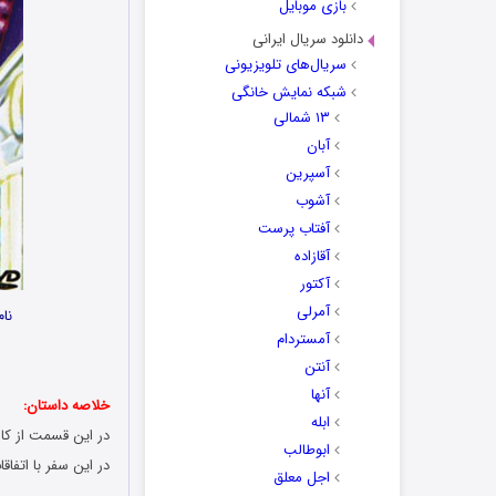
بازی موبایل
دانلود سریال ایرانی
سریال‌های تلویزیونی
شبکه نمایش خانگی
۱۳ شمالی
آبان
آسپرین
آشوب
آفتاب پرست
آقازاده
آکتور
آمرلی
نام
آمستردام
آنتن
آنها
خلاصه داستان:
ابله
در این قسمت از کار
ابوطالب
در این سفر با اتفا
اجل معلق