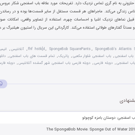
لزونی به نام گری تماس نزدیک دارد. تفریحات مورد علاقه باب اسفنجی شکار عروس 
ناس زندگی می‌کند. ماجراهای هر قسمت مستقل از سایر قسمت‌ها بوده و در رساندن 
 قبیل نماهای نزدیک اشیا و احساسات چهره، استفاده از تصاویر واقعی، امکانات صوتی
عمدتاً گفتارهای طولانی استفاده می‌کند. کارگردانی این سریال را استیون هیلنبرگ بر ع
SpongeBob's Atlantis 
,
SpongeBob SquarePants
,
fhf hstk[d
,
آتلانتیس
,
انیم
باب اسفنجی
,
باب اسفنجی شلوار مکعبی
,
پاتریک
,
تمام قسمت های باب اسفنجی
,
دانل
باب اسفنجی
,
دوبله فارسی
,
دوبله فارسی باب اسفنجی شهر گمشده آتلانتیس
,
دوبله فار
شنهادی
اب اسفنجی: دوستان بامزه کوچولو