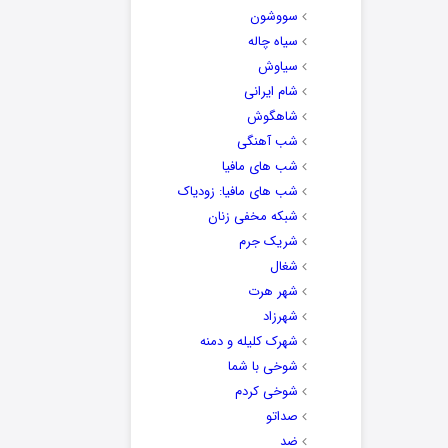
سووشون
سیاه چاله
سیاوش
شام ایرانی
شاهگوش
شب آهنگی
شب های مافیا
شب های مافیا: زودیاک
شبکه مخفی زنان
شریک جرم
شغال
شهر هرت
شهرزاد
شهرک کلیله و دمنه
شوخی با شما
شوخی کردم
صداتو
ضد