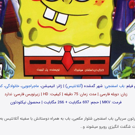
 فیلم:
باب اسفنجی
: شهر گمشده (
آتلانتیس
) | ژانر: انیمیشن،
ماجراجویی
،
خانوادگی
،
کم
زبان: دوبله فارسی | مدت زمان: 75 دقیقه | کیفیت: HD | زیرنویس فارسی: ندارد
فرمت: MKV | حجم: 697 مگابایت + 266 مگابایت | محصول نیکلودئون
تون سریالی باب اسفنجی شلوار مکعبی، باب به همراه دوستانش با سفینه آتلانتیس به 
قات شگفت انگیزی روبرو میشوند و…
…