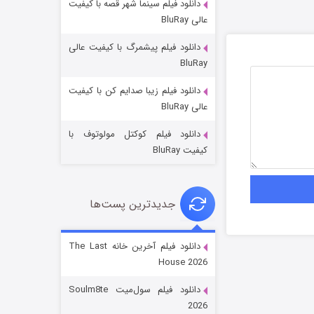
دانلود فیلم سینما شهر قصه با کیفیت
عالی BluRay
دانلود فیلم پیشمرگ با کیفیت عالی
BluRay
دانلود فیلم زیبا صدایم کن با کیفیت
جادوگری در مغولستان
عالی BluRay
14 (زیرنویس)
قسمت
منتشر شد
دانلود فیلم کوکتل مولوتوف با
کیفیت BluRay
جدیدترین پست‌ها
دانلود فیلم آخرین خانه The Last
House 2026
باب اسفنجی فصل ۱۷
دانلود فیلم سول‌میت Soulm8te
6 (زیرنویس)
قسمت
منتشر شد
2026