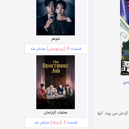
شوهر
8 (زیرنویس)
قسمت
منتشر شد
دی
عملیات آپارتمان
گردش می روند. آنها
5 (دوبله)
قسمت
منتشر شد