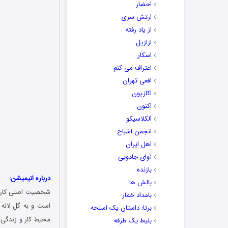
احضار
ارتش سری
از یاد رفته
ازازیل
اسکار
اعتراف می کنم
افعی تهران
اکازیون
اکنون
الکلاسیکو
انجمن اشباح
اهل ایران
آوای جادویی
بازنده
درباره انیمیشن:
بالش ها
شخصیت اصلی کارتون
بامداد خمار
است و به گل لاله 
برتا: داستان یک اسلحه
محیط کار و زندگی 
بلیط یک‌‌ طرفه