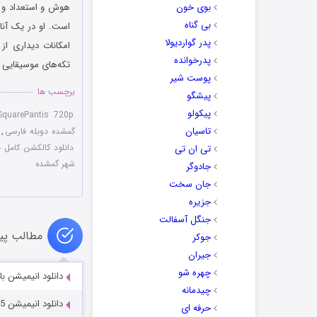
بوی خون
هوش و استعداد و ح
بی گناه
است. او در یک آنا
پدر گواردیولا
امکانات دیداری از
پدرخوانده
تکه‌های موسیقایی و 
پوست شیر
برچسب ها
پیشگو
پیکولو
SquarePantis 720p
تاسیان
گمشده دوبله فارسی
,
دانلود کالکشن کامل 
تی ان تی
شهر گمشده
جادوگر
جان سخت
جزیره
جنگل آسفالت
مطالب پی
جوکر
جیران
چهره شو
دانلود انیمیشن ب
چیدمانه
دانلود انیمیشن The SpongeBob Movie: Sponge Out of Water 2015
حرفه ای