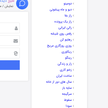
هیچ
دیدگا
دومینو
نمایش / م
دیو و ماه پیشونی
راز بقا
راز یک پرونده
رالی ایرانی
رقص روی شیشه
رهایم کن
روزی روزگاری مریخ
ریکاوری
رینگو
زار و زندگی
زخم کاری
ساخت ایران
سال های دور از خانه
سایه باز
سرگیجه
سقوط
سودا