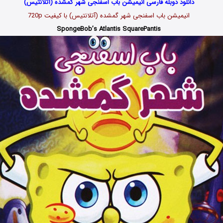
دانلود دوبله فارسی انیمیشن باب اسفنجی شهر گمشده (آتلانتیس)
انیمیشن باب اسفنجی شهر گمشده (آتلانتیس) با کیفیت 720p
SpongeBob’s Atlantis SquarePantis