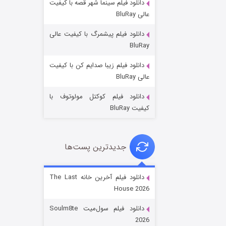
دانلود فیلم سینما شهر قصه با کیفیت
عالی BluRay
دانلود فیلم پیشمرگ با کیفیت عالی
BluRay
دانلود فیلم زیبا صدایم کن با کیفیت
خاندان اژدها فصل ۳
عالی BluRay
۶ (زیرنویس)
قسمت
منتشر شد
دانلود فیلم کوکتل مولوتوف با
کیفیت BluRay
جدیدترین پست‌ها
دانلود فیلم آخرین خانه The Last
House 2026
جادوگری در مغولستان
دانلود فیلم سول‌میت Soulm8te
۱۴ (زیرنویس)
قسمت
منتشر شد
2026