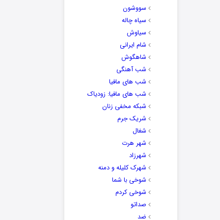
سووشون
سیاه چاله
سیاوش
شام ایرانی
شاهگوش
شب آهنگی
شب های مافیا
شب های مافیا: زودیاک
شبکه مخفی زنان
شریک جرم
شغال
شهر هرت
شهرزاد
شهرک کلیله و دمنه
شوخی با شما
شوخی کردم
صداتو
ضد