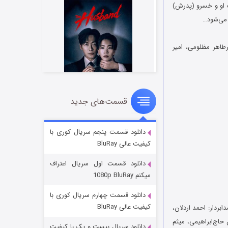
ت او و خسرو (پدرش)
 می‌شود…
طاهر مظلومی، امیر
قسمت‌های جدید
شوهر
۸ (زیرنویس)
قسمت
منتشر شد
دانلود قسمت پنجم سریال کوری با
کیفیت عالی BluRay
دانلود قسمت اول سریال اعتراف
میکنم 1080p BluRay
دانلود قسمت چهارم سریال کوری با
کیفیت عالی BluRay
ردار: احمد اردلان،
حاج‌ابراهیمی، میثم
دانلود سریال بیست و یک با کیفیت