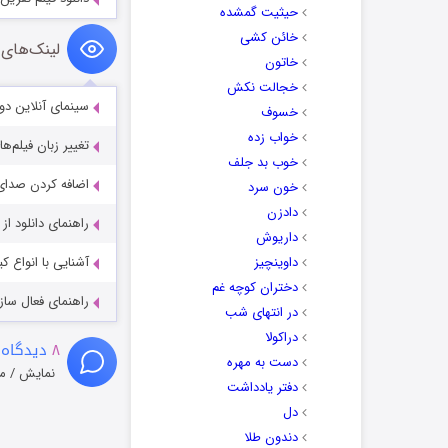
حیثیت گمشده
خائن کشی
لینک‌های 
خاتون
خجالت نکش
سینمای آنلاین دو
خسوف
خواب زده
تغییر زبان فیلم‌ها
خوب بد جلف
اضافه کردن صدای 
خون سرد
دادزن
راهنمای دانلود ا
داریوش
داوینچیز
آشنایی با انواع ک
دختران کوچه غم
راهنمای فعال سازی کیفیت R
در انتهای شب
دراکولا
۸
دیدگاه 
دست به مهره
نمایش / م
دفتر یادداشت
دل
دندون طلا