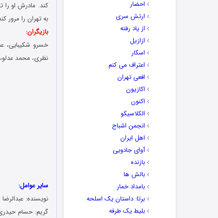
احضار
کند. مادرش او را 
ارتش سری
به تهران را مرور 
از یاد رفته
بازیگران:
ازازیل
خسرو شکیبایی، عما
اسکار
نظری، محمد عدلو، آ
اعتراف می کنم
افعی تهران
اکازیون
اکنون
الکلاسیکو
انجمن اشباح
اهل ایران
آوای جادویی
بازنده
بالش ها
سایر عوامل:
بامداد خمار
برتا: داستان یک اسلحه
نویسنده: عبدالرضا 
بلیط یک‌‌ طرفه
گریم: حسام حیدری،