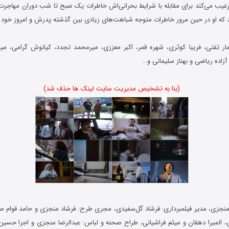
ترغیب می‌کند برای مقابله با شرایط بحرانی‌اش خاطرات یک صبح تا شب دوران مهاجر
کند که او در حین مرور خاطرات متوجه شباهت‌های زیادی بین گذشته پدرش و امروز خود
ر تفتی، فریبا کوثری، شهره قمر، اکبر معززی، میرمحمد تجدد، کیانوش گرامی، میر
زاده ریاضی و بهناز سلیمانی و…
دانلود فیلم ایرانی , Danlod Film Sharghi
(بنا به تشخیص مدیریت سایت لینک ها حذف شد)
منجزی، مدیر فیلمبرداری: فرشاد گل‌سفیدی، مجری طرح: فرشاد منجزی و حامد قوام صداب
 المیرا دهقان و میثم فراشیانی، طراح صحنه و لباس: عبدالرضا منجزی و اجرا حسین 