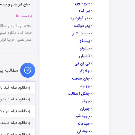
بوی خون
حاج ابراهیم و پریس
بی گناه
برچسب ها
پدر گواردیولا
پدرخوانده
 Sharghi
,
tdgl avrd
حجم کم
,
دانلود فیلم 
پوست شیر
عمار تفتی
,
فریبا کوثر
پیشگو
پیکولو
تاسیان
تی ان تی
مطالب پی
جادوگر
جان سخت
جزیره
دانلود فیلم گیتا با ک
جنگل آسفالت
دانلود فیلم دریا و ماه
جوکر
جیران
دانلود فیلم مرغ دریا
چهره شو
دانلود فیلم سینمایی
چیدمانه
حرفه ای
دانلود فیلم نفرین