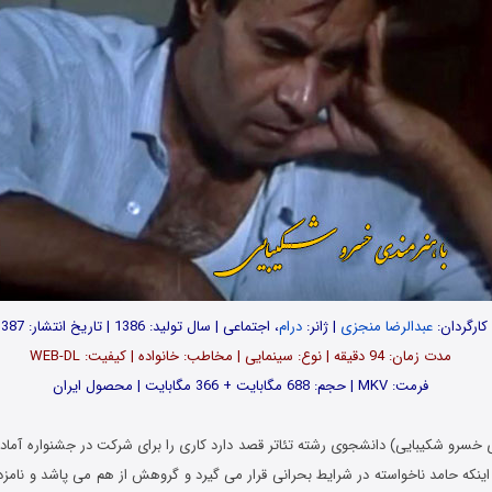
کارگردان:
عبدالرضا منجزی
| ژانر:
درام
، اجتماعی | سال تولید: 1386 | تاریخ انتشار: 1387
مدت زمان: 94 دقیقه | نوع: سینمایی | مخاطب: خانواده | کیفیت: WEB-DL
فرمت: MKV | حجم: 688 مگابایت + 366 مگابایت | محصول ایران
 خسرو شکیبایی) دانشجوی رشته تئاتر قصد دارد کاری را برای شرکت در جشنواره آماده
اینکه حامد ناخواسته در شرایط بحرانی قرار می گیرد و گروهش از هم می پاشد و نامزد