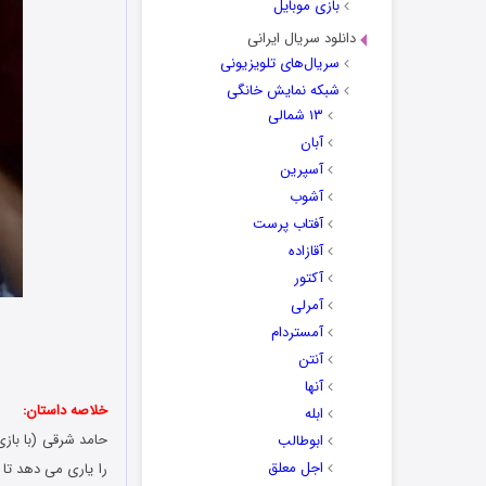
بازی موبایل
دانلود سریال ایرانی
سریال‌های تلویزیونی
شبکه نمایش خانگی
۱۳ شمالی
آبان
آسپرین
آشوب
آفتاب پرست
آقازاده
آکتور
آمرلی
آمستردام
آنتن
آنها
خلاصه داستان:
ابله
حامد شرقی (با بازی
ابوطالب
اجل معلق
را یاری می دهد تا 