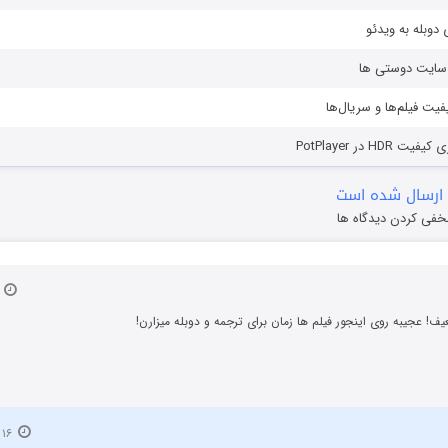
دوبله به ویدئو
ز سایت دوستی ها
یفیت فیلم‌ها و سریال‌ها
HD در PotPlayer
ارسال شده است
خفی کردن دیدگاه ها
۱۴ آذ
یف! عجیبه روی اینجور فیلم ها زمان برای ترجمه و دوبله میزارن!
۱۶ آذر ۱۳۹۷