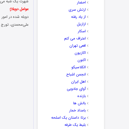
شهرت یک شبه می‌
احضار
عوامل دوبلاژ:
ارتش سری
از یاد رفته
دوبله شده در امور د
ازازیل
علی‌محمدی، تورج 
اسکار
اعتراف می کنم
افعی تهران
اکازیون
اکنون
الکلاسیکو
انجمن اشباح
اهل ایران
آوای جادویی
بازنده
بالش ها
بامداد خمار
برتا: داستان یک اسلحه
بلیط یک‌‌ طرفه