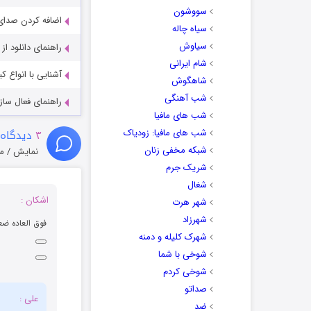
سووشون
اضافه کردن صدای 
سیاه چاله
سیاوش
راهنمای دانلود ا
شام ایرانی
آشنایی با انواع ک
شاهگوش
شب آهنگی
راهنمای فعال سازی کیفیت R
شب های مافیا
شب های مافیا: زودیاک
۳
دیدگاه 
شبکه مخفی زنان
نمایش / م
شریک جرم
شغال
اشکان :
شهر هرت
شهرزاد
فوق العاده ضع
شهرک کلیله و دمنه
شوخی با شما
شوخی کردم
صداتو
علی :
ضد