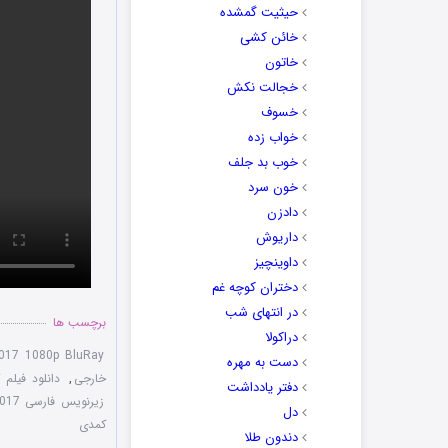
حیثیت گمشده
خائن کشی
خاتون
خجالت نکش
خسوف
خواب زده
خوب بد جلف
خون سرد
دادزن
داریوش
داوینچیز
دختران کوچه غم
در انتهای شب
برچسب ها
دراکولا
2017 1080p BluRay
دست به مهره
خارجی
,
دانلود فیلم کلاپ
دفتر یادداشت
زیرنویس فارسی The Clapper 2017
دل
کمدی
دندون طلا