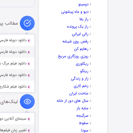
دومینو
دیو و ماه پیشونی
راز بقا
مطالب پی
راز یک پرونده
رالی ایرانی
دانلود دوبله فارسی
رقص روی شیشه
رهایم کن
دانلود دوبله فارسی فیلم pher Robin 2017
روزی روزگاری مریخ
دانلود فیلم مرگ به صرف شام 
ریکاوری
رینگو
دانلود دوبله فارسی فیلم 100 خیابان ts 2016
زار و زندگی
زخم کاری
دانلود فیلم شکارچیان اشباح ۶
ساخت ایران
سال های دور از خانه
لینک‌های 
سایه باز
سرگیجه
سینمای آنلاین دو
سقوط
تغییر زبان فیلم‌ها
سودا