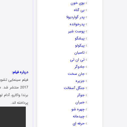
بوی خون
بی گناه
پدر گواردیولا
پدرخوانده
پوست شیر
پیشگو
پیکولو
تاسیان
تی ان تی
جادوگر
درباره فیلم:
جان سخت
فیلم سینمایی تشویق شونده،
جزیره
2017 منتشر شد
جنگل آسفالت
جوکر
برندا واکارو، آدام
جیران
پرداخته اند.
چهره شو
چیدمانه
حرفه ای