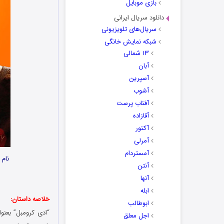
بازی موبایل
دانلود سریال ایرانی
سریال‌های تلویزیونی
شبکه نمایش خانگی
۱۳ شمالی
آبان
آسپرین
آشوب
آفتاب پرست
آقازاده
آکتور
آمرلی
آمستردام
نام 
آنتن
آنها
ابله
خلاصه داستان:
ابوطالب
“ادی کرومبل” بعنو
اجل معلق