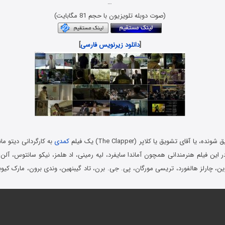
…
(صوت دوبله تلویزیون با حجم 81 مگابایت)
[
دانلود زیرنویس فارسی
]
 یا آقای تشویق یا کلاپر (The Clapper) یک فیلم
کمدی
به کارگردانی دیتو م
. در این فیلم هنرمندانی همچون آماندا سایفرد، لیه رمینی، اد هلمز، نیکو سانتوس، آل
 لوین، چارلز هالفورد، تریسی مورگان، پی. جی. برن، تاد گیبنهین، وندی برون، مارک کی