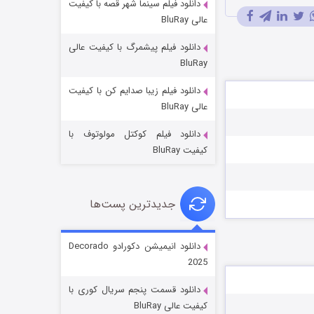
دانلود فیلم سینما شهر قصه با کیفیت
عالی BluRay
دانلود فیلم پیشمرگ با کیفیت عالی
BluRay
دانلود فیلم زیبا صدایم کن با کیفیت
جادوگری در مغولستان
عالی BluRay
14 (زیرنویس)
قسمت
منتشر شد
دانلود فیلم کوکتل مولوتوف با
کیفیت BluRay
جدیدترین پست‌ها
دانلود انیمیشن دکورادو Decorado
2025
باب اسفنجی فصل ۱۷
دانلود قسمت پنجم سریال کوری با
6 (زیرنویس)
قسمت
منتشر شد
کیفیت عالی BluRay