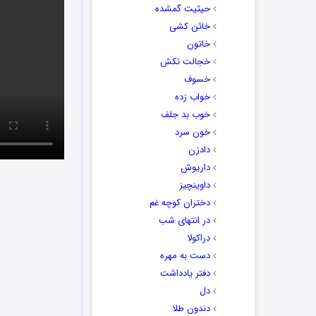
حیثیت گمشده
خائن کشی
خاتون
خجالت نکش
خسوف
خواب زده
خوب بد جلف
خون سرد
دادزن
داریوش
داوینچیز
دختران کوچه غم
در انتهای شب
دراکولا
دست به مهره
دفتر یادداشت
دل
دندون طلا