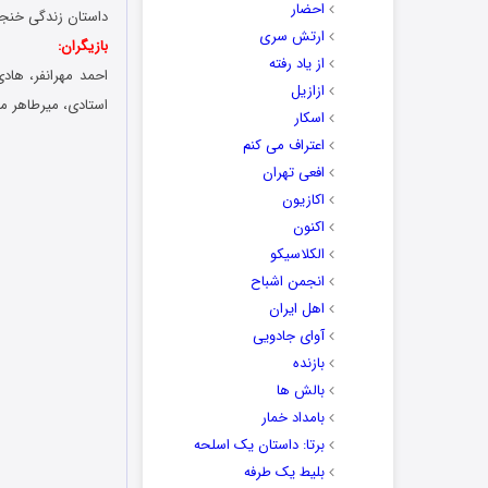
احضار
داستان زندگی خنجری (ا
ارتش سری
بازیگران:
از یاد رفته
احمد مهرانفر، هاد
ازازیل
استادی، میرطاهر 
اسکار
اعتراف می کنم
افعی تهران
اکازیون
اکنون
الکلاسیکو
انجمن اشباح
اهل ایران
آوای جادویی
بازنده
بالش ها
بامداد خمار
برتا: داستان یک اسلحه
بلیط یک‌‌ طرفه