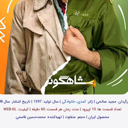
رگردان: مجید صالحی | ژانر:
کمدی
،
خانوادگی
| سال تولید: 1397 | تاریخ انتشار: سال 1398
تعداد قسمت ها: 15 اپیزود | مدت زمان هر قسمت: 60 دقیقه | کیفیت: WEB-DL
محصول ایران | حجم: متفاوت | تهیه‌کننده: محمدحسین قاسمی