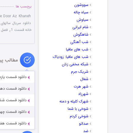
سووشون
برچسب ها
سیاه چاله
ye Door Az Khaneh
سیاوش
دانلود سریال سالهای
شام ایرانی
خانه قسمت 1
,
فصل 
شاهگوش
شب آهنگی
شب های مافیا
شب های مافیا: زودیاک
مطالب پی
شبکه مخفی زنان
شریک جرم
دانلود قسمت یازد
شغال
شهر هرت
دانلود قسمت دهم
شهرزاد
دانلود قسمت ششم
شهرک کلیله و دمنه
شوخی با شما
دانلود قسمت چهار
شوخی کردم
دانلود قسمت هفتم
صداتو
ضد