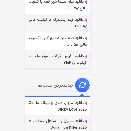
دانلود فیلم سینما شهر قصه با کیفیت
عالی BluRay
دانلود فیلم پیشمرگ با کیفیت عالی
BluRay
دانلود فیلم زیبا صدایم کن با کیفیت
عملیات آپارتمان
عالی BluRay
2 (زیرنویس)
قسمت
منتشر شد
دانلود فیلم کوکتل مولوتوف با
کیفیت BluRay
جدیدترین پست‌ها
دانلود سریال عشق چسبناک ما Our
Sticky Love 2026
مردگان متحرک: شهر مرده ۳
دانلود سریال زن متاهل آدمکش A
2 (زیرنویس)
قسمت
منتشر شد
Bona Fide Killer 2026