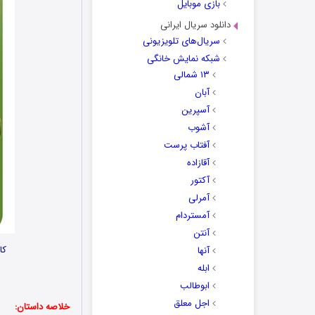
بازی موبایل
دانلود سریال ایرانی
سریال‌های تلویزیونی
شبکه نمایش خانگی
۱۳ شمالی
آبان
آسپرین
آشوب
آفتاب پرست
آقازاده
آکتور
آمرلی
آمستردام
آنتن
کا
آنها
ابله
ابوطالب
اجل معلق
خلاصه داستان: