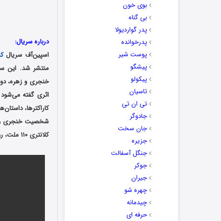
بوی خون
بی گناه
پدر گواردیولا
درباره سریال:
پدرخوانده
پوست شیر
اسپین‌آف سریال
ک
پیشگو
منتشر شد. این س
پیکولو
خنجری و زهره، دو 
تاسیان
اثری گفته می‌شود ک
تی ان تی
کاراکترها، داستان‌
جادوگر
شخصیت خنجری و زه
جان سخت
کلانتری ۱۱۰ ملت، روایت می‌کند.
جزیره
جنگل آسفالت
جوکر
جیران
چهره شو
چیدمانه
حرفه ای