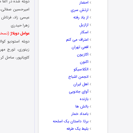
دوبله شده در آلفا 
احضار
امیرحسین صفائی، س
ارتش سری
از یاد رفته
عیسی زاد، فرتاش ف
ازازیل
زهرا حیدری
اسکار
عوامل دوبلاژ
(نسخه 
اعتراف می کنم
دوبله استودیو کوال
افعی تهران
زینوری، تورج مهرز
اکازیون
کاویانپور، ساحل کر
اکنون
الکلاسیکو
انجمن اشباح
اهل ایران
آوای جادویی
بازنده
بالش ها
بامداد خمار
برتا: داستان یک اسلحه
بلیط یک‌‌ طرفه