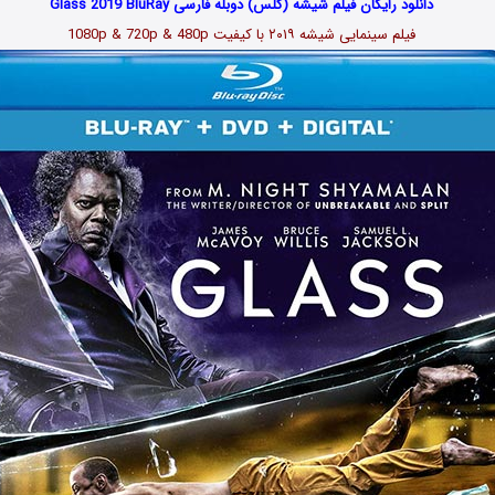
دانلود رایگان فیلم شیشه (گلس) دوبله فارسی Glass 2019 BluRay
فیلم سینمایی شیشه
۲۰۱۹
با کیفیت 1080p & 720p & 480p