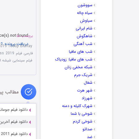
سووشون
سیاه چاله
سیاوش
شام ایرانی
ce(s) not found
شاهگوش
برچسب ها
شب آهنگی
دریافت پرونده: https://play.irdanlod.ir/Teaser/Glass.2019.Official.Trailer.mp4?_=1
2019 1080p BluRay
شب های مافیا
فارسی فیلم Glass 2019
شب های مافیا: زودیاک
فیلم سینمایی شیشه ۲۰۱۹ دوبله فارسی
شبکه مخفی زنان
00:00
شریک جرم
شغال
برای افزایش یا
شهر هرت
مطالب پی
شهرزاد
شهرک کلیله و دمنه
دانلود فیلم جومانجی: مرحله بعد
شوخی با شما
شوخی کردم
دانلود فیلم آخرین شوگرل l 2024
صداتو
دانلود فیلم Mr. Popper’s Penguins 2011
ضد