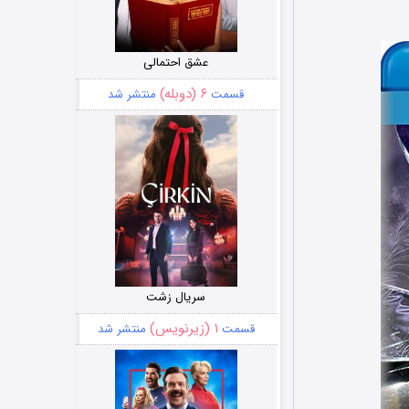
عشق احتمالی
۶ (دوبله)
قسمت
منتشر شد
سریال زشت
۱ (زیرنویس)
قسمت
منتشر شد