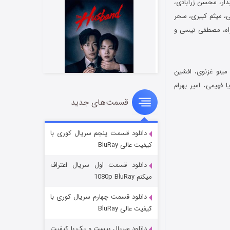
بدار، محسن زرآبادی،
ی، میثم کبیری، سحر
واه، مصطفی نیسی و
 مینو غزنوی، افشین
 فهیمی، امیر بهرام
قسمت‌های جدید
شوهر
۸ (زیرنویس)
قسمت
منتشر شد
دانلود قسمت پنجم سریال کوری با
کیفیت عالی BluRay
دانلود قسمت اول سریال اعتراف
میکنم 1080p BluRay
دانلود قسمت چهارم سریال کوری با
کیفیت عالی BluRay
دانلود سریال بیست و یک با کیفیت