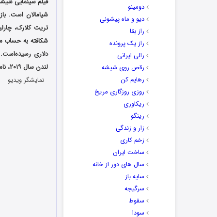
فیلم سینمایی شیشه یا گلس
دومینو
شیامالان است. با
دیو و ماه پیشونی
تریت کلارک، چارلین
راز بقا
راز یک پرونده
دلاری رسیده‌است. 
رالی ایرانی
لندن سال ۲۰۱۹، نامزد دریافت جایزه شده‌است.
رقص روی شیشه
رهایم کن
نمایشگر ویدیو
روزی روزگاری مریخ
ریکاوری
رینگو
زار و زندگی
زخم کاری
ساخت ایران
سال های دور از خانه
سایه باز
سرگیجه
سقوط
سودا