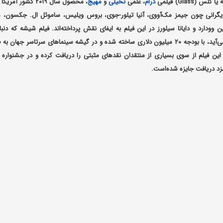
 (Glass) فیلمی
درام
، علمی
تخیلی
و
مهیج
، محصول سال ۲۰۱۹ کشو
زیگرانی چون جیمز مک‌آووی، آنیا تیلور-جوی، بروس ویلیس، ساموئل ال. جکسون، س
 وودارد و دایانا سیلورز در این فیلم به ایفای نقش پرداخته‌اند. فیلم شیشه که دنب
این فیلم از سوی بسیاری از منتقدان نقدهای مثبتی را دریافت کرده و در جشنواره 