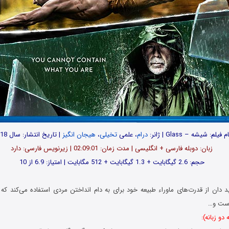
م فیلم: شیشه – Glass | ژانر:
درام
، علمی
تخیلی
،
هیجان انگیز
| تاریخ انتشار: سال 2018
زبان: دوبله فارسی + انگلیسی | مدت زمان: 02:09:01 | زیرنویس فارسی: دارد
حجم: 2.6 گیگابایت + 1.3 گیگابایت + 512 مگابایت | امتیاز: 6.9 از 10
ید دان از قدرت‌های ماوراء طبیعه خود برای به دام انداختن مردی استفاده می‌کند که
ست و…
دو زبانه):