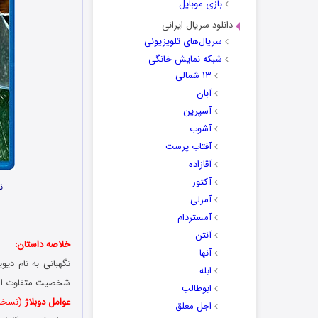
بازی موبایل
دانلود سریال ایرانی
سریال‌های تلویزیونی
شبکه نمایش خانگی
۱۳ شمالی
آبان
آسپرین
آشوب
آفتاب پرست
آقازاده
آکتور
نا
آمرلی
آمستردام
آنتن
خلاصه داستان:
آنها
نگهبانی به نام دیو
ابله
شخصیت متفاوت ا
ابوطالب
عوامل دوبلاژ
(نسخه 
اجل معلق