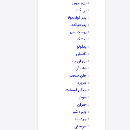
بوی خون
بی گناه
پدر گواردیولا
پدرخوانده
پوست شیر
پیشگو
پیکولو
تاسیان
تی ان تی
جادوگر
جان سخت
جزیره
جنگل آسفالت
جوکر
جیران
چهره شو
چیدمانه
حرفه ای