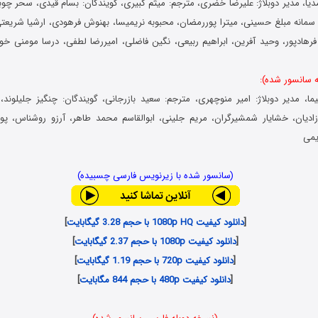
مدیا، مدیر دوبلاژ: علیرضا خضری، مترجم: میثم کبیری، گویندگان: بسام قیدی، سحر چو
مانه مبلغ حسینی، میترا پوررمضان، محبوبه نریمیسا، بهنوش فرهودی، ارشیا شریعت
رهادپور، وحید آفرین، ابراهیم ربیعی، نگین فاضلی، امیررضا لطفی، درسا مومنی خ
سانسور شده):
یما، مدیر دوبلاژ: امیر منوچهری، مترجم: سعید بازرجانی، گویندگان: چنگیز جلیلوند،
ادیان، خشایار شمشیرگران، مریم جلینی، ابوالقاسم محمد طاهر، آرزو روشناس، پویا
یمی
(سانسور شده با زیرنویس فارسی چسبیده)
[
دانلود کیفیت 1080p HQ با حجم 3.28 گیگابایت
]
[
دانلود کیفیت 1080p با حجم 2.37 گیگابایت
]
[
دانلود کیفیت 720p با حجم 1.19 گیگابایت
]
[
دانلود کیفیت 480p با حجم 844 مگابایت
]