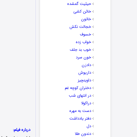
حیثیت گمشده
خائن کشی
خاتون
خجالت نکش
خسوف
خواب زده
خوب بد جلف
خون سرد
دادزن
داریوش
داوینچیز
دختران کوچه غم
در انتهای شب
دراکولا
دست به مهره
دفتر یادداشت
دل
درباره فیلم:
دندون طلا