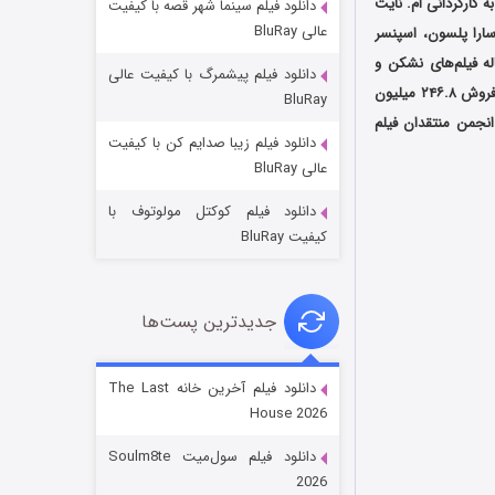
ر آمریکا به کارگردانی ام. نایت
دانلود فیلم سینما شهر قصه با کیفیت
عالی BluRay
ارا پلسون، اسپنسر
اله فیلم‌های نشکن و
دانلود فیلم پیشمرگ با کیفیت عالی
شکافته به حساب می‌آید، با بودجه ۲۰ میلیون دلاری ساخته ‌شده و در گیشه سینماهای سرتاسر جهان به‌ فروش ۲۴۶.۸ میلیون
BluRay
انجمن منتقدان فیلم
دانلود فیلم زیبا صدایم کن با کیفیت
خاندان اژدها فصل ۳
عالی BluRay
۶ (زیرنویس)
قسمت
منتشر شد
دانلود فیلم کوکتل مولوتوف با
کیفیت BluRay
جدیدترین پست‌ها
دانلود فیلم آخرین خانه The Last
House 2026
جادوگری در مغولستان
دانلود فیلم سول‌میت Soulm8te
۱۴ (زیرنویس)
قسمت
منتشر شد
2026