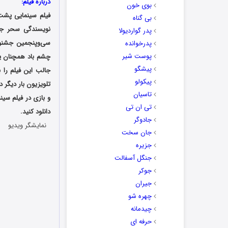
درباره فیلم:
بوی خون
فیلم سینمایی پشت
بی گناه
پدر گواردیولا
سی‌وپنجمین جشنوا
پدرخوانده
پوست شیر
چشم باد همچنان یکی
پیشگو
جالب این فیلم را 
پیکولو
تلویزیون بار دیگر
تاسیان
و بازی در فیلم سین
تی ان تی
دانلود کنید.
جادوگر
نمایشگر ویدیو
جان سخت
جزیره
جنگل آسفالت
جوکر
جیران
چهره شو
چیدمانه
حرفه ای