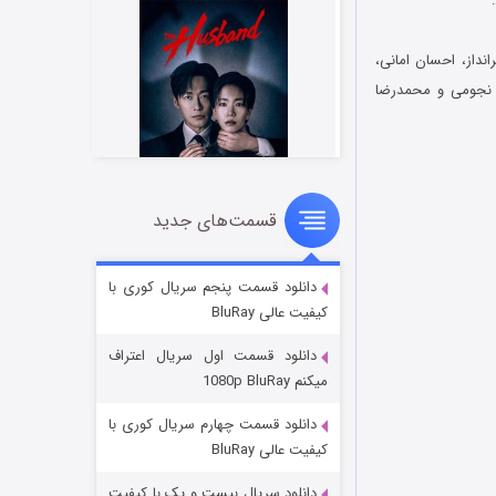
نداز، احسان امانی،
 نجومی و محمدرضا
قسمت‌های جدید
شوهر
۸ (زیرنویس)
قسمت
منتشر شد
دانلود قسمت پنجم سریال کوری با
کیفیت عالی BluRay
دانلود قسمت اول سریال اعتراف
میکنم 1080p BluRay
دانلود قسمت چهارم سریال کوری با
کیفیت عالی BluRay
دانلود سریال بیست و یک با کیفیت