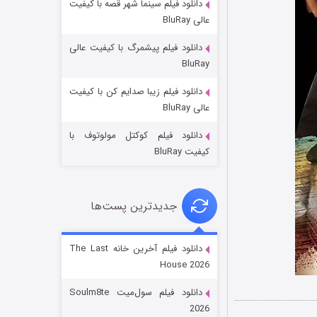
دانلود فیلم سینما شهر قصه با کیفیت
عالی BluRay
دانلود فیلم پیشمرگ با کیفیت عالی
BluRay
دانلود فیلم زیبا صدایم کن با کیفیت
خاندان اژدها فصل ۳
عالی BluRay
۶ (زیرنویس)
قسمت
منتشر شد
دانلود فیلم کوکتل مولوتوف با
کیفیت BluRay
جدیدترین پست‌ها
دانلود فیلم آخرین خانه The Last
House 2026
جادوگری در مغولستان
دانلود فیلم سول‌میت Soulm8te
۱۴ (زیرنویس)
قسمت
منتشر شد
2026