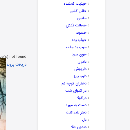
حیثیت گمشده
خائن کشی
خاتون
خجالت نکش
خسوف
خواب زده
خوب بد جلف
خون سرد
ce(s) not found
دادزن
دریافت پرونده: https://play.irdanlod.ir/Teaser/Poshte-Divare-Sokout.mp4?_=1
داریوش
داوینچیز
دختران کوچه غم
00:00
در انتهای شب
دراکولا
برای افزایش یا
دست به مهره
دفتر یادداشت
دل
دندون طلا