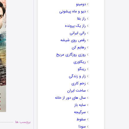
دومینو
دیو و ماه پیشونی
راز بقا
راز یک پرونده
رالی ایرانی
رقص روی شیشه
رهایم کن
روزی روزگاری مریخ
ریکاوری
رینگو
زار و زندگی
زخم کاری
ساخت ایران
سال های دور از خانه
سایه باز
سرگیجه
سقوط
برچسب ها
سودا