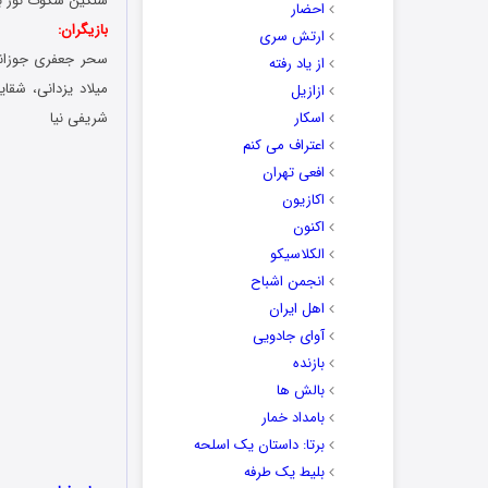
سنگین سکوت نور بتا
احضار
بازیگران:
ارتش سری
سحر جعفری جوزانی،
از یاد رفته
میلاد یزدانی، شق
ازازیل
اسکار
شریفی نیا
اعتراف می کنم
افعی تهران
اکازیون
اکنون
الکلاسیکو
انجمن اشباح
اهل ایران
آوای جادویی
بازنده
بالش ها
بامداد خمار
برتا: داستان یک اسلحه
بلیط یک‌‌ طرفه