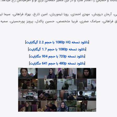
باند و حقایقی را آشکار سازد و در این مسیر اتفاقاتی برای او و اطرافیانش رخ میدهد…
 آرمان درویش، مهدی احمدی، رویا تیموریان، امین تارخ، بهزاد فراهانی، سیما تیرا
ایق فراهانی، سیامک صفری، فریبا متخصص، حسین پاکدل، پرویز پورحسینی، سمیه
Danlod Film Irani Poshte Divare Sokout
[
دانلود نسخه 1080p HQ با حجم 2.2 گیگابایت
]
[
دانلود نسخه 1080p با حجم 1.7 گیگابایت
]
[
دانلود نسخه 720p با حجم 934 مگابایت
]
[
دانلود نسخه 480p با حجم 641 مگابایت
]