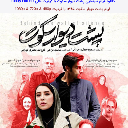
دانلود فیلم سینمایی پشت دیوار سکوت با کیفیت عالی 1080p Full HD
فیلم پشت دیوار سکوت ۱۳۹۵ با کیفیت 1080p & 720p & 480p