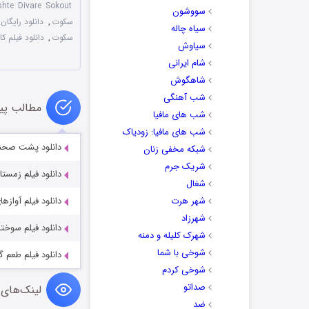
shte Divare Sokout
سووشون
سکوت
,
دانلود رایگا
سیاه چاله
سکوت
,
دانلود فیلم 
سیاوش
شام ایرانی
شاهگوش
شب آهنگی
مطالب پی
شب های مافیا
شب های مافیا: زودیاک
دانلود پشت صحنه 
شبکه مخفی زنان
شریک جرم
دانلود فیلم زمست
شغال
شهر هرت
دانلود فیلم آوازه
شهرزاد
دانلود فیلم سوخت
شهرک کلیله و دمنه
شوخی با شما
دانلود فیلم طعم 
شوخی کردم
صداتو
لینک‌های 
ضد