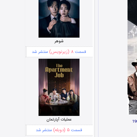
شوهر
۸ (زیرنویس)
قسمت
منتشر شد
عملیات آپارتمان
۵ (دوبله)
قسمت
منتشر شد