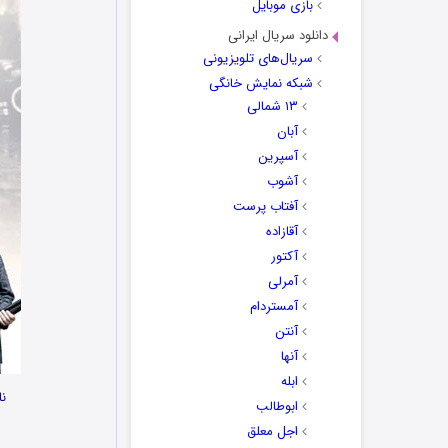
بازی موبایل
دانلود سریال ایرانی
سریال‌های تلویزیونی
شبکه نمایش خانگی
۱۳ شمالی
آبان
آسپرین
آشوب
آفتاب پرست
آقازاده
آکتور
آمرلی
آمستردام
آنتن
آنها
ابله
نا
ابوطالب
اجل معلق