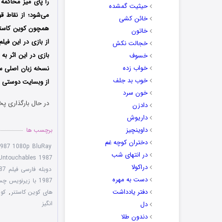
را پای میز محاکمه
حیثیت گمشده
می‌شود؛ از نقاط قو
خائن کشی
همچون کوین کاستنر 
خاتون
از بازی در این فیل
خجالت نکش
بازی در این اثر به
خسوف
خواب زده
نسخه زبان اصلی سا
خوب بد جلف
از وبسایت دوستی ها
خون سرد
در حال بارگذاری پخ
دادزن
داریوش
داوینچیز
برچسب ها
دختران کوچه غم
1987 1080p BluRay
در انتهای شب
Untouchables 1987
دراکولا
دوبله فارسی فیلم The Untouchables 1987
دست به مهره
1987 با زیرنویس چسبیده
دفتر یادداشت
های کوین کاستنر
,
کوی
انگیز
دل
دندون طلا