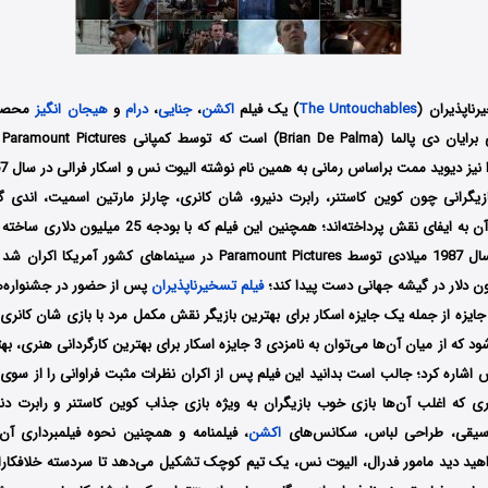
رناپذیران (
The Untouchables
) یک فیلم
اکشن
،
جنایی
،
درام
و
هیجان انگیز
آم
ازیگرانی چون کوین کاستنر، رابرت دنیرو، شان کانری، چارلز مارتین اسمیت، اندی گ
سالیوان و غیره در آن به ایفای نقش پرداخته‌اند؛ همچنین این فی
در تاریخ 3 ژوئن سال 1987 میلادی توسط Paramount Pictures در سینماهای ک
فیلم تسخیرناپذیران
پس از حضور در جشنواره‌ها
وفق شد برنده 11 جایزه از جمله یک جایزه اسکار برای بهترین بازیگر نقش مکمل مرد با بازی شان کا
16 جایزه دیگر نیز شود که از میان آن‌ها می‌توان به نامزدی 3 جایزه اسکار برای بهتری
 اشاره کرد؛ جالب است بدانید این فیلم پس از اکران نظرات مثبت فراوانی را از سوی
ی که اغلب آن‌ها بازی خوب بازیگران به ویژه بازی جذاب کوین کاستنر و رابرت دنیر
سیقی، طراحی لباس، سکانس‌های
اکشن
، فیلمنامه و همچنین نحوه فیلمبرداری آن 
هید دید مامور فدرال، الیوت نس، یک تیم کوچک تشکیل می‌دهد تا سردسته خلافکارا