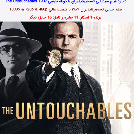
دانلود فیلم سینمایی تسخیرناپذیران با دوبله فارسی The Untouchables 1987
فیلم
جنایی
تسخیرناپذیران
۱۹۸۷
با کیفیت عالی 1080p & 720p & 480p
برنده 1 اسکار، 11 جایزه و نامزد 16 جایزه دیگر