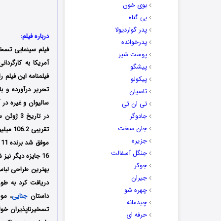
بوی خون
بی گناه
پدر گواردیولا
درباره فیلم:
پدرخوانده
فیلم سینمایی تسخی
پوست شیر
پیشگو
پیکولو
تحریر درآورده و ب
تاسیان
تی ان تی
جادوگر
جان سخت
تقریبی 106.2 میلیون دلار در گیشه جهانی دست پیدا کند؛
جزیره
م
جنگل آسفالت
جوکر
بهترین طراحی لباس
جیران
دریافت کرد به طور
چهره شو
داستان
جنایی
، مو
چیدمانه
تسخیرناپذیران خوا
حرفه ای