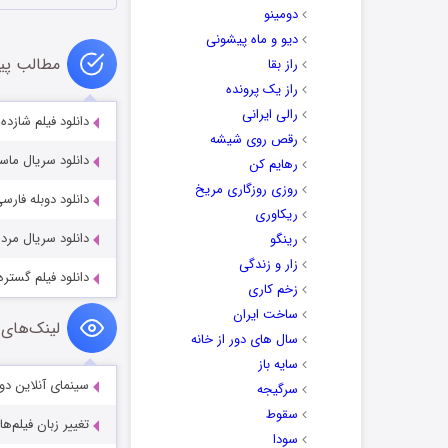
دومینو
دیو و ماه پیشونی
مطالب پی
راز بقا
راز یک پرونده
رالی ایرانی
دانلود فیلم شازده کوچولو ce 1974
رقص روی شیشه
دانلود سریال ماسک طلایی 
رهایم کن
روزی روزگاری مریخ
دانلود دوبله فارسی فیلم
ریکاوری
دانلود سریال مرد بی‌هویت 025
رینگو
زار و زندگی
دانلود فیلم گستره شب  Night 2019
زخم کاری
ساخت ایران
لینک‌های 
سال های دور از خانه
سایه باز
سینمای آنلاین دو
سرگیجه
سقوط
تغییر زبان فیلم‌ها
سودا