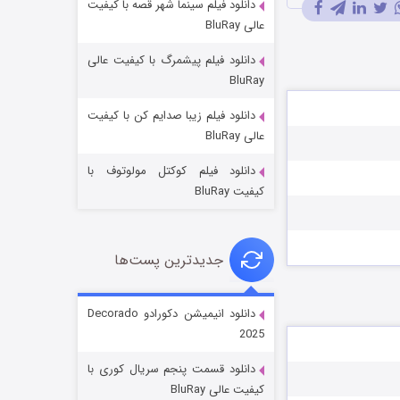
دانلود فیلم سینما شهر قصه با کیفیت
عالی BluRay
دانلود فیلم پیشمرگ با کیفیت عالی
BluRay
دانلود فیلم زیبا صدایم کن با کیفیت
جادوگری در مغولستان
عالی BluRay
۱۴ (زیرنویس)
قسمت
منتشر شد
دانلود فیلم کوکتل مولوتوف با
کیفیت BluRay
جدیدترین پست‌ها
دانلود انیمیشن دکورادو Decorado
2025
باب اسفنجی فصل ۱۷
دانلود قسمت پنجم سریال کوری با
۶ (زیرنویس)
قسمت
منتشر شد
کیفیت عالی BluRay