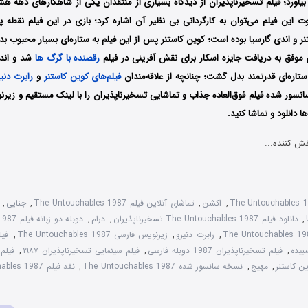
 بیاورد؛ فیلم تسخیرناپذیران از دیدگاه بسیاری از منتقدان یکی از شاهکارهای دهه 
ت این فیلم می‌توان به کارگردانی بی نظیر آن اشاره کرد؛ بازی در این فیلم نقطه پر
و اندی گارسیا بوده‌ است؛ کوین کاستنر پس از این فیلم به ستاره‌ای بسیار محبوب ب
م موفق به دریافت جایزه اسکار برای نقش آفرینی در فیلم
رقصنده با گرگ ها
شد و اند
 ستاره‌ای قدرتمند بدل گشت؛ چنانچه از علاقه‌مندان
فیلم‌های کوین کاستنر
و
رابرت دنی
نسور شده فیلم فوق‌العاده جذاب و تماشایی تسخیرناپذیران را با لینک مستقیم و زی
 دانلود و تماشا کنید.
ش کننده...
The Untouchables 
,
اکشن
,
تماشای آنلاین فیلم The Untouchables 1987
,
جنایی
,
,
دانلود فیلم The Untouchables 1987 تسخیرناپذیران
,
درام
,
دوبله دو زبانه فیلم The Untouchables 1987
,
رابرت دنیرو
,
زیرنویس فارسی The Untouchables 1987
,
,
فیلم تسخیرناپذیران 1987 دوبله فارسی
,
فیلم سینمایی تسخیرناپذیران ۱۹۸۷
,
فیلم
ن کاستنر
,
مهیج
,
نسخه سانسور شده The Untouchables 1987
,
نقد فیلم The Untouchables 1987