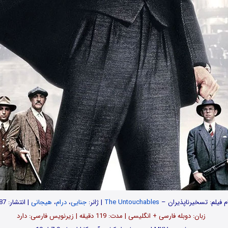
م فیلم: تسخیرناپذیران –
The Untouchables
| ژانر:
جنایی
،
درام
،
هیجانی
| انتشار: 1987
زبان: دوبله فارسی + انگلیسی | مدت: 119 دقیقه | زیرنویس فارسی: دارد