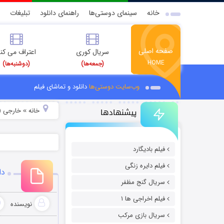
خانه
سینمای دوستی‌ها
راهنمای دانلود
تبلیغات
صفحه اصلی
سریال کوری
اعتراف می کن
HOME
(جمعه‌ها)
(دوشنبه‌ها)
وب‌سایت دوستی‌ها
دانلود و تماشای فیلم
پیشنهادها
خانه
خارجی (
»
فیلم بادیگارد
فیلم دایره زنگی
دان
سریال گنج مظفر
فیلم اخراجی ها ۱
نویسنده
سریال بازی مرکب