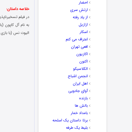
احضار
خلاصه داستان:
ارتش سری
از یاد رفته
ازازیل
به نام آل کاپون (ب
اسکار
الیوت نس (با بازی 
اعتراف می کنم
افعی تهران
اکازیون
اکنون
الکلاسیکو
انجمن اشباح
اهل ایران
آوای جادویی
بازنده
بالش ها
بامداد خمار
برتا: داستان یک اسلحه
بلیط یک‌‌ طرفه