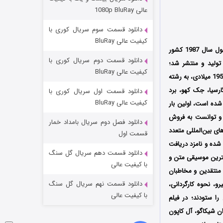
مردگان متحرک: شهر مرده ۳
عالی 1080p BluRay
۲ (زیرنویس)
قسمت
منتشر شد
دانلود قسمت سوم سریال کوری با
کیفیت عالی BluRay
محصول سال 1987 کشور
دانلود قسمت دوم سریال کوری با
ریکا به کارگردانی برایان دی پالما (Brian De Palma) است که توسط کمپانی‌ Paramount Pictures تولید و منتشر شد؛
کیفیت عالی BluRay
فیلمنامه این فیلم را نیز دیوید ممت براساس رمانی به همین نام نوشته الیوت نس و اسکار فرالی در سال 1957 میلادی، به رشته
ارسیا، جک کهو، برد
دانلود قسمت اول سریال کوری با
کیفیت عالی BluRay
لم که با بودجه 25 میلیون دلاری ساخته شده است، اولین بار
شور آمریکا اکران شد و توانست به فروش
دانلود فصل دوم سریال بامداد خمار
ی بین‌المللی متعدد
شکست استوارت در نجات جهان
قسمت اول
نری شده و نامزد دریافت
۷ (زیرنویس)
قسمت
منتشر شد
دانلود قسمت دهم سریال گل سنگ
ن کارگردانی هنری، بهترین موسیقی متن و
با کیفیت عالی
 منتقدین و مخاطبان
دانلود قسمت نهم سریال گل سنگ
و، نحوه کارگردانی،
با کیفیت عالی
را ستودند؛ در فیلم
ن شیکاگو، آل کاپون