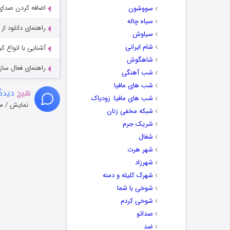
اضافه کردن صدای 
سووشون
سیاه چاله
راهنمای دانلود ا
سیاوش
شام ایرانی
آشنایی با انواع ک
شاهگوش
راهنمای فعال سازی کیفیت R
شب آهنگی
شب های مافیا
هیچ
دیدگا
شب های مافیا: زودیاک
نمایش / م
شبکه مخفی زنان
شریک جرم
شغال
شهر هرت
شهرزاد
شهرک کلیله و دمنه
شوخی با شما
شوخی کردم
صداتو
ضد