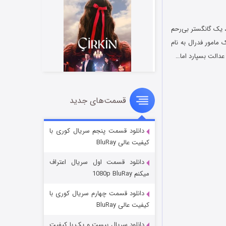
متحده آمریکا، یک گانگستر بی‌رحم
 مامور فدرال به نام
 عدالت بسپارد اما…
قسمت‌های جدید
سریال زشت
۲ (زیرنویس)
قسمت
منتشر شد
دانلود قسمت پنجم سریال کوری با
کیفیت عالی BluRay
دانلود قسمت اول سریال اعتراف
میکنم 1080p BluRay
دانلود قسمت چهارم سریال کوری با
کیفیت عالی BluRay
دانلود سریال بیست و یک با کیفیت