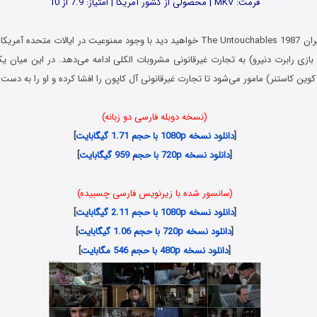
فرمت: MKV | محصولی از کشور آمریکا | امتیاز: 7.9 از 10
در فیلم تسخیرناپذیران The Untouchables 1987 خواهید دید با وجود ممنوعیت در ایالات 
ا بازی رابرت دنیرو) به تجارت غیرقانونی مشروبات الکلی ادامه می‌دهد. در این میان یک
کوین کاستنر) مامور می‌شود تا تجارت غیرقانونی آل کاپون را افشا کرده و او را به دست
(نسخه دوبله فارسی دو زبانه)
[
دانلود نسخه 1080p با حجم 1.71 گیگابایت
]
[
دانلود نسخه 720p با حجم 959 گیگابایت
]
(سانسور شده با زیرنویس فارسی چسبیده)
[
دانلود نسخه 1080p با حجم 2.11 گیگابایت
]
[
دانلود نسخه 720p با حجم 1.06 گیگابایت
]
[
دانلود نسخه 480p با حجم 546 مگابایت
]