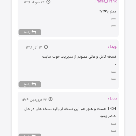
Parsa_Franx :
۲۴ خرداد ۱۳۹۹
ممنون❤???
پاسخ
ویدا :
۱۳ آذر ۱۳۹۹
نسخه کامل و عالی ممنونم از مدیریت خوب سایت
.
پاسخ
Lee :
۲۲ فروردین ۱۴۰۴
1404 هست و هنوز هم این نسخه از باقیه نسخه های در حال
حاضر بهتره