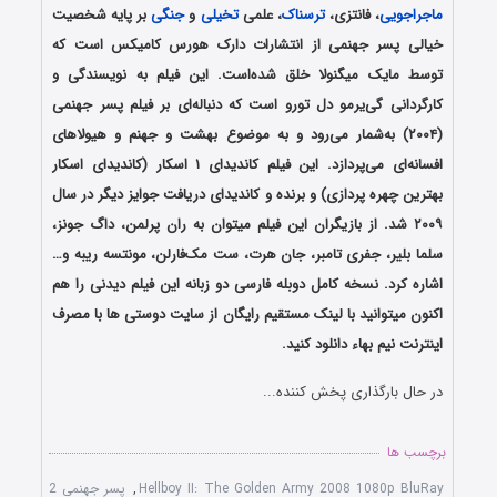
ماجراجویی
، فانتزی،
ترسناک
، علمی
تخیلی
و
جنگی
بر پایه شخصیت
خیالی پسر جهنمی از انتشارات دارک هورس کامیکس است که
توسط مایک میگنولا خلق شده‌است. این فیلم به نویسندگی و
کارگردانی گی‌یرمو دل تورو است که دنباله‌ای بر فیلم پسر جهنمی
(۲۰۰۴) به‌شمار می‌رود و به موضوع بهشت و جهنم و هیولاهای
افسانه‌ای می‌پردازد. این فیلم کاندیدای ۱ اسکار (کاندیدای اسکار
بهترین چهره پردازی) و برنده و کاندیدای دریافت جوایز دیگر در سال
۲۰۰۹ شد. از بازیگران این فیلم میتوان به ران پرلمن، داگ جونز،
سلما بلیر، جفری تامبر، جان هرت، ست مک‌فارلن، مونتسه ریبه و…
اشاره کرد. نسخه کامل دوبله فارسی دو زبانه این فیلم دیدنی را هم
اکنون میتوانید با لینک مستقیم رایگان از سایت دوستی ها با مصرف
اینترنت نیم بهاء دانلود کنید.
در حال بارگذاری پخش کننده...
برچسب ها
Hellboy II: The Golden Army 2008 1080p BluRay
,
پسر جهنمی 2