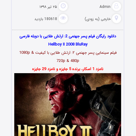
Admin
۲۵ تیر ۱۳۹۸
خارجی (به زودی)
180618 بازدید
دانلود رایگان فیلم پسر جهنمی 2: ارتش طلایی با دوبله فارسی
Hellboy II 2008 BluRay
فیلم سینمایی پسر جهنمی ۲: ارتش طلایی با کیفیت 1080p &
720p & 480p
نامزد 1 اسکار، برنده 5 جایزه و نامزد 29 جایزه