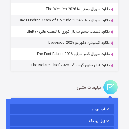
دانلود سریال وستی‌ها The Westies 2026
دانلود سریال One Hundred Years of Solitude 2024-2026
دانلود قسمت پنجم سریال کوری با کیفیت عالی BluRay
عملیات آپارتمان
دانلود انیمیشن دکورادو Decorado 2025
2 (زیرنویس)
قسمت
منتشر شد
دانلود سریال قصر شرقی The East Palace 2026
دانلود فیلم سارق گوشه گیر The Isolate Thief 2026
تبلیغات متنی
آپ تیون
مردگان متحرک: شهر مرده ۳
2 (زیرنویس)
قسمت
منتشر شد
پنل پیامک