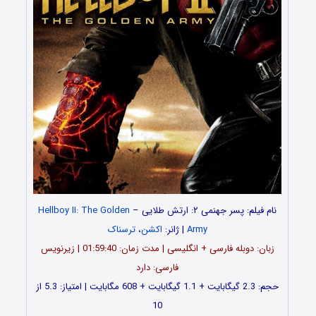
نام فیلم: پسر جهنمی ۲: ارتش طلایی –
Hellboy II: The Golden
Army
| ژانر:
اکشن
،
ترسناک
زبان: دوبله فارسی + انگلیسی | مدت زمان: 01:59:40 | زیرنویس
فارسی: دارد
حجم: 2.3 گیگابایت + 1.1 گیگابایت + 608 مگابایت | امتیاز: 5.3 از
10