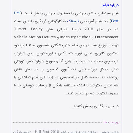
درباره فیلم:
فیلم سینمایی جشن جهنمی یا فستیوال جهنمی یا هل فست (
Hell
Fest
) یک فیلم آمریکایی
ترسناک
به کارگردانی گریگری پاتکین است
که در سال 2018 توسط کمپانی های Tucker Tooley
Entertainment و Ingenuity Studios و Valhalla Motion Pictures
تهیه و توزیع شد. در این فیلم هنرپیشگانی همچون سینتیا مرکادو،
استیون کانروی، ایمی فورسیت، بکس تیلور-کلاوس، رین ادواردز،
کریسچن جیمز، مت مرکوریو، رابی آتال، جورج هاوارد اَدمز، کورتنی
دیتز، مایکل تورک، تونی تاد، آرون گیلسپی و… به ایفای نقش
پرداخته اند. نسخه کامل دوبله فارسی دو زبانه این فیلم تماشایی را
هم اکنون میتوانید با لینک مستقیم رایگان از وبسایت دوستی ها با
مصرف اینترنت نیم بها دانلود کنید.
در حال بارگذاری پخش کننده...
برچسب ها
جشن جهنمی
,
دانلود دوبله فارسی فیلم Hell Fest 2018
,
دانلود رایگان