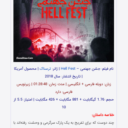
نام فیلم: جشن جهنمی –
Hell Fest
| ژانر:
ترسناک
| محصول آمریکا
| تاریخ انتشار: سال 2018
زبان: دوبله فارسی + انگلیسی | مدت زمان: 01:28:48 | زیرنویس
فارسی: دارد
حجم: 1.76 گیگابایت + 881 مگابایت + 426 مگابایت | امتیاز: 5.5 از
10
خلاصه داستان:
چند دوست که برای تفریح به یک پارک سرگرمی و وحشت رفته‌اند با