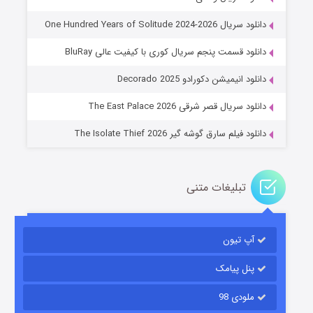
دانلود سریال One Hundred Years of Solitude 2024-2026
دانلود قسمت پنجم سریال کوری با کیفیت عالی BluRay
عملیات آپارتمان
دانلود انیمیشن دکورادو Decorado 2025
۲ (زیرنویس)
قسمت
منتشر شد
دانلود سریال قصر شرقی The East Palace 2026
دانلود فیلم سارق گوشه گیر The Isolate Thief 2026
تبلیغات متنی
آپ تیون
مردگان متحرک: شهر مرده ۳
۲ (زیرنویس)
قسمت
منتشر شد
پنل پیامک
ملودی 98