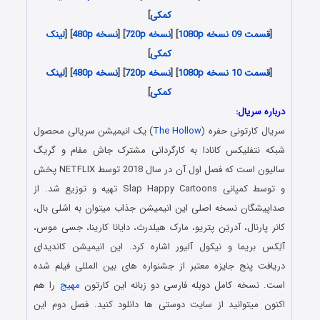
کمکی
]
[
قسمت 09 نسخه 1080p
] [
نسخه 720p
] [
نسخه 480p
] [
لینک
کمکی
]
[
قسمت 10 نسخه 1080p
] [
نسخه 720p
] [
نسخه 480p
] [
لینک
کمکی
]
درباره سریال:
سریال کارتونی حفره (
The Hollow
) یک انیمیشن سریالی محصول
شبکه نتفلیکس کانادا به کارگردانی مشترک جاش مفام و گریگ
سالیون است که فصل اول آن در سال 2018 توسط NETFLIX پخش
و توسط کمپانی Slap Happy Cartoons تهیه و توزیع شد. از
صداپیشگان نسخه اصلی این انیمیشن جذاب میتوان به اشلی بال،
کانر پارنال، آدریَن پتریو، مارک هیلدرث، دایانا کارینا، جسی موس،
آلِکس بریما و نیکول آلیور اشاره کرد. این انیمیشن کاندیدای
دریافت پنج جایزه معتبر از جشنواره های بین المللی فیلم شده
است. نسخه کامل دوبله فارسی دو زبانه این کارتون
مهیج
را هم
اکنون میتوانید از سایت دوستی ها دانلود کنید. فصل دوم این