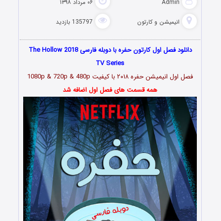
Admin
۰۶ مرداد ۱۳۹۸
انیمیشن و کارتون
135797 بازدید
دانلود فصل اول کارتون حفره با دوبله فارسی The Hollow 2018
TV Series
فصل اول انیمیشن حفره
۲۰۱۸
با کیفیت 1080p & 720p & 480p
همه قسمت های فصل اول اضافه شد