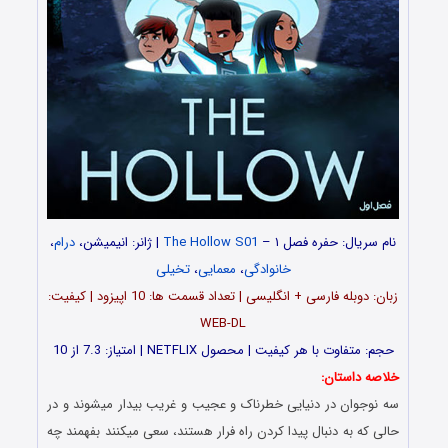
نام سریال: حفره فصل ۱ –
The Hollow S01
| ژانر: انیمیشن،
درام
،
خانوادگی
،
معمایی
،
تخیلی
زبان: دوبله فارسی + انگلیسی | تعداد قسمت ها: 10 اپیزود | کیفیت:
WEB-DL
حجم: متفاوت با هر کیفیت | محصول NETFLIX | امتیاز: 7.3 از 10
خلاصه داستان:
سه نوجوان در دنیایی خطرناک و عجیب و غریب بیدار میشوند و در
حالی که به دنبال پیدا کردن راه فرار هستند، سعی میکنند بفهمند چه