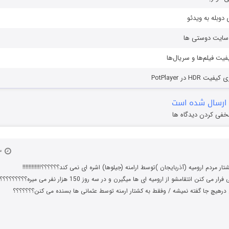
دوبله به ویدئو
ز سایت دوستی ها
یفیت فیلم‌ها و سریال‌ها
HD در PotPlayer
ارسال شده است
خفی کردن دیدگاه ها
۱۳ مرداد ۱۳۹۸
تار مردم ارومیه (آذربایجان )توسط ارامنه (جیلوها) اشره ای نمی کند؟؟؟؟؟؟!!!!!!!!!!!!
ر می کنن انتقامشو از ارومیه ای ها میگیرن و در سه روز 150 هزار نفر می میره؟؟؟؟؟؟؟؟؟
 درهیچ جا گفته نمیشه / وفقط به کشتار ارمنه توسط عثمانی ها بسنده می کنن؟؟؟؟؟؟؟