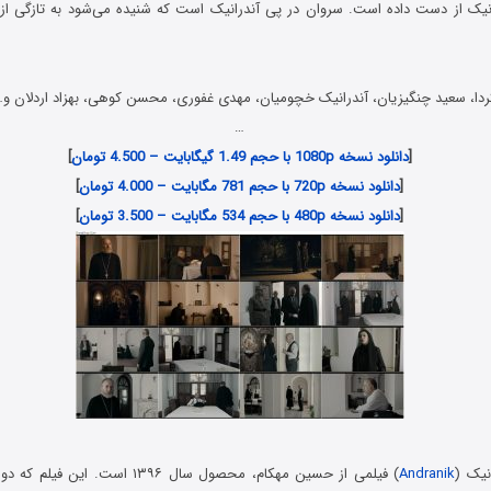
درانیک از دست داده است. سروان در پی آندرانیک است که شنیده می‌شود به تازگی از
 کردا، سعید چنگیزیان، آندرانیک خچومیان، مهدی غفوری، محسن کوهی، بهزاد اردلان و
…
[
دانلود نسخه 1080p با حجم 1.49 گیگابایت – 4.500 تومان
]
[
دانلود نسخه 720p با حجم 781 مگابایت – 4.000 تومان
]
[
دانلود نسخه 480p با حجم 534 مگابایت – 3.500 تومان
]
نیک (
Andranik
) فیلمی از حسین مهکام، محصول سال ۱۳۹۶ اس