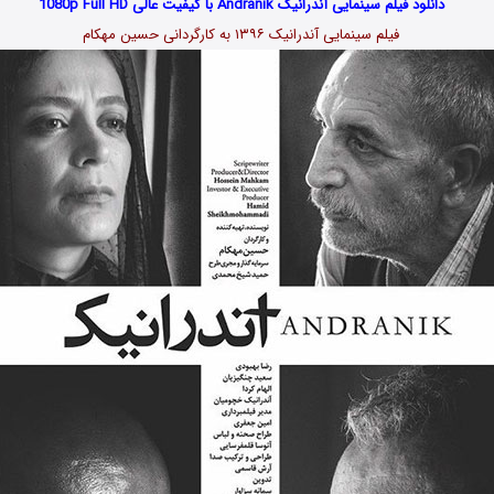
دانلود فیلم سینمایی آندرانیک Andranik با کیفیت عالی 1080p Full HD
فیلم سینمایی آندرانیک ۱۳۹۶ به کارگردانی حسین مهکام