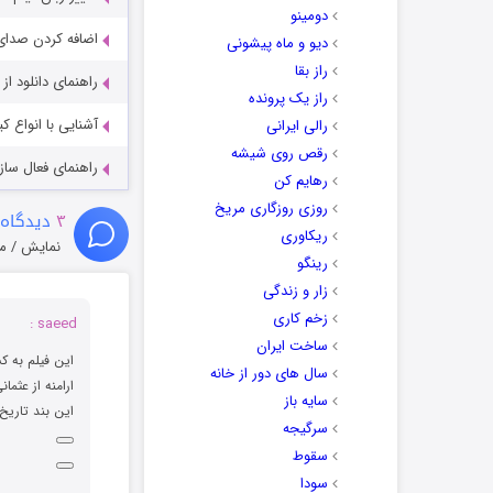
دومینو
اضافه کردن صدای 
دیو و ماه پیشونی
راز بقا
راهنمای دانلود ا
راز یک پرونده
آشنایی با انواع ک
رالی ایرانی
رقص روی شیشه
راهنمای فعال سازی کیفیت R
رهایم کن
روزی روزگاری مریخ
۳
دیدگاه 
ریکاوری
نمایش / م
رینگو
زار و زندگی
زخم کاری
saeed :
ساخت ایران
این فیلم به کش
سال های دور از خانه
ارامنه از عثمانی فرا
سایه باز
این بند تاریخ
سرگیجه
سقوط
سودا