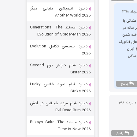
دانلود انیمیشن دنیایی دیگر
Another World 2025
ثمانی با
دانلود مستند Generations: The
ر ساله در
Evolution of Spider-Man 2026
اخته شدن
های آتاتورک
دانلود انیمیشن تکامل Evolution
 ایران
2026
 ساکن
رویایی برای تو
دانلود فیلم خواهر دوم Second
Sister 2025
15 (دوبله)
قسمت
منتشر شد
دانلود فیلم ضربه شانس Lucky
پاسخ
Strike 2026
دانلود فیلم مرده شیطانی در آتش
Evil Dead Burn 2026
دانلود مستند Bukayo Saka: The
Time is Now 2026
پاسخ