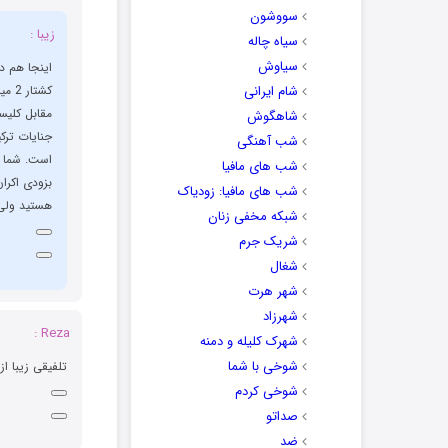
سووشون
زیبا :
سیاه چاله
سیاوش
اینجا هم د
شام ایرانی
کشتا
مقابل کلیس
شاهگوش
جنایات ترکی
شب آهنگی
است. شما ف
شب های مافیا
بزودی اکرا
شب های مافیا: زودیاک
هستید ولی 
شبکه مخفی زنان
شریک جرم
شغال
شهر هرت
شهرزاد
Reza :
شهرک کلیله و دمنه
شوخی با شما
تلفیقی زیبا از
شوخی کردم
صداتو
ضد