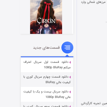
 مرزهای شمالی وارد
…
قسمت‌های جدید
سریال زشت
2 (زیرنویس)
قسمت
منتشر شد
دانلود قسمت اول سریال اعتراف
میکنم 1080p BluRay
دانلود قسمت چهارم سریال کوری با
کیفیت عالی BluRay
دانلود سریال بیست و یک با کیفیت
عالی 1080p BluRay
ت. این فیلم که دومین تجربه کارگردانی
دانلود قسمت سوم سریال کوری با