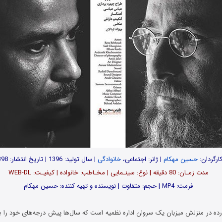
ارگردان:
حسین مهکام
| ژانر: اجتماعی،
خانوادگی
| سال تولید: 1396 | تاریخ انتشار: 1398
مدت زمـان: 80 دقیقه | نوع: سینـمایی | مخـاطب: خانواده | کیفیـت: WEB-DL
فرمت: MP4 | حجم: متفاوت | نویسنده و تهیه کننده: حسین مهکام
در منزلش میزبان یک سروان اداره نظمیه است که سال‌ها پیش درجه‌های خود را به 