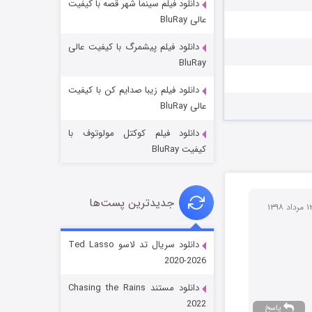
دانلود فیلم سینما شهر قصه با کیفیت
عالی BluRay
دانلود فیلم پیشمرگ با کیفیت عالی
BluRay
دانلود فیلم زیبا صدایم کن با کیفیت
جادوگری در مغولستان
عالی BluRay
14 (زیرنویس)
قسمت
منتشر شد
دانلود فیلم کوکتل مولوتوف با
کیفیت BluRay
جدیدترین پست‌ها
دانلود سریال تد لاسو Ted Lasso
2020-2026
باب اسفنجی فصل ۱۷
دانلود مستند Chasing the Rains
6 (زیرنویس)
قسمت
منتشر شد
2022
پاسخ