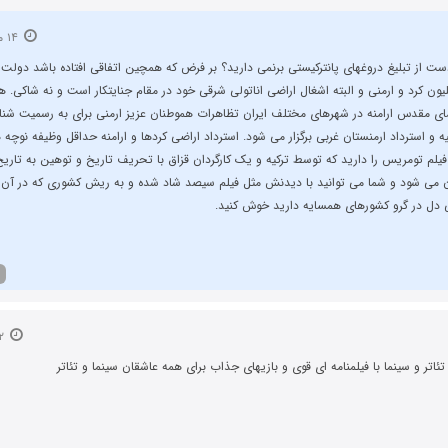
۱۴ مرداد ۱۳۹۸
ست از تبلیغ دروغهای پانترکیستی برنمی دارید؟ بر فرض که همچین اتفاقی افتاده باشد دولت ع
ر 2 میلیون کرد و ارمنی و البته اشغال اراضی اناتولی شرقی خود در مقام جنایتکار است و نه شاکی. ه
ای مقدس ارامنه در شهرهای مختلف ایران تظاهرات هموطنان عزیز ارمنی برای به رسمیت شن
ه و استرداد ارمنستان غربی برگزار می شود. استرداد اراضی کردها و ارامنه حداقل وظیفه نوچه 
یلم تومریس را دارید که توسط ترکیه و یک کارگردان قزاق با تحریف تاریخ و توهین به تاریخ
ن می شود و شما می توانید با دیدنش مثل فیلم سیصد شاد شده و به ریش کشوری که در آن
دل در گرو کشورهای همسایه دارید خوش کنید.
۲۲ مرداد ۱۳۹۸
 تئاتر و سینما با فیلمنامه ای قوی و بازیهای جذاب برای همه عاشقان سینما و تئاتر