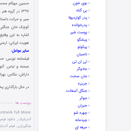
بوی خون
حسین مهکام محسوب
بی گناه
پدر گواردیولا
پدرخوانده
پوست شیر
اشاره به این وقای
پیشگو
هویت ایرانی- ارمنی‌ 
پیکولو
سایر عوامل:
تاسیان
فیلمنامه نویس: حس
تی ان تی
صحنه و لباس: آتو
جادوگر
داراش، عکاس: بهزاد
جان سخت
جزیره
در حال بارگذاری پخ
جنگل آسفالت
جوکر
برچسب ها
جیران
چهره شو
ndranik Full Movie
آندرانیک
,
دانلود فیلم آ
چیدمانه
چنگیزیان
,
فیلم آندرا
حرفه ای