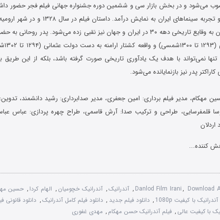
 می‌شود و در بخش بازار سی و ششمین دوره جشنواره جهانی فیلم فجر حضور داشت
۱۳۹۷ در گروه هنر و تجربه سینماهای ایران به نمایش در
سیر و حرکت داستان به وقایع تاریخی دهه ۳۰ در ایران و جهان نیز نقبی زده می‌شود. پدر 
کوچک خان 
ع تنها نمی‌تواند با هدف یک یادآوری تاریخی صورت گرفته باشد، بلکه از این طریق ب
کاراکتر پدر نیز بازنمایانده می‌شود.
ین مهکام، مدیر فیلم برداری: امین جعفری، مدیر صدابرداری: رشید دانشمند، تدوین: 
سا قلمفرسایی، طراحی و ترکیب صدا: آرش قاسمی، طراح چهره پردازی: عباس عباسی
 اردلان
ش کننده...
Download A
,
Danlod Film Irani
,
آندرانیک
,
آندرانیک خچومیان
,
الهام کردا
,
حسین مهک
ندرانیک با کیفیت 1080p
,
دانلود فیلم جدید
,
دانلود فیلم کامل آندرانیک
,
دانلود قانونی فی
نیک با کیفیت عالی
,
فیلم آندرانیک حسن مهکام
,
مهدی غفوری