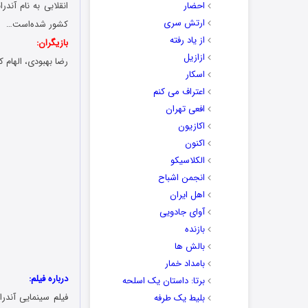
احضار
انقلابی به نام آن
ارتش سری
کشور شده‌است…
از یاد رفته
بازیگران:
ازازیل
رضا بهبودی، الهام
اسکار
اعتراف می کنم
افعی تهران
اکازیون
اکنون
الکلاسیکو
انجمن اشباح
اهل ایران
آوای جادویی
بازنده
بالش ها
بامداد خمار
درباره فیلم:
برتا: داستان یک اسلحه
فیلم سینمایی آندرا
بلیط یک‌‌ طرفه