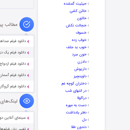
حیثیت گمشده
خائن کشی
خاتون
مطالب پی
خجالت نکش
خسوف
خواب زده
دانلود فیلم صداها
خوب بد جلف
دانلود فیلم یک دز
خون سرد
دادزن
دانلود فیلم ازدو
داریوش
دانلود فیلم آسمان
داوینچیز
دختران کوچه غم
دانلود فیلم گروگان ب
در انتهای شب
دراکولا
لینک‌های 
دست به مهره
دفتر یادداشت
سینمای آنلاین دو
دل
دندون طلا
تغییر زبان فیلم‌ها