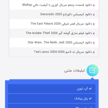
دانلود قسمت پنجم سریال کوری با کیفیت عالی BluRay
دانلود انیمیشن دکورادو Decorado 2025
دانلود سریال قصر شرقی The East Palace 2026
خاندان اژدها فصل ۳
دانلود فیلم سارق گوشه گیر The Isolate Thief 2026
۶ (زیرنویس)
قسمت
منتشر شد
دانلود انیمیشن Star Wars: The Ninth Jedi 2026
دانلود سریال تد لاسو Ted Lasso 2020-2026
تبلیغات متنی
آپ تیون
جادوگری در مغولستان
۱۴ (زیرنویس)
قسمت
منتشر شد
پنل پیامک