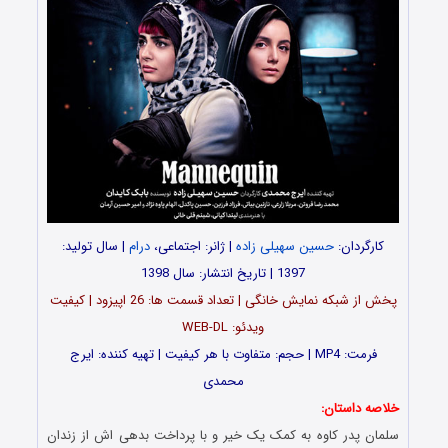
کارگردان:
حسین سهیلی زاده
| ژانر: اجتماعی،
درام
| سال تولید:
1397 | تاریخ انتشار: سال 1398
پخش از شبکه نمایش خانگی | تعداد قسمت ها: 26 اپیزود | کیفیت
ویدئو: WEB-DL
فرمت: MP4 | حجم: متفاوت با هر کیفیت | تهیه کننده:
ایرج
محمدی
خلاصه داستان:
سلمان پدر کاوه به کمک یک خیر و با پرداخت بدهی اش از زندان