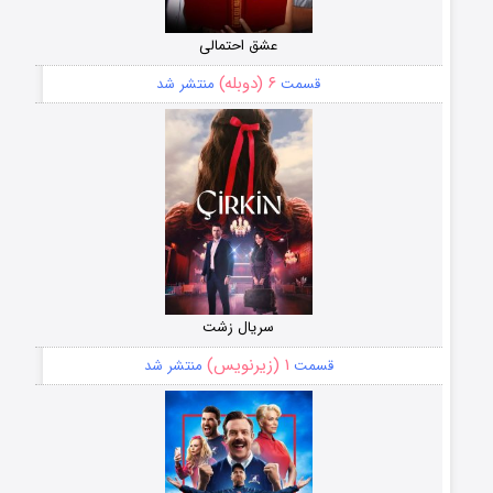
عشق احتمالی
۶ (دوبله)
قسمت
منتشر شد
سریال زشت
۱ (زیرنویس)
قسمت
منتشر شد