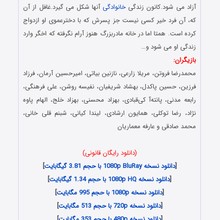
آزاد می شود.کانون زندگی
خانوادگی
آنها شکل می گیرد.غافل از آن
که، آن فرد خیر کسی نیست جز پسرش که با دخترعموی او ازدواج
کرده است. همتا اما در خانه مادربزرگ هنوز آرام نگرفته که اخگر وارد
زندگی او می شود و…
بازیگران:
محمدرضا فروتن، مریلا زارعی، نازنین بیاتی، امیرحسین آرمان، فرزاد
فرزین، حسین پاکدل، بهشاد شریفیان، نفیسه روشن، علی فرهنگی،
رابعه مدنی، پانته‌آ کی‌قبادی، بهزاد محسنی، بهزاد خلج، الهام پاوه
نژاد، رضا توکلی، همایون ارشادی، لیندا کیانی، شبنم قلی خانی،
محمد صادقی و عارفه معماریان
Danlod Serial Mankan Ghesmate 3
(دانلود رایگان قانونی)
[
دانلود نسخه 1080p BluRay با حجم 3.81 گیگابایت
]
[
دانلود نسخه 1080p HQ با حجم 1.34 گیگابایت
]
[
دانلود نسخه 1080p با حجم 995 مگابایت
]
[
دانلود نسخه 720p با حجم 513 مگابایت
]
[
دانلود نسخه 480p با حجم 353 مگابایت
]