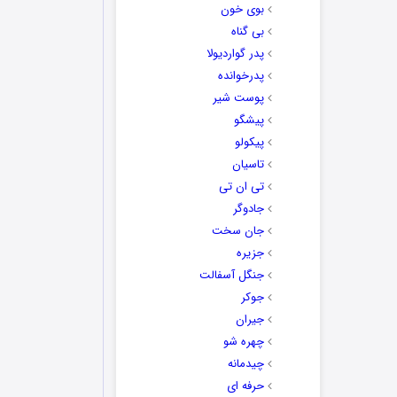
بوی خون
بی گناه
پدر گواردیولا
پدرخوانده
پوست شیر
پیشگو
پیکولو
تاسیان
تی ان تی
جادوگر
جان سخت
جزیره
جنگل آسفالت
جوکر
جیران
چهره شو
چیدمانه
حرفه ای