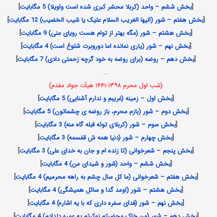
[
بخش ششم – واحد (کربلا محشر کبری شده است واویلا) 5 مگابایت
]
[
بخش هفتم – شور (الیها الغریب السلام علیک یا شیب الخضیب) 12 مگابایت
]
[
بخش هشتم – شور (مگه بهتر از توام هست رویای منی) 9 مگابایت
]
[
بخش نهم – شور (یاری نمانده اما دوروبرت شلوغ است) 4 مگابایت
]
[
بخش دهم – روضه (برای روضه به خود گرچه زحمتی دادی) 7 مگابایت
]
…
(شب اول محرم ۱۳۹۸-۱۴۴۱ هیأت جواد مقدم)
[
بخش اول – زمینه (غریبم و ندارم آشنایی) 5 مگابایت
]
[
بخش دوم – شور (بازم محرم، باز روضه ی چشماتون) 5 مگابایت
]
[
بخش سوم – شور (کربلای توئه قبله گاه منه) 3 مگابایت
]
[
بخش چهارم – شور (دنیا همه ش قفسمه) 3 مگابایت
]
[
بخش پنجم – شعرخوانی (تا زنده ام و جان به خدای علی) 3 مگابایت
]
[
بخش ششم – واحد (شور و شیدای من) 4 مگابایت
]
[
بخش هفتم – شعرخوانی (ما کل سال چشم به راهه محرمیم) 4 مگابایت
]
[
بخش هشتم – شور (اومد گدا و سائل همیشگی) 4 مگابایت
]
[
بخش نهم – شور (فدای سفره داری که با یه اشاره) 4 مگابایت
]
[
بخش دهم – شور (من خاک محضرتم نوکرتم یه عمره دلدادم) 4 مگابایت
]