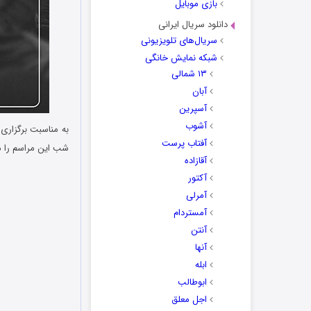
بازی موبایل
دانلود سریال ایرانی
سریال‌های تلویزیونی
شبکه نمایش خانگی
۱۳ شمالی
آبان
آسپرین
آشوب
به مناسبت برگزاری
آفتاب پرست
شب این مراسم را می
آقازاده
آکتور
آمرلی
آمستردام
آنتن
آنها
ابله
ابوطالب
اجل معلق