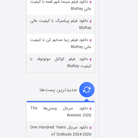
دانلود فیلم سینما شهر قصه با کیفیت
عالی BluRay
دانلود فیلم پیشمرگ با کیفیت عالی
BluRay
دانلود فیلم زیبا صدایم کن با کیفیت
جادوگری در مغولستان
عالی BluRay
۱۴ (زیرنویس)
قسمت
منتشر شد
دانلود فیلم کوکتل مولوتوف با
کیفیت BluRay
جدیدترین پست‌ها
دانلود سریال وستی‌ها The
Westies 2026
باب اسفنجی فصل ۱۷
دانلود سریال One Hundred Years
۶ (زیرنویس)
قسمت
منتشر شد
of Solitude 2024-2026