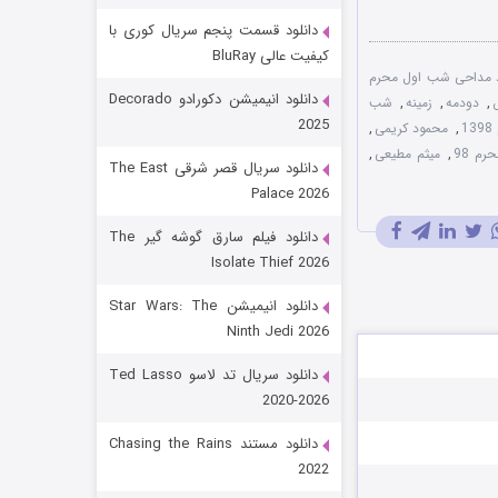
دانلود قسمت پنجم سریال کوری با
کیفیت عالی BluRay
د مداحی شب اول محرم
دانلود انیمیشن دکورادو Decorado
,
دودمه
,
زمینه
,
شب
2025
1
,
محمود کریمی
,
م 98
,
میثم مطیعی
,
دانلود سریال قصر شرقی The East
Palace 2026
رویایی برای تو
دانلود فیلم سارق گوشه گیر The
Isolate Thief 2026
۱۵ (دوبله)
قسمت
منتشر شد
دانلود انیمیشن Star Wars: The
Ninth Jedi 2026
دانلود سریال تد لاسو Ted Lasso
2020-2026
دانلود مستند Chasing the Rains
2022