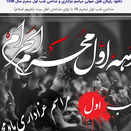
دانلود رایگان فایل صوتی مراسم عزاداری و مداحی شب اول محرم سال 1398
مداحی شب اول محرم 98 با نوای مداحان اهل بیت (علیهم اسلام)