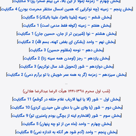
[
بخش چهارم – زمزمه (مولا از این بالا، می بینم صحرا رو) 9 مگابایت
]
[
بخش پنجم – زمینه (چه نوکرایی که همین امسال منتظر محرمت بودن) 4 مگابایت
]
[
بخش ششم – زمینه (علینا بالعزا، علینا بالبکاء) 5 مگابایت
]
[
بخش هفتم – زمینه (کوفه فقط مدعی است) 1 مگابایت
]
[
بخش هشتم – نوا (شیرین تر از جان، حسین جان) 1 مگابایت
]
[
بخش نهم – واحد (بشکن ای بغض کهنه، بسم الله) 2 مگابایت
]
[
بخش دهم – نوحه (مظلوم حسین) 3 مگابایت
]
[
بخش یازدهم – رجز (اومدن همه سینه زنا) 2 مگابایت
]
[
بخش دوازدهم – شور (تحویل شد سال نوکریم) 3 مگابایت
]
[
بخش سیزدهم – زمزمه (گر به همه عمر خویش با تو برآرم دمی) 2 مگابایت
]
…
(شب اول محرم ۱۳۹۸-۱۴۴۱ هیأت الرضا عبدالرضا هلالی)
[
بخش اول – شور (الا یا ایها الارباب غلام حلقه در گوشم) 11 مگابایت
]
[
بخش دوم – شور (با ولای علی با دعای علی حیدری کردی) 10 مگابایت
]
[
بخش سوم – شور (افتخارم اینه از بچگی بودم پامنبری تو) 9 مگابایت
]
[
بخش چهارم – واحد (ماه من از تو چه پنهان) 5 مگابایت
]
[
بخش پنجم – واحد (آدم شود هر آنکه به اندازه نمی) 8 مگابایت
]