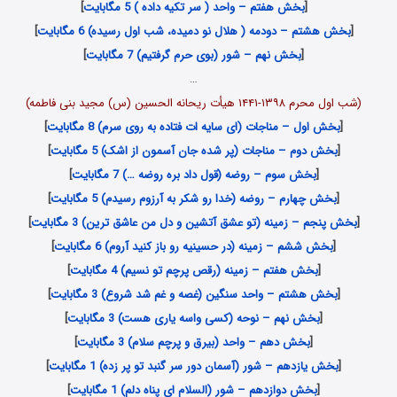
[
بخش هفتم – واحد ( سر تکیه داده ) 5 مگابایت
]
[
بخش هشتم – دودمه ( هلال نو دمیده، شب اول رسیده) 6 مگابایت
]
[
بخش نهم – شور (بوی حرم گرفتیم) 7 مگابایت
]
…
(شب اول محرم ۱۳۹۸-۱۴۴۱ هیأت ریحانه الحسین (س) مجید بنی فاطمه)
[
بخش اول – مناجات (ای سایه ات فتاده به روی سرم) 8 مگابایت
]
[
بخش دوم – مناجات (پر شده جان آسمون از اشک) 5 مگابایت
]
[
بخش سوم – روضه (قول داد بره روضه …) 7 مگابایت
]
[
بخش چهارم – روضه (خدا رو شکر به آرزوم رسیدم) 5 مگابایت
]
[
بخش پنجم – زمینه (تو عشق آتشین و دل من عاشق ترین) 3 مگابایت
]
[
بخش ششم – زمینه (در حسینیه رو باز کنید آروم) 6 مگابایت
]
[
بخش هفتم – زمینه (رقص پرچم تو نسیم) 4 مگابایت
]
[
بخش هشتم – واحد سنگین (غصه و غم شد شروع) 3 مگابایت
]
[
بخش نهم – نوحه (کسی واسه یاری هست) 3 مگابایت
]
[
بخش دهم – واحد (بیرق و پرچم سلام) 3 مگابایت
]
[
بخش یازدهم – شور (آسمان دور سر گنبد تو پر زده) 1 مگابایت
]
[
بخش دوازدهم – شور (السلام ای پناه دلم) 1 مگابایت
]