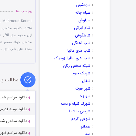
سووشون
برچسب ها
سیاه چاله
سیاوش
,
Mahmoud Karimi
شام ایرانی
۱۳۹۸
,
دانلود مداحی م
شاهگوش
اول محرم سال 98
,
ش
مداحی جواد مقدم ش
شب آهنگی
نوحه های شب اول محرم 
شب های مافیا
شب های مافیا: زودیاک
شبکه مخفی زنان
شریک جرم
مطالب پی
شغال
شهر هرت
شهرزاد
دانلود مراسم شب پنجم محرم 3
شهرک کلیله و دمنه
دانلود نوحه قدیم
شوخی با شما
شوخی کردم
دانلود مداحی شب
صداتو
دانلود مراسم ظهر تاسوعا 1395 با نوای ح
ضد