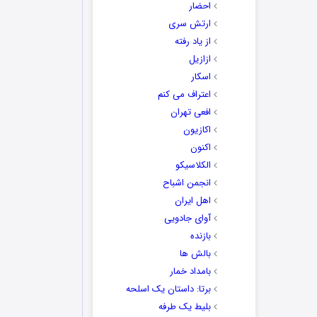
احضار
ارتش سری
از یاد رفته
ازازیل
اسکار
اعتراف می کنم
افعی تهران
اکازیون
اکنون
الکلاسیکو
انجمن اشباح
اهل ایران
آوای جادویی
بازنده
بالش ها
بامداد خمار
برتا: داستان یک اسلحه
بلیط یک‌‌ طرفه