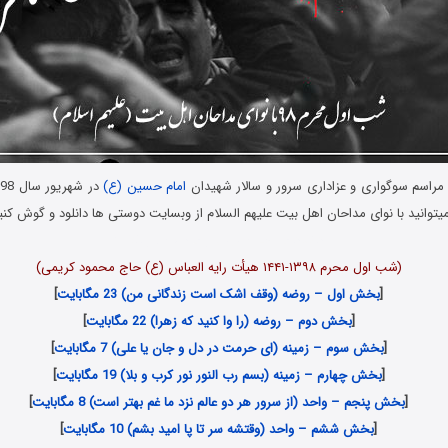
 مراسم سوگواری و عزاداری سرور و سالار شهیدان
امام حسین (ع)
توانید با نوای مداحان اهل بیت علیهم السلام از وبسایت دوستی ها دانلود و گوش کنی
دانلود مداحی شب اول محرم سال 1398
(شب اول محرم ۱۳۹۸-۱۴۴۱ هیأت رایه العباس (ع) حاج محمود کریمی)
[
بخش اول – روضه (وقف اشک است زندگانی من) 23 مگابایت
]
[
بخش دوم – روضه (را وا کنید که زهرا) 22 مگابایت
]
[
بخش سوم – زمینه (ای حرمت در دل و جان یا علی) 7 مگابایت
]
[
بخش چهارم – زمینه (بسم رب النور نور کرب و بلا) 19 مگابایت
]
[
بخش پنجم – واحد (از سرور هر دو عالم نزد ما غم بهتر است) 8 مگابایت
]
[
بخش ششم – واحد (وقتشه سر تا پا امید بشم) 10 مگابایت
]