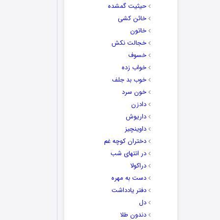
حیثیت گمشده
خائن کشی
خاتون
خجالت نکش
خسوف
خواب زده
خوب بد جلف
خون سرد
دادزن
داریوش
داوینچیز
دختران کوچه غم
در انتهای شب
دراکولا
دست به مهره
دفتر یادداشت
دل
دندون طلا