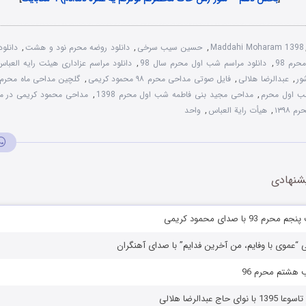
Maddahi Moharam 1398
,
حسین سیب سرخی
,
دانلود روضه محرم نود و هشت
,
دانلو
حرم 98
,
دانلود مراسم شب اول محرم سال 98
,
دانلود مراسم عزاداری هیئت رایه العباس
ور
,
عبدالرضا هلالی
,
فایل صوتی مداحی محرم ۹۸ محمود کریمی
,
گلچین مداحی ماه محرم 398
ب اول محرم
,
مداحی مجید بنی فاطمه شب اول محرم 1398
,
مداحی محمود کریمی در محر
۱۳۹۸
,
هیأت رایة العباس
,
واحد
شنهادی
9 با صدای محمود کریمی
ی “عموی با وفایم، من آخرین فدایم” با صدای آهنگران
 هشتم محرم 96
اج عبدالرضا هلالی