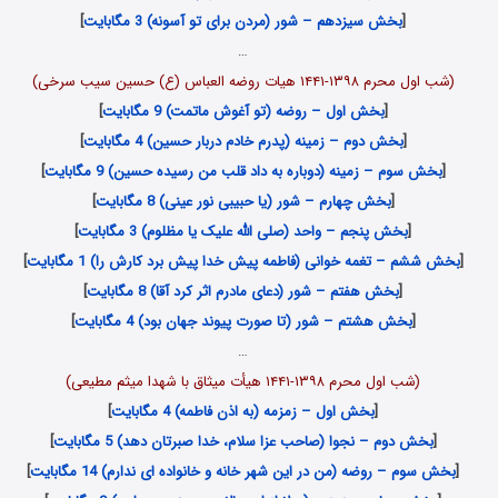
[
بخش سیزدهم – شور (مردن برای تو آسونه) 3 مگابایت
]
…
(شب اول محرم ۱۳۹۸-۱۴۴۱ هیات روضه العباس (ع) حسین سیب سرخی)
[
بخش اول – روضه (تو آغوش ماتمت) 9 مگابایت
]
[
بخش دوم – زمینه (پدرم خادم دربار حسین) 4 مگابایت
]
[
بخش سوم – زمینه (دوباره به داد قلب من رسیده حسین) 9 مگابایت
]
[
بخش چهارم – شور (یا حبیبی نور عینی) 8 مگابایت
]
[
بخش پنجم – واحد (صلی الله علیک یا مظلوم) 3 مگابایت
]
[
بخش ششم – تغمه خوانی (فاطمه پیش خدا پیش برد کارش را) 1 مگابایت
]
[
بخش هفتم – شور (دعای مادرم اثر کرد آقا) 8 مگابایت
]
[
بخش هشتم – شور (تا صورت پیوند جهان بود) 4 مگابایت
]
…
(شب اول محرم ۱۳۹۸-۱۴۴۱ هیأت میثاق با شهدا میثم مطیعی)
[
بخش اول – زمزمه (به اذن فاطمه) 4 مگابایت
]
[
بخش دوم – نجوا (صاحب عزا سلام، خدا صبرتان دهد) 5 مگابایت
]
[
بخش سوم – روضه (من در این شهر خانه و خانواده ای ندارم) 14 مگابایت
]