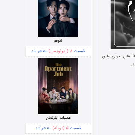
شوهر
۸ (زیرنویس)
قسمت
منتشر شد
در شهریور سال 1398 فایل صوتی اولین
د.
عملیات آپارتمان
۵ (دوبله)
قسمت
منتشر شد