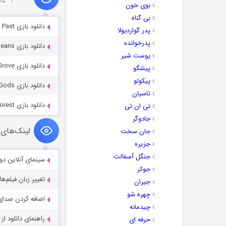
بوی خون
بی گناه
دانلود بازی Detectives United 8: Vengeance from the Past
پدر گواردیولا
پدرخوانده
دانلود بازی Vampire Legends 3: The Count of New Orleans
پوست شیر
دانلود بازی Mystery Case Files 11: Dire Grove, Sacred Grove
پیشگو
پیکولو
دانلود بازی Surface 6: Game of Gods
تاسیان
دانلود بازی Edge of Reality 8: Lost Secrets of the Forest
تی ان تی
جادوگر
لینک‌های 
جان سخت
جزیره
جنگل آسفالت
سینمای آنلاین دو
جوکر
تغییر زبان فیلم‌ها
جیران
چهره شو
اضافه کردن صدای 
چیدمانه
راهنمای دانلود ا
حرفه ای