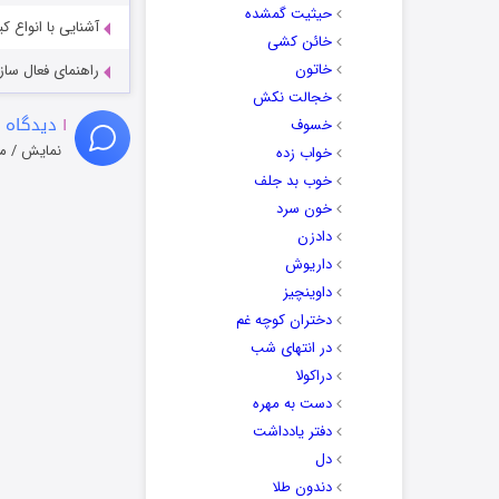
حیثیت گمشده
آشنایی با انواع ک
خائن کشی
خاتون
راهنمای فعال سازی کیفیت R
خجالت نکش
۱
دیدگاه 
خسوف
نمایش / م
خواب زده
خوب بد جلف
خون سرد
دادزن
داریوش
داوینچیز
دختران کوچه غم
در انتهای شب
دراکولا
دست به مهره
دفتر یادداشت
دل
دندون طلا