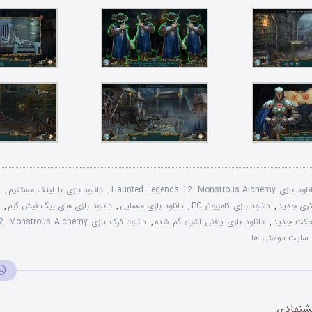
 بازی Haunted Legends 12: Monstrous Alchemy
,
دانلود بازی با لينک مستقيم
,
د
فکری جديد
,
دانلود بازی کامپيوتر PC
,
دانلود بازی معمايی
,
دانلود بازی های بيگ فيش گيم
,
بجکت جديد
,
دانلود بازی یافتن اشیاء گم شده
,
دانلود کرک بازی Haunted Legends 12: Monstrous Alchemy
سايت دوستی ها
شنهادی