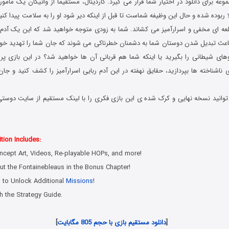
وعه برای دانلود در اختیار شما قرار می گیرد. کاردینال، مستقیما از واتیکان یک ما
ا ربوده شده و حال این وظیفه شماست تا قبل از اینکه دیر شود او را به سلامت پیدا کن
 قلعه ای مخفی و اسرارآمیز می کشاند. شما به زودی متوجه خواهید شد که این یک آدم
اعث تبدیل شدن دوستان شما به دشمنان خطرناکی می شوند که جان شما را تهدید خواه
ای شیطانی را بگیرید یا اینکه شما هم قربانی آن ها خواهید شد؟ در این بازی پر
 ناشناخته ها بپردازید، حقایق نهفته در این آدم ربایی اسرارآمیز را کشف کنید و جان 
وانید نسخه نهایی و کرک شده ی این بازی فکری را با لینک مستقیم از سایت دوستی ه
ی های هیدن آبجکت جدید همراه با لینک مستقیم
tion Includes:
ncept Art, Videos, Re-playable HOPs, and more!
ut the Fontainebleaus in the Bonus Chapter!
s to Unlock Additional
Missions
!
h the Strategy Guide.
دانلود رایگان بازی کامپیوتر در سبک پیدا کردن اشیاء مخفی با لینک مستقیم
[
دانلود مستقیم بازی با حجم 805 مگابایت
]