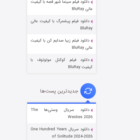
دانلود فیلم سینما شهر قصه با کیفیت
عالی BluRay
دانلود فیلم پیشمرگ با کیفیت عالی
BluRay
دانلود فیلم زیبا صدایم کن با کیفیت
جادوگری در مغولستان
عالی BluRay
۱۴ (زیرنویس)
قسمت
منتشر شد
دانلود فیلم کوکتل مولوتوف با
کیفیت BluRay
جدیدترین پست‌ها
دانلود سریال وستی‌ها The
Westies 2026
باب اسفنجی فصل ۱۷
دانلود سریال One Hundred Years
۶ (زیرنویس)
قسمت
منتشر شد
of Solitude 2024-2026