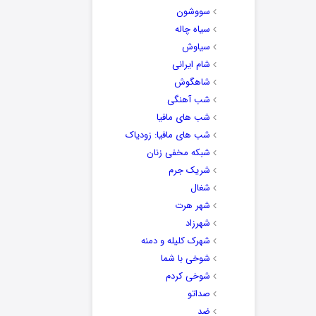
سووشون
سیاه چاله
سیاوش
شام ایرانی
شاهگوش
شب آهنگی
شب های مافیا
شب های مافیا: زودیاک
شبکه مخفی زنان
شریک جرم
شغال
شهر هرت
شهرزاد
شهرک کلیله و دمنه
شوخی با شما
شوخی کردم
صداتو
ضد