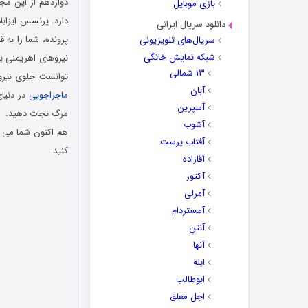
دوازدهم از این مجم
بازی موبایل
دارد. پرنسس ایزابل
دانلود سریال ایرانی
پرونده، شما را به
سریال‌های تلویزیونی
شبکه نمایش خانگی
نیروهای اهریمنی ب
۱۳ شمالی
توانست جلوی نیروه
آبان
ماجراجویی
در دنیای
آسپرین
مرگ نجات دهید.
آشوب
هم اکنون شما می ت
آفتاب پرست
کنید.
آقازاده
دانلود رایگان باز
آکتور
آمرلی
آمستردام
آنتن
آنها
ابله
ابوطالب
اجل معلق