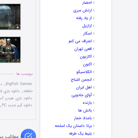
احضار
ارتش سری
از یاد رفته
ازازیل
اسکار
اعتراف می کنم
افعی تهران
اکازیون
اکنون
الکلاسیکو
برچسب ها
انجمن اشباح
BigFish Games
,
دانلود
اهل ایران
حافظه
,
دانلود بازی 
آوای جادویی
دانلود بازی هيدن آ
بازنده
دانلود گيم جديد PC
,
بالش ها
بامداد خمار
برتا: داستان یک اسلحه
بلیط یک‌‌ طرفه
مطالب پی