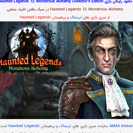
دانلود رایگان بازی Haunted Legends 12: Monstrous Alchemy Collector’s Edition
Haunted Legends 12: Monstrous Alchemy در سبک یافتن اشیاء مخفی
از سری بازی های
ترسناک
و پرهیجان Haunted Legends
AMAX Interac
سازنده سری بازی های
ترسناک
و پرهیجان
Haunted Legends
است ک