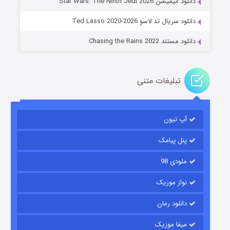
دانلود انیمیشن Star Wars: The Ninth Jedi 2026
۱۴ (زیرنویس)
قسمت
منتشر شد
دانلود سریال تد لاسو Ted Lasso 2020-2026
دانلود مستند Chasing the Rains 2022
تبلیغات متنی
آپ تیون
باب اسفنجی فصل ۱۷
۶ (زیرنویس)
قسمت
منتشر شد
پنل پیامک
ملودی 98
نواز موزیک
دانلود رمان
میفا موزیک