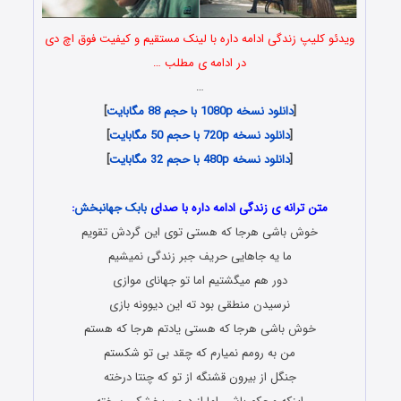
ویدئو کلیپ زندگی ادامه داره با لینک مستقیم و کیفیت فوق اچ دی
در ادامه ی مطلب …
…
[
دانلود نسخه 1080p با حجم 88 مگابایت
]
[
دانلود نسخه 720p با حجم 50 مگابایت
]
[
دانلود نسخه 480p با حجم 32 مگابایت
]
متن ترانه ی زندگی ادامه داره با صدای
بابک جهانبخش
:
خوش باشی هرجا که هستی توی این گردش تقویم
ما یه جاهایی حریف جبر زندگی نمیشیم
دور هم میگشتیم اما تو جهانای موازی
نرسیدن منطقی بود ته این دیوونه بازی
خوش باشی هرجا که هستی یادتم هرجا که هستم
من به رومم نمیارم که چقد بی تو شکستم
جنگل از بیرون قشنگه از تو که چنتا درخته