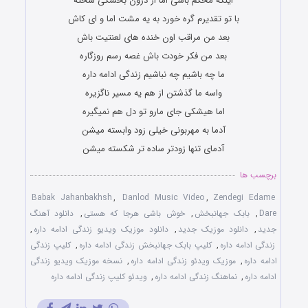
اینکه محکم باشی اما از درون بخشکی سخته
با تو تقدیرم گره خورد به یه مشت اما و اى کاش
بعد من مراقب اون خنده هاى لعنتیت باش
بعد من فکر خودت باش غصه رسم روزگاره
ما چه باشیم چه نباشیم زندگى ادامه داره
واسه ما گذشتن از هم یه مسیر ناگزیره
اما هیشکی جای مارو تو دل هم نمیگیره
آدما به مهربونی خیلی زود وابسته میشن
آدمای تنها زودتر ساده تر شکسته میشن
برچسب ها
Babak Jahanbakhsh
,
Danlod Music Video
,
Zendegi Edame
Dare
,
بابک جهانبخش
,
خوش باشی هرجا که هستی
,
دانلود آهنگ
جدید
,
دانلود موزیک جدید
,
دانلود موزیک ‌ویدیو زندگی ادامه داره
,
زندگی ادامه داره
,
کلیپ بابک جهانبخش زندگی ادامه داره
,
کلیپ زندگی
ادامه داره
,
موزیک ویدئو زندگی ادامه داره
,
نسخه موزیک ویدیو زندگی
ادامه داره
,
نماهنگ زندگی ادامه داره
,
ویدئو کلیپ زندگی ادامه داره