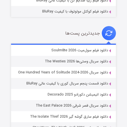
دانلود فیلم زیبا صدایم کن با کیفیت عالی BluRay
دانلود فیلم کوکتل مولوتوف با کیفیت BluRay
جدیدترین پست‌ها
خاندان اژدها فصل ۳
دانلود فیلم سول‌میت Soulm8te 2026
۶ (زیرنویس)
قسمت
منتشر شد
دانلود سریال وستی‌ها The Westies 2026
دانلود سریال One Hundred Years of Solitude 2024-2026
دانلود قسمت پنجم سریال کوری با کیفیت عالی BluRay
دانلود انیمیشن دکورادو Decorado 2025
دانلود سریال قصر شرقی The East Palace 2026
دانلود فیلم سارق گوشه گیر The Isolate Thief 2026
جادوگری در مغولستان