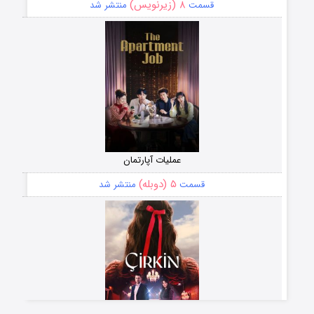
۸ (زیرنویس)
قسمت
منتشر شد
عملیات آپارتمان
۵ (دوبله)
قسمت
منتشر شد