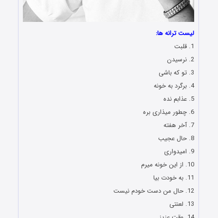
لیست ترانه ها:
1. قلبت
2. نرسیدن
3. تو که باشی
4. برگرد به خونه
5. عذابم نده
6. چطور میذاری بره
7. آخر هفته
8. حال عجیب
9. امیدواری
10. از این خونه میرم
11. به خودت بیا
12. حال من دست خودم نیست
13. لعنتی
14. وقت عزیز