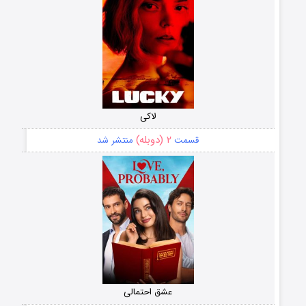
لاکی
۲ (دوبله)
قسمت
منتشر شد
عشق احتمالی