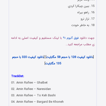
15. ببین چیکارا کردی
16. راهو بیراه
17. نزار نرو
18. به خاطر خودت
جهت دانلود
فوق آلبوم ۹۱
با لینک مستقیم و کیفیت اصلی به ادامه
ی مطلب مراجعه کنید…
دانلود موزیک ایرانی , نسخه اصلی فوق آلبومهای امین رفیعی
[
دانلود کیفیت 128 با حجم 58 مگابایت
] [
دانلود کیفیت 320 با حجم
135 مگابایت
]
دانلود تمام آهنگهای امین رفیعی , Full Album Amin Rafiee
Tracklist:
01. Amin Rafiee – Ghalbet
02. Amin Rafiee – Naresidan
03. Amin Rafiee – To Keh Bashi
04. Amin Rafiee – Bargard Be Khoneh