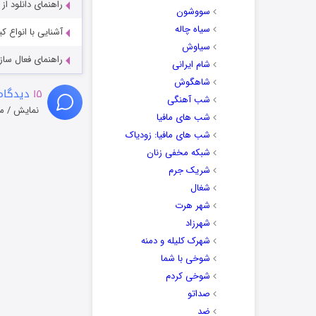
راهنمای دانلود ا
سووشون
سیاه چاله
آشنایی با انواع ک
سیاوش
راهنمای فعال سازی کیفیت R
شام ایرانی
شاهگوش
۱۵
دیدگاه
شب آهنگی
نمایش / م
شب های مافیا
شب های مافیا: زودیاک
شبکه مخفی زنان
شریک جرم
شغال
شهر هرت
شهرزاد
شهرک کلیله و دمنه
شوخی با شما
شوخی کردم
صداتو
ضد