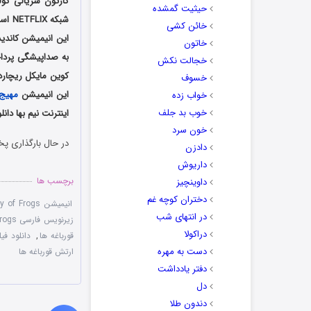
کارتون سریالی کولی
حیثیت گمشده
خائن کشی
این انیمیشن کاندید
خاتون
به صداپیشگی پرداخ
خجالت نکش
کوین مایکل ریچارد
خسوف
این انیمیشن
مهیج
خواب زده
خوب بد جلف
اینترنت نیم بها دانل
خون سرد
در حال بارگذاری پخ
دادزن
داریوش
برچسب ها
داوینچیز
دختران کوچه غم
انیمیشن Kulipari: An Army of Frogs دوبله فارسی
در انتهای شب
زیرنویس فارسی Kulipari: An Army of Frogs
دراکولا
قورباغه ها
,
دانلود فیل
دست به مهره
ارتش قورباغه ها
دفتر یادداشت
دل
دندون طلا