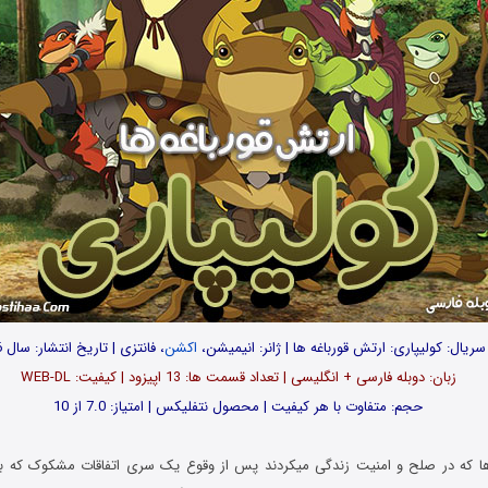
 سریال: کولیپاری: ارتش قورباغه ها | ژانر: انیمیشن،
اکشن
، فانتزی | تاریخ انتشار: سال 2016
زبان: دوبله فارسی + انگلیسی | تعداد قسمت ها: 13 اپیزود | کیفیت: WEB-DL
حجم: متفاوت با هر کیفیت | محصول نتفلیکس | امتیاز: 7.0 از 10
 ها که در صلح و امنیت زندگی میکردند پس از وقوع یک سری اتفاقات مشکوک که با