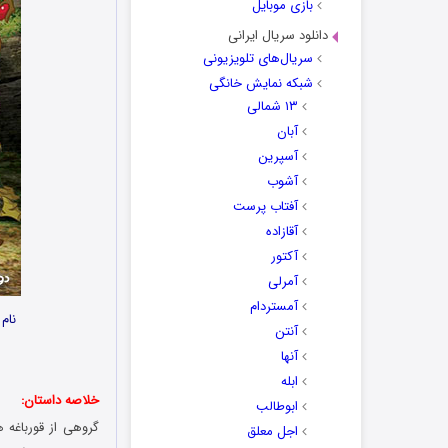
بازی موبایل
دانلود سریال ایرانی
سریال‌های تلویزیونی
شبکه نمایش خانگی
۱۳ شمالی
آبان
آسپرین
آشوب
آفتاب پرست
آقازاده
آکتور
آمرلی
آمستردام
نام
آنتن
آنها
ابله
خلاصه داستان:
ابوطالب
گروهی از قورباغه
اجل معلق