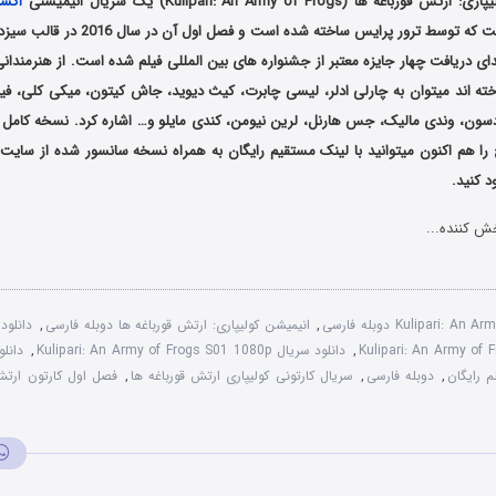
پاری: ارتش قورباغه ها (
Kulipari: An Army of Frogs
) یک سریال انیمیشنی
اکش
شبکه NETFLIX است که توسط ترور پرایس ساخته 
ای دریافت چهار جایزه معتبر از جشنواره های بین المللی فیلم شده است. از هنرمندان
ته اند میتوان به چارلی ادلر، لیسی چابرت، کیث دیوید، جاش کیتون، میکی کلی، فیل
سون، وندی مالیک، جس هارنل، لرین نیومن، کندی مایلو و… اشاره کرد. نسخه کامل دو
را هم اکنون میتوانید با لینک مستقیم رایگان به همراه نسخه سانسور شده از سای
ود کنید.
ش کننده...
,
انیمیشن کولیپاری: ارتش قورباغه ها دوبله فارسی
,
دانلود
,
دانلود سریال Kulipari: An Army of Frogs S01 1080p
,
دانلو
م رایگان
,
دوبله فارسی
,
سریال کارتونی کولیپاری ارتش قورباغه ها
,
فصل اول کارتون ارتش