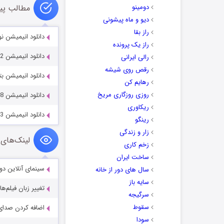
دومینو
مطالب پی
دیو و ماه پیشونی
راز بقا
دانلود انیمیشن نوسا  2018
راز یک پرونده
دانلود انیمیشن New Gods: Yang Jian 2022
رالی ایرانی
رقص روی شیشه
دانلود انیمیشن بتمن بیاند 9-2001
رهایم کن
روزی روزگاری مریخ
دانلود انیمیشن Batman and Mr. Freeze: SubZero 1998
ریکاوری
دانلود انیمیشن Batman: Mask of the Phantasm 1993
رینگو
زار و زندگی
لینک‌های 
زخم کاری
ساخت ایران
سینمای آنلاین دو
سال های دور از خانه
سایه باز
تغییر زبان فیلم‌ها
سرگیجه
سقوط
اضافه کردن صدای 
سودا