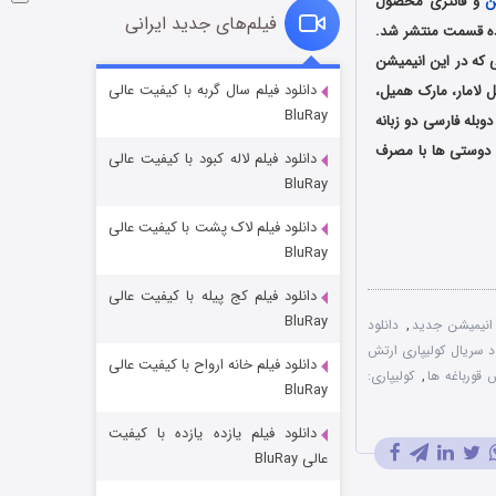
ن
و فانتزی محصول
فیلم‌های جدید ایرانی
شده است و فصل اول آن در سال 2016 در قالب سیزده قسمت منتشر شد.
ی که در این انیمیشن
شوگر فصل ۲
دانلود فیلم سال گربه با کیفیت عالی
 لامار، مارک همیل،
BluRay
۷ (زیرنویس)
قسمت
منتشر شد
بله فارسی دو زبانه
ت دوستی ها با مصرف
دانلود فیلم لاله کبود با کیفیت عالی
BluRay
دانلود فیلم لاک پشت با کیفیت عالی
BluRay
دانلود فیلم کج‌ پیله با کیفیت عالی
BluRay
 انیمیشن جدید
,
دانلود
د سریال کولیپاری ارتش
دانلود فیلم خانه ارواح با کیفیت عالی
خاندان اژدها فصل ۳
 قورباغه ها
,
کولیپاری:
BluRay
۶ (زیرنویس)
قسمت
منتشر شد
دانلود فیلم یازده یازده با کیفیت
عالی BluRay