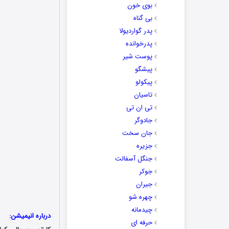
بوی خون
بی گناه
پدر گواردیولا
پدرخوانده
پوست شیر
پیشگو
پیکولو
تاسیان
تی ان تی
جادوگر
جان سخت
جزیره
جنگل آسفالت
جوکر
جیران
چهره شو
چیدمانه
درباره انیمیشن:
حرفه ای