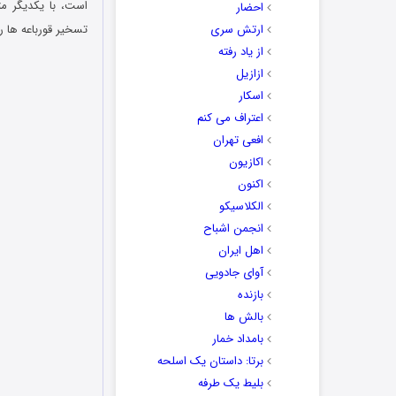
است، با یکدیگر م
احضار
ارتش سری
تسخیر قورباعه ها ر
از یاد رفته
ازازیل
اسکار
اعتراف می کنم
افعی تهران
اکازیون
اکنون
الکلاسیکو
انجمن اشباح
اهل ایران
آوای جادویی
بازنده
بالش ها
بامداد خمار
برتا: داستان یک اسلحه
بلیط یک‌‌ طرفه