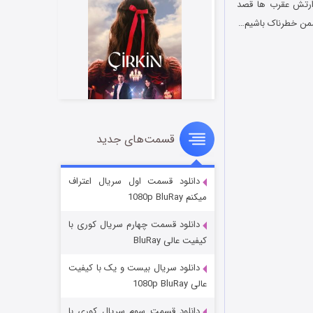
 ارتش عقرب ها قصد
 دشمن خطرناک باشیم…
قسمت‌های جدید
سریال زشت
۲ (زیرنویس)
قسمت
منتشر شد
دانلود قسمت اول سریال اعتراف
میکنم 1080p BluRay
دانلود قسمت چهارم سریال کوری با
کیفیت عالی BluRay
دانلود سریال بیست و یک با کیفیت
عالی 1080p BluRay
دانلود قسمت سوم سریال کوری با