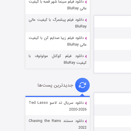
دانلود فیلم سینما شهر قصه با کیفیت
عالی BluRay
دانلود فیلم پیشمرگ با کیفیت عالی
BluRay
دانلود فیلم زیبا صدایم کن با کیفیت
جادوگری در مغولستان
عالی BluRay
۱۴ (زیرنویس)
قسمت
منتشر شد
دانلود فیلم کوکتل مولوتوف با
کیفیت BluRay
جدیدترین پست‌ها
دانلود سریال تد لاسو Ted Lasso
2020-2026
باب اسفنجی فصل ۱۷
دانلود مستند Chasing the Rains
۶ (زیرنویس)
قسمت
منتشر شد
2022