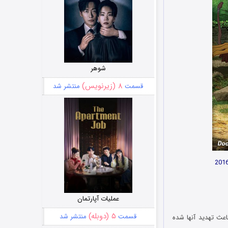
شوهر
۸ (زیرنویس)
قسمت
منتشر شد
عملیات آپارتمان
۵ (دوبله)
قسمت
منتشر شد
عث تهدید آنها شده