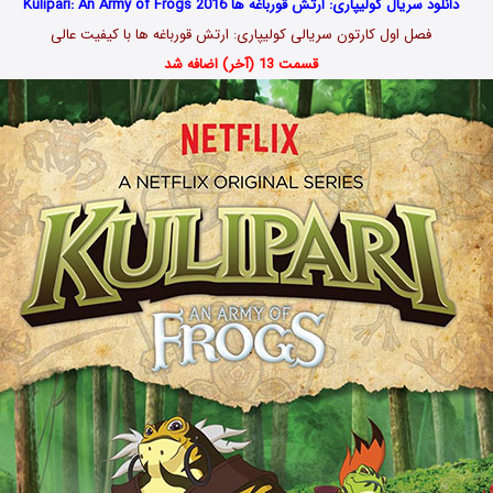
دانلود سریال کولیپاری: ارتش قورباغه ها Kulipari: An Army of Frogs 2016
فصل اول کارتون سریالی کولیپاری: ارتش قورباغه ها با کیفیت عالی
قسمت 13 (آخر) اضافه شد