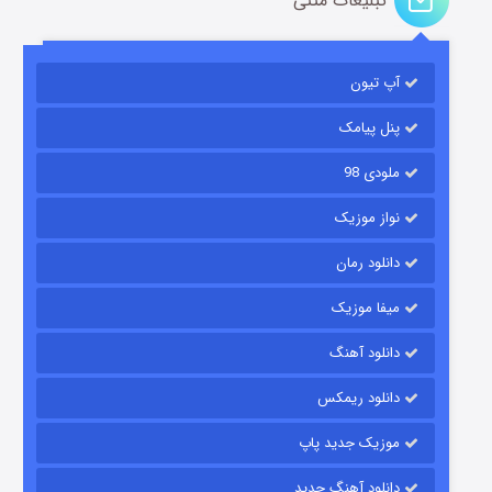
تبلیغات متنی
باب اسفنجی فصل ۱۷
آپ تیون
۶ (زیرنویس)
قسمت
منتشر شد
پنل پیامک
ملودی 98
نواز موزیک
دانلود رمان
میفا موزیک
رویایی برای تو
دانلود آهنگ
۱۵ (دوبله)
قسمت
منتشر شد
دانلود ریمکس
موزیک جدید پاپ
دانلود آهنگ جدید