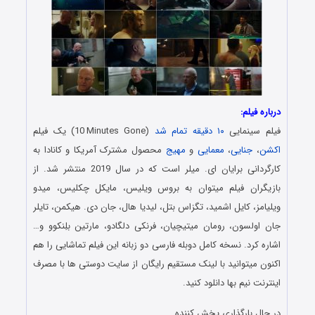
درباره فیلم:
فیلم سینمایی
۱۰ دقیقه تمام شد
(10
Minutes Gone) یک فیلم
i
اکشن
،
جنایی
،
معمایی
و
مهیج
محصول مشترک آمریکا و کانادا به
کارگردانی برایان ای. میلر است که در سال 2019 منتشر شد. از
بازیگران فیلم میتوان به بروس ویلیس، مایکل چکلیس، میدو
ویلیامز، کایل اشمید، تگزاس بتل، لیدیا هال، جان دی. هیکمن، تایلر
جان اولسون، رومان میتیچیان، فرنکی دلگادو، مارتین بلِنکوو و…
اشاره کرد. نسخه کامل دوبله فارسی دو زبانه این فیلم تماشایی را هم
اکنون میتوانید با لینک مستقیم رایگان از سایت دوستی ها با مصرف
اینترنت نیم بها دانلود کنید.
در حال بارگذاری پخش کننده...