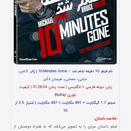
نام فیلم: 10 دقیقه تمام شد – 10
Minutes Gone | ژانر:
i
اکشن
،
جنایی
،
معمایی
،
هیجان انگیز
زبان: دوبله فارسی + انگلیسی | مدت زمان: 01:28:34 | کیفیت:
بلوری BluRay
حجم: 1.7 گیگابایت + 891 مگابایت + 447 مگابایت | امتیاز: 3.5 از
10
خلاصه داستان:
فیلم داستان مردی را به تصویر می‌کشد که به همراه دوستش از