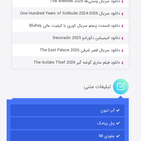
دانلود سریال وستی‌ها The Westies 2026
دانلود سریال One Hundred Years of Solitude 2024-2026
دانلود قسمت پنجم سریال کوری با کیفیت عالی BluRay
عملیات آپارتمان
دانلود انیمیشن دکورادو Decorado 2025
۲ (زیرنویس)
قسمت
منتشر شد
دانلود سریال قصر شرقی The East Palace 2026
دانلود فیلم سارق گوشه گیر The Isolate Thief 2026
تبلیغات متنی
آپ تیون
مردگان متحرک: شهر مرده ۳
۲ (زیرنویس)
قسمت
منتشر شد
پنل پیامک
ملودی 98