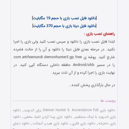
دانلود رایگان بازی اندروید در سبک پیدا کردن اشیاء مخفی با لینک
مستقیم
[
دانلود فایل نصب بازی با حجم 19 مگابایت
]
[
دانلود فایل دیتا بازی با حجم 370 مگابایت
]
راهنمای نصب بازی
:
ابتدا فایل نصب بازی را دانلود و سپس نصب کنید ولی بازی را اجرا
نکنید. در مرحله بعدی فایل دیتا را دانلود و آن را از حالت فشرده
خارج کنید. پوشه ی com.artifexmundi.demonhunter5.gp.free
را در مسیر Android/obb حافظه داخلی دستگاه کپی کنید. در
نهایت بازی را اجرا کرده و از آن لذت ببرید.
در حال بارگذاری پخش کننده...
برچسب ها
دانلود بازی Demon Hunter 5: Ascendance Full برای اندروید
,
دانلود
بازی اندروید با لینک مستقیم
,
دانلود بازی پیدا کردن اشیاء مخفی
,
دانلود
بازی دخترانه
,
دانلود بازی فکری
,
دانلود بازی هیدن آبجکت
,
دانلود دیتای