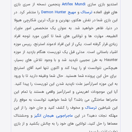
استدیو بازی سازی
Artifex Mundi
پنجمین نسخه از سری بازی
های فوق العاده
ترسناک
و
مهیج
Demon Hunter
را منتشر کرد. در
این بازی شما در نقش هکتور، بهترین و بزرگ ترین شکارچی هیولا
در دنیا، ظاهر خواهید شد. به عنوان یک متخصص امور ماوراء
الطبیعه، مهارت ها و توانایی های شما تا کنون مورد توجه افراد
زیادی قرار گرفته است. یکی از این افراد ادموند استرنج، رییس موزه
اشیاء باستانی است. مدتی قبل یک توریست هنگام بازدید از موزه
Haunter به طرز عجیبی ناپدید شد و با وجود تلاش های بسیار،
هیچکس نتوانست او را پیدا کند و اکنون تنها امید آقای استرنج
برای حل این پرونده شما هستید. حال شما وظیفه دارید تا با ورود
به این موزه اسرارآمیز علت ناپدید شدن این توریست را پیدا کنید.
آیا این موجودات اهریمنی و اسرارآمیز واقعی هستند یا تمام این
ماجراها ساختگی می باشد؟ آیا شما خواهید توانست به موقع راز
این شیاطین
ترسناک
و مخوف را کشف کنید و جان خود را از این
مهلکه نجات دهید؟ در این
ماجراجویی
هیجان انگیز
و وحشتناک
معماها را حل کنید، توانایی های خود را به چالش بکشید و از بازی
نهایت لذت را ببرید.