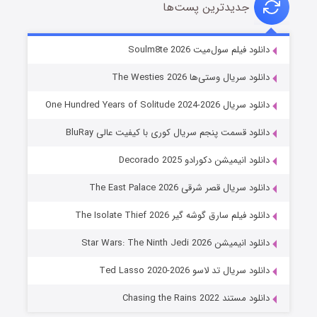
جدیدترین پست‌ها
خاندان اژدها فصل ۳
دانلود فیلم سول‌میت Soulm8te 2026
۶ (زیرنویس)
قسمت
منتشر شد
دانلود سریال وستی‌ها The Westies 2026
دانلود سریال One Hundred Years of Solitude 2024-2026
دانلود قسمت پنجم سریال کوری با کیفیت عالی BluRay
دانلود انیمیشن دکورادو Decorado 2025
دانلود سریال قصر شرقی The East Palace 2026
دانلود فیلم سارق گوشه گیر The Isolate Thief 2026
جادوگری در مغولستان
دانلود انیمیشن Star Wars: The Ninth Jedi 2026
۱۴ (زیرنویس)
قسمت
منتشر شد
دانلود سریال تد لاسو Ted Lasso 2020-2026
دانلود مستند Chasing the Rains 2022