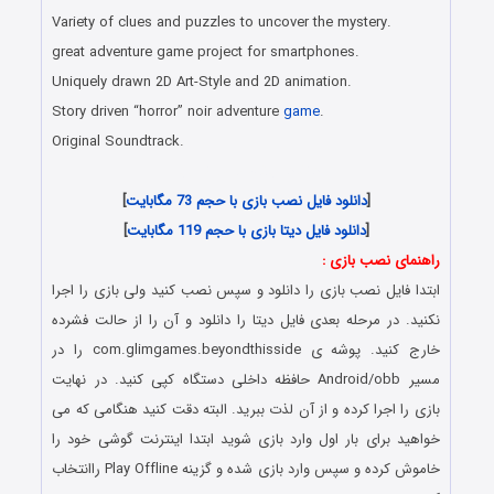
Variety of clues and puzzles to uncover the mystery.
great adventure game project for smartphones.
Uniquely drawn 2D Art-Style and 2D animation.
Story driven “horror” noir adventure
game
.
Original Soundtrack.
دانلود رایگان بازی اندروید
[
دانلود فایل نصب بازی با حجم 73 مگابایت
]
[
دانلود فایل دیتا بازی با حجم 119 مگابایت
]
راهنمای نصب بازی :
ابتدا فایل نصب بازی را دانلود و سپس نصب کنید ولی بازی را اجرا
نکنید. در مرحله بعدی فایل دیتا را دانلود و آن را از حالت فشرده
خارج کنید. پوشه ی com.glimgames.beyondthisside را در
مسیر Android/obb حافظه داخلی دستگاه کپی کنید. در نهایت
بازی را اجرا کرده و از آن لذت ببرید. البته دقت کنید هنگامی که می
خواهید برای بار اول وارد بازی شوید ابتدا اینترنت گوشی خود را
خاموش کرده و سپس وارد بازی شده و گزینه Play Offline راانتخاب