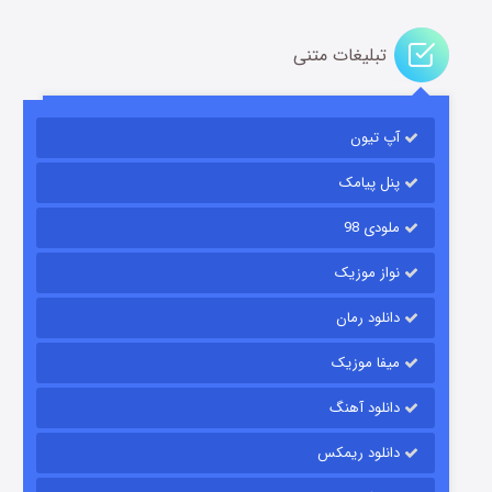
تبلیغات متنی
آپ تیون
باب اسفنجی فصل ۱۷
۶ (زیرنویس)
قسمت
منتشر شد
پنل پیامک
ملودی 98
نواز موزیک
دانلود رمان
میفا موزیک
دانلود آهنگ
رویایی برای تو
دانلود ریمکس
۱۵ (دوبله)
قسمت
منتشر شد