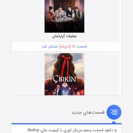
عملیات آپارتمان
۵ (دوبله)
قسمت
منتشر شد
قسمت‌های جدید
سریال زشت
۲ (زیرنویس)
قسمت
منتشر شد
دانلود قسمت پنجم سریال کوری با کیفیت عالی BluRay