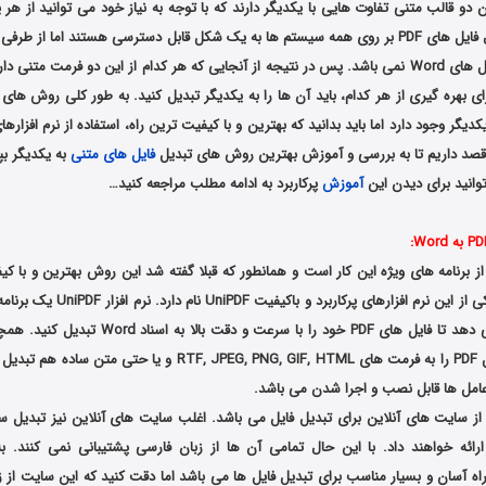
دو قالب متنی تفاوت هایی با یکدیگر دارند که با توجه به نیاز خود می توانید از هر 
کنید. به عنوان مثال فایل های PDF بر روی همه سیستم ها به یک شکل قابل دسترسی هستند اما ا
آن ها به راحتی فایل های Word نمی باشد. پس در نتیجه از آنجایی که هر کدام از این دو فرمت 
 بهره گیری از هر کدام، باید آن ها را به یکدیگر تبدیل کنید. به طور کلی روش های 
دیگر وجود دارد اما باید بدانید که بهترین و با کیفیت ترین راه، استفاده از نرم افزاره
صد داریم تا به بررسی و آموزش بهترین روش های تبدیل
فایل های متنی
به یکدیگر بپ
وانید برای دیدن این
آموزش
پرکاربرد به ادامه مطلب مراجعه کنید…
How to Convert PDF to Word and Word to PDF
از برنامه های ویژه این کار است و همانطور که قبلا گفته شد این روش بهترین و با ک
به ما خواهد داد. یکی از این نرم افزارهای
امکان را به شما می دهد تا فایل های PDF خود را با سرع
افزار می توانید فایل PDF را به فرمت های RTF, JPEG, PNG, GIF, HTML و ی
مل ها قابل نصب و اجرا شدن می باشد.
از سایت های آنلاین برای تبدیل فایل می باشد. اغلب سایت های آنلاین نیز تبدیل سر
ه آسان و بسیار مناسب برای تبدیل فایل ها می باشد اما دقت کنید که این سایت از ز