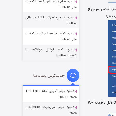
دانلود فیلم سینما شهر قصه با کیفیت
عالی BluRay
در برنامه Word استفاده از گزینه Export می باشد. ابتدا منوی File را انتخاب کرده و سپس از
دانلود فیلم پیشمرگ با کیفیت عالی
BluRay
دانلود فیلم زیبا صدایم کن با کیفیت
خاندان اژدها فصل ۳
عالی BluRay
۶ (زیرنویس)
قسمت
منتشر شد
دانلود فیلم کوکتل مولوتوف با
کیفیت BluRay
جدیدترین پست‌ها
دانلود فیلم آخرین خانه The Last
House 2026
در صفحه باز شده بعد از مشخص کردن نام فایل و محل ذخیره سازی بر روی گزینه Publish کلیک کنید تا فایل با فرمت PDF
جادوگری در مغولستان
دانلود فیلم سول‌میت Soulm8te
۱۴ (زیرنویس)
قسمت
منتشر شد
2026