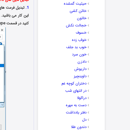
حیثیت گمشده
.
1
خائن کشی
این کار می باشید.
خاتون
کنید در قسمت Save as type باید گزینه PDF را انتخاب کنید. به همین راحتی فایل شما با فرمت PDF ذخیره خواهد شد.
خجالت نکش
خسوف
خواب زده
خوب بد جلف
خون سرد
دادزن
داریوش
داوینچیز
دختران کوچه غم
در انتهای شب
دراکولا
دست به مهره
دفتر یادداشت
دل
دندون طلا