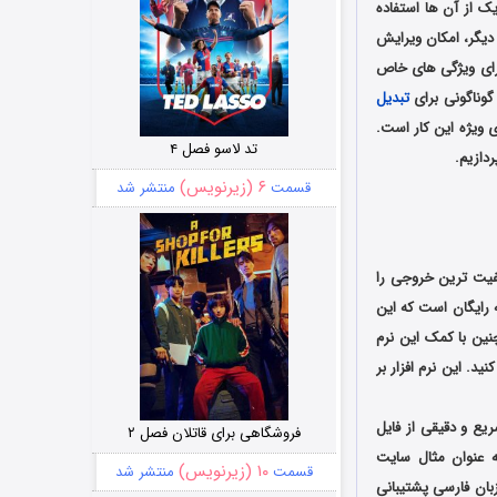
یک از آن ها استفاده
ز طرفی دیگر، امکان ویرایش
متنی دارای ویژگی های خاص
گوناگونی برای
تبدیل
ای ویژه این کار است.
تد لاسو فصل ۴
ردازیم.
۶ (زیرنویس)
قسمت
منتشر شد
یفیت ترین خروجی را
 پرکاربرد و باکیفیت UniPDF نام دارد. نرم افزار UniPDF یک برنامه رایگان است که این
ت و دقت بالا به اسناد Word تبدیل کنید. همچنین با کمک این نرم
ا حتی متن ساده هم تبدیل کنید. این نرم افزار بر
یع و دقیقی از فایل
فروشگاهی برای قاتلان فصل ۲
۱۰ (زیرنویس)
قسمت
منتشر شد
بان فارسی پشتیبانی