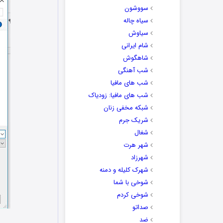
سووشون
سیاه چاله
سیاوش
شام ایرانی
شاهگوش
شب آهنگی
شب های مافیا
شب های مافیا: زودیاک
شبکه مخفی زنان
شریک جرم
شغال
شهر هرت
شهرزاد
شهرک کلیله و دمنه
شوخی با شما
شوخی کردم
صداتو
ضد