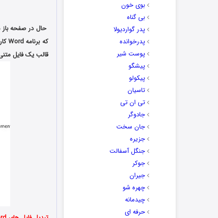
بوی خون
بی گناه
پدر گواردیولا
پدرخوانده
که ب
پوست شیر
قالب یک فایل متنی 
پیشگو
پیکولو
تاسیان
تی ان تی
جادوگر
جان سخت
جزیره
جنگل آسفالت
جوکر
جیران
چهره شو
چیدمانه
حرفه ای
تبدیل فایل های Word به PDF: