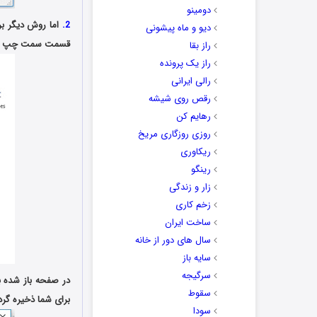
دومینو
.
2
دیو و ماه پیشونی
قسمت سمت چپ گزینه Export را انتخاب کنید. حال در سمت راست صفحه بر روی PS
راز بقا
راز یک پرونده
رالی ایرانی
رقص روی شیشه
رهایم کن
روزی روزگاری مریخ
ریکاوری
رینگو
زار و زندگی
زخم کاری
ساخت ایران
سال های دور از خانه
سایه باز
سرگیجه
سقوط
برای شما ذخیره گرد
سودا