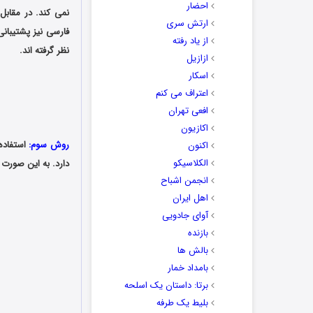
احضار
نمی کند. در مقاب
ارتش سری
فارسی نیز پشتیبان
از یاد رفته
نظر گرفته اند.
ازازیل
اسکار
اعتراف می کنم
افعی تهران
اکازیون
روش سوم:
اکنون
الکلاسیکو
دارد. به این صورت که در برنامه Word از منوی بالای
انجمن اشباح
اهل ایران
آوای جادویی
بازنده
بالش ها
بامداد خمار
برتا: داستان یک اسلحه
بلیط یک‌‌ طرفه