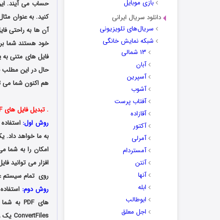
بازی موبایل
حساب می آیند. این 
دانلود سریال ایرانی
سریال‌های تلویزیونی
شبکه نمایش خانگی
خود هستند شما برای
۱۳ شمالی
فایل های متنی به یک
آبان
حال در این مطلب ق
آسپرین
هم اکنون شما می ت
آشوب
آفتاب پرست
. تبدیل فایل های PDF به Word:
آقازاده
روش اول:
استفاده 
آکتور
آمرلی
آمستردام
آنتن
آنها
روی تمام سیستم عا
ابله
روش دوم:
استفاده 
ابوطالب
های PDF به شما ارائه خواهند داد. با این حال تمامی آن ها از زبان فارسی پشتیبانی نمی کنند. به عنوان مثال سایت
اجل معلق
ConvertFiles
یک را