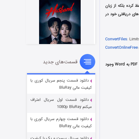
 کرده بلکه از زبان
های دریافتی خود در
ConvertFiles
: Limi
ConvertOnlineFree
…
قسمت‌های جدید
شوهر
استفاده از خود برنامه Office می باشد. در ورژن های جدیدتر برنامه آفیس امکان تبدیل فایل PDF به Word وجود
۸ (زیرنویس)
قسمت
منتشر شد
دانلود قسمت پنجم سریال کوری با
کیفیت عالی BluRay
دانلود قسمت اول سریال اعتراف
میکنم 1080p BluRay
دانلود قسمت چهارم سریال کوری با
کیفیت عالی BluRay
دانلود سریال بیست و یک با کیفیت